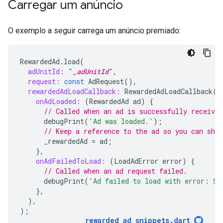
Carregar um anúncio
O exemplo a seguir carrega um anúncio premiado:
RewardedAd
.
load
(
adUnitId:
"
_adUnitId
"
,
request:
const
AdRequest
(),
rewardedAdLoadCallback:
RewardedAdLoadCallback
(
onAdLoaded:
(
RewardedAd
ad
)
{
// Called when an ad is successfully received
debugPrint
(
'Ad was loaded.'
);
// Keep a reference to the ad so you can show
_rewardedAd
=
ad
;
},
onAdFailedToLoad:
(
LoadAdError
error
)
{
// Called when an ad request failed.
debugPrint
(
'Ad failed to load with error: 
$
e
},
),
);
rewarded_ad_snippets
.
dart