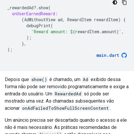
_rewardedAd
?
.
show
(
onUserEarnedReward:
(
AdWithoutView
ad
,
RewardItem
rewardItem
)
{
debugPrint
(
'Reward amount: 
${
rewardItem
.
amount
}
'
,
);
},
);
main
.
dart
Depois que
show()
é chamado, um
Ad
exibido dessa
forma não pode ser removido programaticamente e exige a
entrada do usuário. Um
RewardedAd
só pode ser
mostrado uma vez. As chamadas subsequentes vão
acionar
onAdFailedToShowFullScreenContent
.
Um anúncio precisa ser descartado quando o acesso a ele
não é mais necessário. As práticas recomendadas de