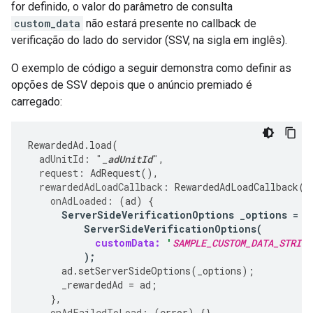
for definido, o valor do parâmetro de consulta
custom_data
não estará presente no callback de
verificação do lado do servidor (SSV, na sigla em inglês).
O exemplo de código a seguir demonstra como definir as
opções de SSV depois que o anúncio premiado é
carregado:
RewardedAd
.
load
(
adUnitId:
"
_adUnitId
"
,
request:
AdRequest
(),
rewardedAdLoadCallback:
RewardedAdLoadCallback
(
onAdLoaded:
(
ad
)
{
ServerSideVerificationOptions
_options
=
ServerSideVerificationOptions
(
customData:
'
SAMPLE_CUSTOM_DATA_STRING
);
ad
.
setServerSideOptions
(
_options
);
_rewardedAd
=
ad
;
},
onAdFailedToLoad:
(
error
)
{},