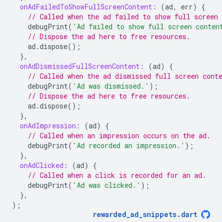
onAdFailedToShowFullScreenContent:
(
ad
,
err
)
{
// Called when the ad failed to show full screen 
debugPrint
(
'Ad failed to show full screen conten
// Dispose the ad here to free resources.
ad
.
dispose
();
},
onAdDismissedFullScreenContent:
(
ad
)
{
// Called when the ad dismissed full screen cont
debugPrint
(
'Ad was dismissed.'
);
// Dispose the ad here to free resources.
ad
.
dispose
();
},
onAdImpression:
(
ad
)
{
// Called when an impression occurs on the ad.
debugPrint
(
'Ad recorded an impression.'
);
},
onAdClicked:
(
ad
)
{
// Called when a click is recorded for an ad.
debugPrint
(
'Ad was clicked.'
);
},
);
rewarded_ad_snippets
.
dart