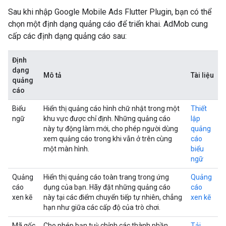
Sau khi nhập
Google Mobile Ads Flutter Plugin
, bạn có thể
chọn một định dạng quảng cáo để triển khai. AdMob cung
cấp các định dạng quảng cáo sau:
Định
dạng
Mô tả
Tài liệu
quảng
cáo
Biểu
Hiển thị quảng cáo hình chữ nhật trong một
Thiết
ngữ
khu vực được chỉ định. Những quảng cáo
lập
này tự động làm mới, cho phép người dùng
quảng
xem quảng cáo trong khi vẫn ở trên cùng
cáo
một màn hình.
biểu
ngữ
Quảng
Hiển thị quảng cáo toàn trang trong ứng
Quảng
cáo
dụng của bạn. Hãy đặt những quảng cáo
cáo
xen kẽ
này tại các điểm chuyển tiếp tự nhiên, chẳng
xen kẽ
hạn như giữa các cấp độ của trò chơi.
Mã gốc
Cho phép bạn tuỳ chỉnh các thành phần,
Tải