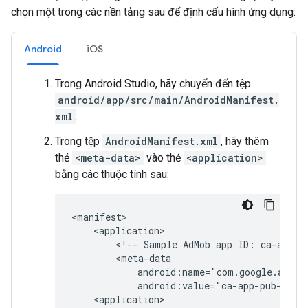
chọn một trong các nền tảng sau để định cấu hình ứng dụng:
Android
iOS
Trong Android Studio, hãy chuyển đến tệp
android/app/src/main/AndroidManifest.
xml
.
Trong tệp
AndroidManifest.xml
, hãy thêm
thẻ
<meta-data>
vào thẻ
<application>
bằng các thuộc tính sau:
<!--
Sample
AdMob
app
ID:
ca-app-p
<application>
