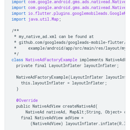
import
com.google.android.gms.ads.nativead.NativeA
import
com.google.android.gms.ads.nativead.NativeA
import
io.flutter.plugins.googlemobileads.GoogleMo
import
java.util.Map
;
/**
*
my_native_ad
.
xml
can
be
found
at
*
github
.
com
/
googleads
/
googleads
-
mobile
-
flutter
/
b
*
example
/
android
/
app
/
src
/
main
/
res
/
layout
/
my_
*/
class
NativeAdFactoryExample
implements
NativeAdFa
private
final
LayoutInflater
layoutInflater
;
NativeAdFactoryExample
(
LayoutInflater
layoutInfl
this
.
layoutInflater
=
layoutInflater
;
}
@Override
public
NativeAdView
createNativeAd
(
NativeAd
nativeAd
,
Map&lt
;
String
,
Object
> 
cu
final
NativeAdView
adView
=
(
NativeAdView
)
layoutInflater
.
inflate
(
R
.
la