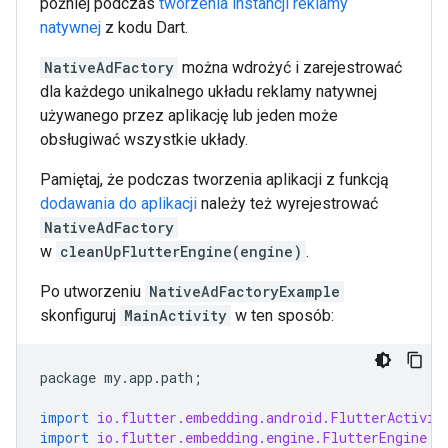
później podczas
tworzenia instancji reklamy
natywnej
z kodu Dart.
NativeAdFactory
można wdrożyć i zarejestrować
dla każdego unikalnego układu reklamy natywnej
używanego przez aplikację lub jeden może
obsługiwać wszystkie układy.
Pamiętaj, że podczas tworzenia aplikacji z funkcją
dodawania do aplikacji
należy też wyrejestrować
NativeAdFactory
w
cleanUpFlutterEngine(engine)
.
Po utworzeniu
NativeAdFactoryExample
skonfiguruj
MainActivity
w ten sposób:
package
my
.
app
.
path
;
import
io.flutter.embedding.android.FlutterActivit
import
io.flutter.embedding.engine.FlutterEngine
;