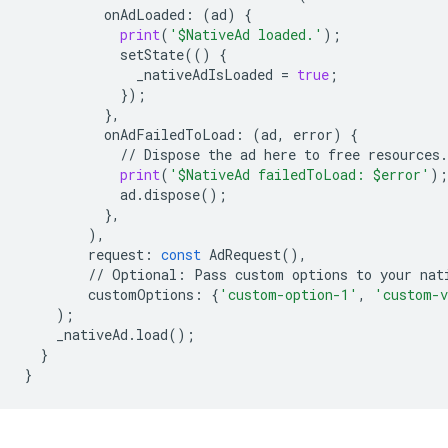
onAdLoaded
:
(
ad
)
{
print
(
'$NativeAd loaded.'
);
setState
(()
{
_nativeAdIsLoaded
=
true
;
});
},
onAdFailedToLoad
:
(
ad
,
error
)
{
//
Dispose
the
ad
here
to
free
resources
.
print
(
'$NativeAd failedToLoad: $error'
);
ad
.
dispose
();
},
),
request
:
const
AdRequest
(),
//
Optional
:
Pass
custom
options
to
your
nat
customOptions
:
{
'custom-option-1'
,
'custom-v
);
_nativeAd
.
load
();
}
}