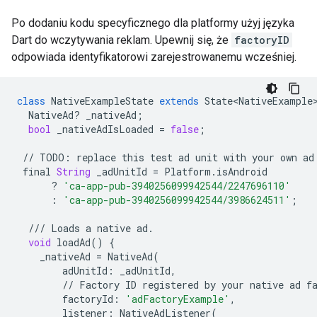
Po dodaniu kodu specyficznego dla platformy użyj języka
Dart do wczytywania reklam. Upewnij się, że
factoryID
odpowiada identyfikatorowi zarejestrowanemu wcześniej.
class
NativeExampleState
extends
State<NativeExample
NativeAd
?
_nativeAd
;
bool
_nativeAdIsLoaded
=
false
;
//
TODO
:
replace
this
test
ad
unit
with
your
own
ad
final
String
_adUnitId
=
Platform
.
isAndroid
?
'ca-app-pub-3940256099942544/2247696110'
:
'ca-app-pub-3940256099942544/3986624511'
;
///
Loads
a
native
ad
.
void
loadAd
()
{
_nativeAd
=
NativeAd
(
adUnitId
:
_adUnitId
,
//
Factory
ID
registered
by
your
native
ad
f
factoryId
:
'adFactoryExample'
,
listener
:
NativeAdListener
(