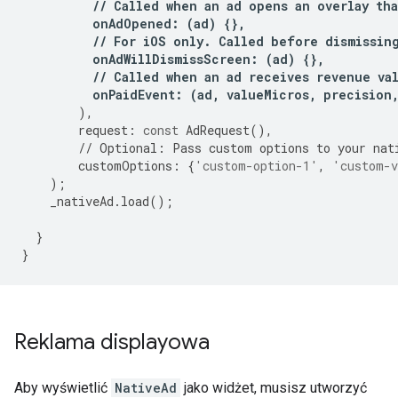
//
Called
when
an
ad
opens
an
overlay
tha
onAdOpened
:
(
ad
)
{},
//
For
iOS
only
.
Called
before
dismissin
onAdWillDismissScreen
:
(
ad
)
{},
//
Called
when
an
ad
receives
revenue
va
onPaidEvent
:
(
ad
,
valueMicros
,
precision
),
request
:
const
AdRequest
(),
//
Optional
:
Pass
custom
options
to
your
nat
customOptions
:
{
'custom-option-1'
,
'custom-v
);
_nativeAd
.
load
();
}
}
Reklama displayowa
Aby wyświetlić
NativeAd
jako widżet, musisz utworzyć