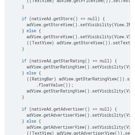
((
TextView
)
adView
.
getPriceView
())
.
setText
(
}
if
(
nativeAd
.
getStore
()
==
null
)
{
adView
.
getStoreView
()
.
setVisibility
(
View
.
INV
}
else
{
adView
.
getStoreView
()
.
setVisibility
(
View
.
VIS
((
TextView
)
adView
.
getStoreView
())
.
setText
(
}
if
(
nativeAd
.
getStarRating
()
==
null
)
{
adView
.
getStarRatingView
()
.
setVisibility
(
Vie
}
else
{
((
RatingBar
)
adView
.
getStarRatingView
())
.
set
.
floatValue
());
adView
.
getStarRatingView
()
.
setVisibility
(
Vie
}
if
(
nativeAd
.
getAdvertiser
()
==
null
)
{
adView
.
getAdvertiserView
()
.
setVisibility
(
Vie
}
else
{
adView
.
getAdvertiserView
()
.
setVisibility
(
Vie
((
TextView
)
adView
.
getAdvertiserView
())
.
setT