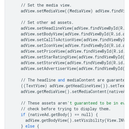
//
Set
the
media
view
.
adView
.
setMediaView
((
MediaView
)
adView
.
findVie
//
Set
other
ad
assets
.
adView
.
setHeadlineView
(
adView
.
findViewById
(
R
.
i
adView
.
setBodyView
(
adView
.
findViewById
(
R
.
id
.
ad
adView
.
setCallToActionView
(
adView
.
findViewById
adView
.
setIconView
(
adView
.
findViewById
(
R
.
id
.
ad
adView
.
setPriceView
(
adView
.
findViewById
(
R
.
id
.
a
adView
.
setStarRatingView
(
adView
.
findViewById
(
R
adView
.
setStoreView
(
adView
.
findViewById
(
R
.
id
.
a
adView
.
setAdvertiserView
(
adView
.
findViewById
(
R
//
The
headline
and
mediaContent
are
guarantee
((
TextView
)
adView
.
getHeadlineView
())
.
setText
adView
.
getMediaView
()
.
setMediaContent
(
nativeAd
//
These
assets
aren
't guaranteed to be in eve
//
check
before
trying
to
display
them
.
if
(
nativeAd
.
getBody
()
==
null
)
{
adView
.
getBodyView
()
.
setVisibility
(
View
.
INVI
}
else
{