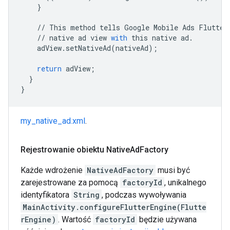
}
//
This
method
tells
Google
Mobile
Ads
Flutter
//
native
ad
view
with
this
native
ad
.
adView
.
setNativeAd
(
nativeAd
);
return
adView
;
}
}
my_native_ad.xml
.
Rejestrowanie obiektu Native
Ad
Factory
Każde wdrożenie
NativeAdFactory
musi być
zarejestrowane za pomocą
factoryId
, unikalnego
identyfikatora
String
, podczas wywoływania
MainActivity.configureFlutterEngine(Flutte
rEngine)
. Wartość
factoryId
będzie używana