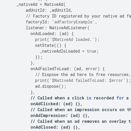
_nativeAd
=
NativeAd
(
adUnitId
:
_adUnitId
,
//
Factory
ID
registered
by
your
native
ad
f
factoryId
:
'adFactoryExample'
,
listener
:
NativeAdListener
(
onAdLoaded
:
(
ad
)
{
print
(
'$NativeAd loaded.'
);
setState
(()
{
_nativeAdIsLoaded
=
true
;
});
},
onAdFailedToLoad
:
(
ad
,
error
)
{
//
Dispose
the
ad
here
to
free
resources
.
print
(
'$NativeAd failedToLoad: $error'
);
ad
.
dispose
();
},
//
Called
when
a
click
is
recorded
for
a
onAdClicked
:
(
ad
)
{},
//
Called
when
an
impression
occurs
on
t
onAdImpression
:
(
ad
)
{},
//
Called
when
an
ad
removes
an
overlay
t
onAdClosed
:
(
ad
)
{},