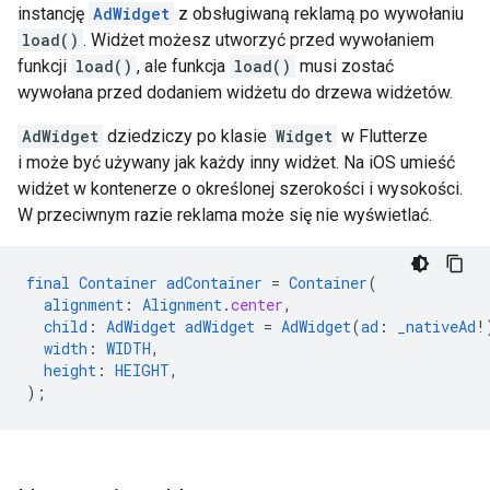
instancję
AdWidget
z obsługiwaną reklamą po wywołaniu
load()
. Widżet możesz utworzyć przed wywołaniem
funkcji
load()
, ale funkcja
load()
musi zostać
wywołana przed dodaniem widżetu do drzewa widżetów.
AdWidget
dziedziczy po klasie
Widget
w Flutterze
i może być używany jak każdy inny widżet. Na iOS umieść
widżet w kontenerze o określonej szerokości i wysokości.
W przeciwnym razie reklama może się nie wyświetlać.
final
Container
adContainer
=
Container
(
alignment
:
Alignment
.
center
,
child
:
AdWidget
adWidget
=
AdWidget
(
ad
:
_nativeAd
!
width
:
WIDTH
,
height
:
HEIGHT
,
);