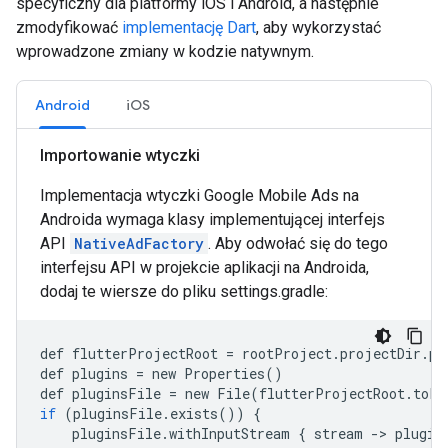
specyficzny dla platformy iOS i Android, a następnie
zmodyfikować
implementację Dart
, aby wykorzystać
wprowadzone zmiany w kodzie natywnym.
Android
iOS
Importowanie wtyczki
Implementacja wtyczki Google Mobile Ads na
Androida wymaga klasy implementującej interfejs
API
NativeAdFactory
. Aby odwołać się do tego
interfejsu API w projekcie aplikacji na Androida,
dodaj te wiersze do pliku settings.gradle:
def
flutterProjectRoot
=
rootProject
.
projectDir
.
pa
def
plugins
=
new
Properties
()
def
pluginsFile
=
new
File
(
flutterProjectRoot
.
toFi
if
(
pluginsFile
.
exists
())
{
pluginsFile
.
withInputStream
{
stream
-
>
plugin