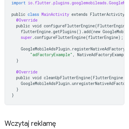
import
io.flutter.plugins.googlemobileads.GoogleMo
public
class
MainActivity
extends
FlutterActivity
@Override
public
void
configureFlutterEngine
(
FlutterEngine
flutterEngine
.
getPlugins
()
.
add
(
new
GoogleMobil
super
.
configureFlutterEngine
(
flutterEngine
);
GoogleMobileAdsPlugin
.
registerNativeAdFactory
(
"adFactoryExample"
,
NativeAdFactoryExample
}
@Override
public
void
cleanUpFlutterEngine
(
FlutterEngine
f
GoogleMobileAdsPlugin
.
unregisterNativeAdFactor
}
}
Wczytaj reklamę