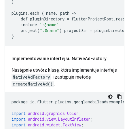
}
plugins
.
each
{
name
,
path
-
def
pluginDirectory
=
flutterProjectRoot
.
resol
include
":$name"
project
(
":$name"
)
.
projectDir
=
pluginDirectory
}
Implementowanie interfejsu Native
Ad
Factory
Następnie utwórz klasę, która implementuje interfejs
NativeAdFactory
i zastępuje metodę
createNativeAd()
.
package
io
.
flutter
.
plugins
.
googlemobileadsexample
;
import
android.graphics.Color
;
import
android.view.LayoutInflater
;
import
android.widget.TextView
;