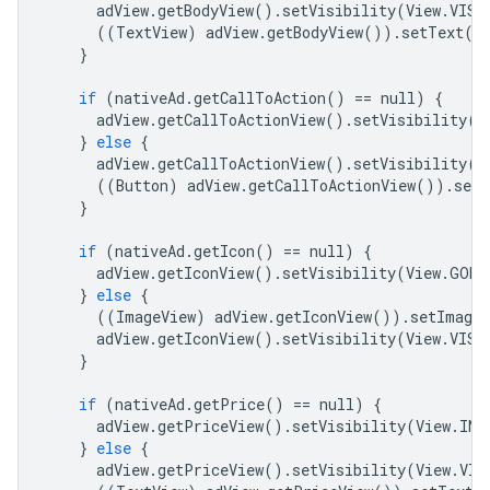
adView
.
getBodyView
()
.
setVisibility
(
View
.
VISI
((
TextView
)
adView
.
getBodyView
())
.
setText
(
n
}
if
(
nativeAd
.
getCallToAction
()
==
null
)
{
adView
.
getCallToActionView
()
.
setVisibility
(
V
}
else
{
adView
.
getCallToActionView
()
.
setVisibility
(
V
((
Button
)
adView
.
getCallToActionView
())
.
setT
}
if
(
nativeAd
.
getIcon
()
==
null
)
{
adView
.
getIconView
()
.
setVisibility
(
View
.
GONE
}
else
{
((
ImageView
)
adView
.
getIconView
())
.
setImageD
adView
.
getIconView
()
.
setVisibility
(
View
.
VISI
}
if
(
nativeAd
.
getPrice
()
==
null
)
{
adView
.
getPriceView
()
.
setVisibility
(
View
.
INV
}
else
{
adView
.
getPriceView
()
.
setVisibility
(
View
.
VIS