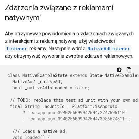
Zdarzenia związane z reklamami
natywnymi
Aby otrzymywać powiadomienia o zdarzeniach związanych
z interakcjami z reklamą natywną, użyj właściwości
listener
reklamy. Następnie wdróż
NativeAdListener
aby otrzymywać wywołania zwrotne zdarzeń reklamowych.
class
NativeExampleState
extends
State<NativeExample
NativeAd
?
_nativeAd
;
bool
_nativeAdIsLoaded
=
false
;
//
TODO
:
replace
this
test
ad
unit
with
your
own
ad
final
String
_adUnitId
=
Platform
.
isAndroid
?
'ca-app-pub-3940256099942544/2247696110'
:
'ca-app-pub-3940256099942544/3986624511'
;
///
Loads
a
native
ad
.
void
loadAd
()
{