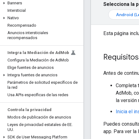
Banners
Selecciona la 
Intersticial
Android (L
Nativo
Recompensado
Esta página incl
Anuncios intersticiales
recompensados
Integra la Mediación de Ad
Mob
Requisitos
Configura la Mediación de Ad
Mob
Elige fuentes de anuncios
Antes de continua
Integra fuentes de anuncios
Parámetros de solicitud específicos de
Completa t
la red
AdMob, con
Usa APIs específicas de las redes
la versión
Controla la privacidad
Inicia el 
Modos de publicación de anuncios
Puedes consulta
Leyes de privacidad estatales de EE
.
UU
.
app. Para ver la 
SDK de User Messaging Platform