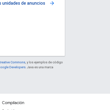
arrow_forward
s unidades de anuncios
e Creative Commons
, y los ejemplos de código
 Google Developers
. Java es una marca
Compilación