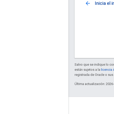
arrow_back
Inicia el
Salvo que se indique lo con
están sujetos a la
licencia
registrada de Oracle o sus 
Última actualización: 2026
Interactúa