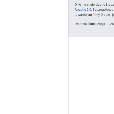
O ile nie stwierdzono inacze
Apache 2.0
. Szczegółowe 
towarowym firmy Oracle i 
Ostatnia aktualizacja: 202
Informacje o produkcie
Limity wykorzystania
Ceny
Warunki usługi