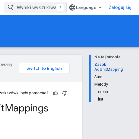
/
Zaloguj się
Na tej stronie
erowany
Zasób:
AdUnitMapping
Stan
Metody
create
 wskazówki były pomocne?
list
it
Mappings