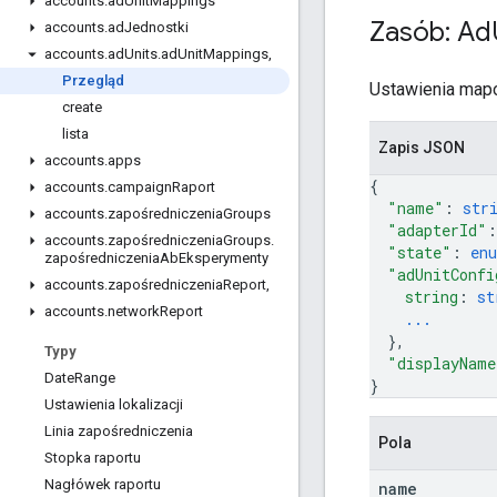
accounts
.
ad
Unit
Mappings
Zasób: Ad
accounts
.
ad
Jednostki
accounts
.
ad
Units
.
ad
Unit
Mappings
,
Przegląd
Ustawienia mapo
create
lista
Zapis JSON
accounts
.
apps
{
accounts
.
campaign
Raport
"name"
: 
str
accounts
.
zapośredniczenia
Groups
"adapterId"
:
accounts
.
zapośredniczenia
Groups
.
"state"
: 
en
zapośredniczenia
Ab
Eksperymenty
"adUnitConfi
accounts
.
zapośredniczenia
Report
,
string
: 
st
accounts
.
network
Report
...
}
,
Typy
"displayName
Date
Range
}
Ustawienia lokalizacji
Linia zapośredniczenia
Pola
Stopka raportu
Nagłówek raportu
name