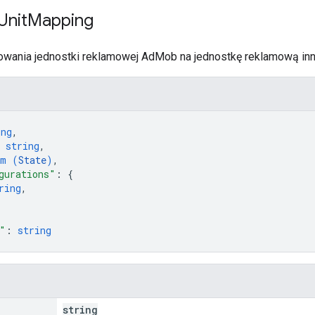
Unit
Mapping
wania jednostki reklamowej AdMob na jednostkę reklamową inne
ing
,
 
string
,
um (
State
)
,
gurations"
: 
{
ring
,
"
: 
string
string