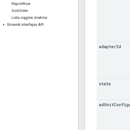
Report
Row
Sort
Order
Lista ciągów znaków
Słownik interfejsu API
adapter
Id
state
ad
Unit
Config