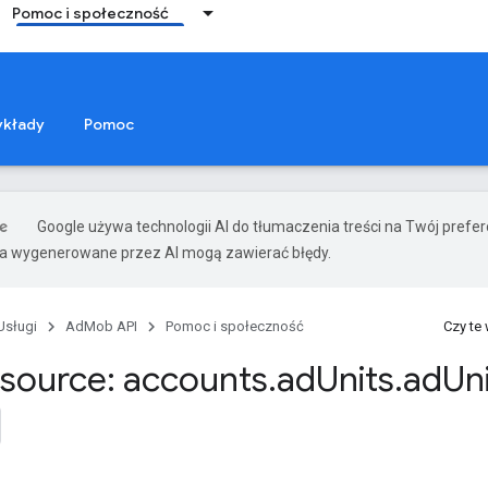
Pomoc i społeczność
zykłady
Pomoc
Google używa technologii AI do tłumaczenia treści na Twój pref
ia wygenerowane przez AI mogą zawierać błędy.
Usługi
AdMob API
Pomoc i społeczność
Czy te
source: accounts
.
ad
Units
.
ad
Un