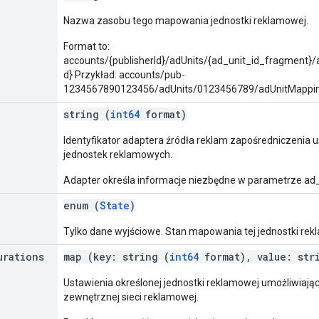
Nazwa zasobu tego mapowania jednostki reklamowej.
Format to:
accounts/{publisherId}/adUnits/{ad_unit_id_fragment}
d} Przykład: accounts/pub-
1234567890123456/adUnits/0123456789/adUnitMappi
string (
int64
format)
Identyfikator adaptera źródła reklam zapośredniczeni
jednostek reklamowych.
Adapter określa informacje niezbędne w parametrze ad
enum (
State
)
Tylko dane wyjściowe. Stan mapowania tej jednostki rek
urations
map (key: string (
int64
format), value: str
Ustawienia określonej jednostki reklamowej umożliwiają
zewnętrznej sieci reklamowej.