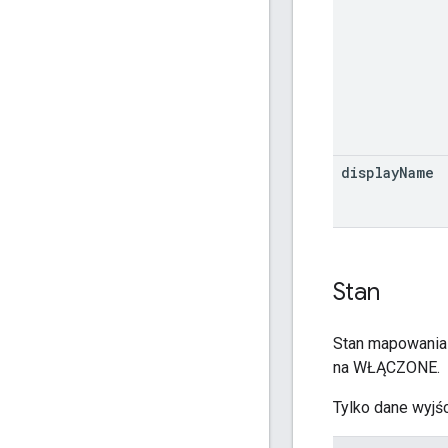
display
Name
Stan
Stan mapowania
na WŁĄCZONE.
Tylko dane wyjś