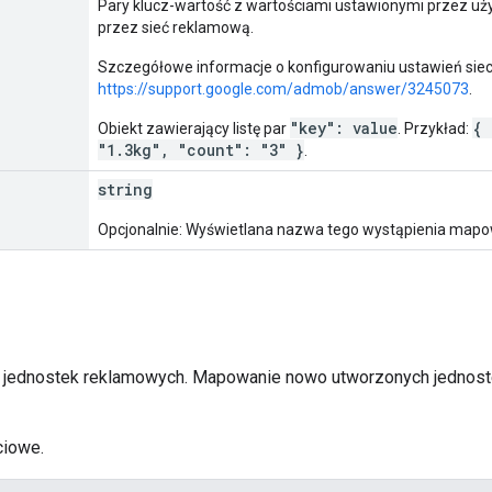
Pary klucz-wartość z wartościami ustawionymi przez uż
przez sieć reklamową.
Szczegółowe informacje o konfigurowaniu ustawień sieci
https://support.google.com/admob/answer/3245073
.
"key": value
{ 
Obiekt zawierający listę par
. Przykład:
"1.3kg", "count": "3" }
.
string
Opcjonalnie: Wyświetlana nazwa tego wystąpienia mapow
 jednostek reklamowych. Mapowanie nowo utworzonych jednost
ciowe.