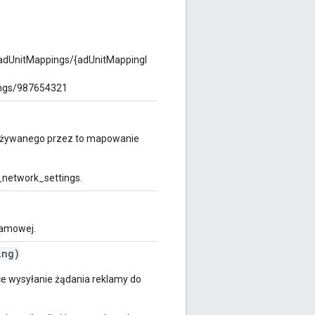
/adUnitMappings/{adUnitMappingI
ngs/987654321
a używanego przez to mapowanie
_network_settings.
lamowej.
ing)
ce wysyłanie żądania reklamy do