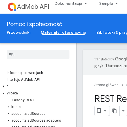
Dokumentacja
Sample
AdMob API
Pomoc i społeczność
Przewodniki
Materiały referencyjne
Biblioteki & pr
język. Tłumaczen
Informacje o wersjach
Interfejs Ad
Mob API
Strona główna
1
v1beta
REST Re
Zasoby REST
konta
accounts
.
ad
Sources
accounts
.
ad
Sources
.
adapters