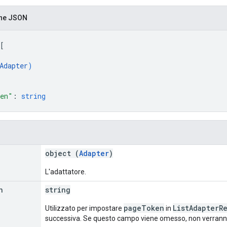
one JSON
[
Adapter
)
ken"
: 
string
object (
Adapter
)
L'adattatore.
n
string
pageToken
ListAdapterR
Utilizzato per impostare
in
successiva. Se questo campo viene omesso, non verranno 