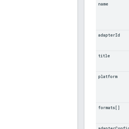
name
adapter
Id
title
platform
formats[]
adapter
Confi