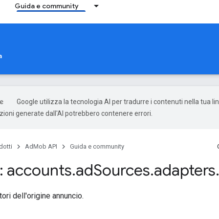
Guida e community
a
Google utilizza la tecnologia AI per tradurre i contenuti nella tua l
uzioni generate dall'AI potrebbero contenere errori.
dotti
AdMob API
Guida e community
 accounts
.
ad
Sources
.
adapters
tori dell'origine annuncio.