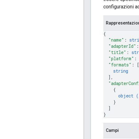
configurazioni a
Rappresentazi
{
"name"
: 
str
"adapterId"
:
"title"
: 
str
"platform"
:
"formats"
: 
string
]
,
"adapterConf
{
object (
}
]
}
Campi