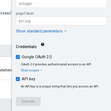
adata
Provala.
urces/*}/adapters
 adattatori. Formato: