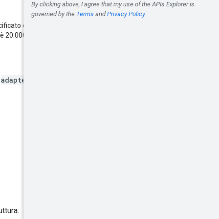
ificato o pari a 0, verranno
 20.000; i valori superiori a 20.000
adapters.list
a
. Forniscilo per
ttura: