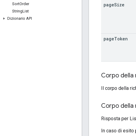
Sort
Order
page
Size
String
List
Dizionario API
page
Token
Corpo della 
Il corpo della r
Corpo della 
Risposta per Li
In caso di esito 