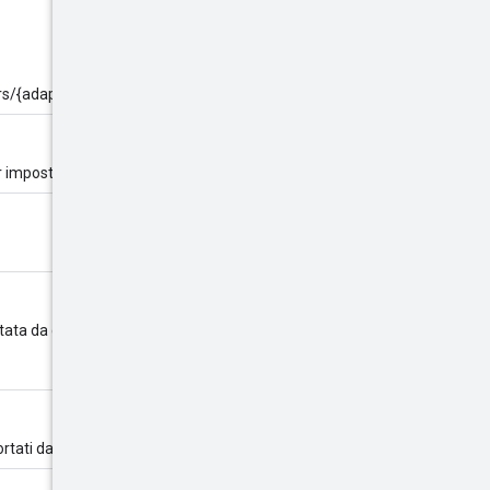
s/{adapterId}.
er impostare
adapterId
.
tata da questo adattatore.
portati da questo adattatore.