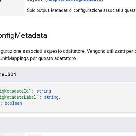
Solo output. Metadati di configurazione associati a quest
nfig
Metadata
igurazione associati a questo adattatore. Vengono utilizzati per 
UnitMappings per questo adattatore.
one JSON
igMetadataId"
: 
string
,
igMetadataLabel"
: 
string
,
: 
boolean