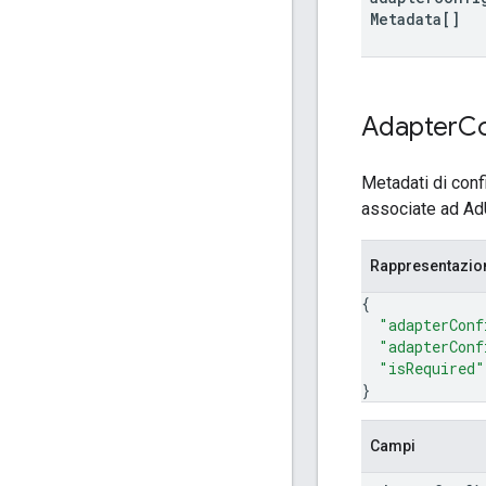
Metadata[]
Adapter
Co
Metadati di conf
associate ad Ad
Rappresentazi
{
"adapterConf
"adapterConf
"isRequired"
}
Campi