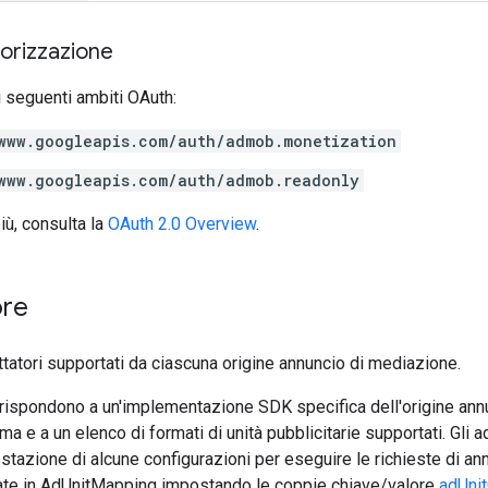
torizzazione
 seguenti ambiti OAuth:
www.googleapis.com/auth/admob.monetization
www.googleapis.com/auth/admob.readonly
iù, consulta la
OAuth 2.0 Overview
.
ore
ttatori supportati da ciascuna origine annuncio di mediazione.
orrispondono a un'implementazione SDK specifica dell'origine ann
ma e a un elenco di formati di unità pubblicitarie supportati. Gli 
ostazione di alcune configurazioni per eseguire le richieste di a
ate in AdUnitMapping impostando le coppie chiave/valore
adUnit