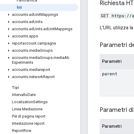
Panoramica
Richiesta H
list
accounts
.
ad
Unit
Mappings
GET https://
accounts
.
ad
Units
L'URL utilizza la
accounts
.
ad
Units
.
ad
Unit
Mappings
accounts
.
apps
reportaccount
.
campagna
Parametri d
accounts
.
media
Groups
accounts
.
media
Groups
.
media
Ab
Parametri
Experiments
accounts
.
mediareport
parent
accounts
.
network
Report
Tipi
Intervallo
Date
Localization
Settings
Parametri di
Linea Mediazione
Piè di pagina report
Intestazione report
Parametri
Report
Row