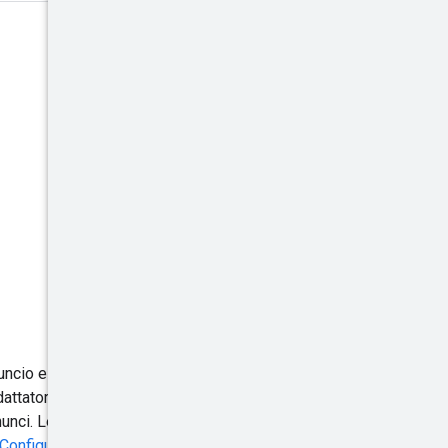
uncio e sono associati a una
adattatori potrebbero anche
nnunci. Le configurazioni possono
Configurations
. Ad esempio, le