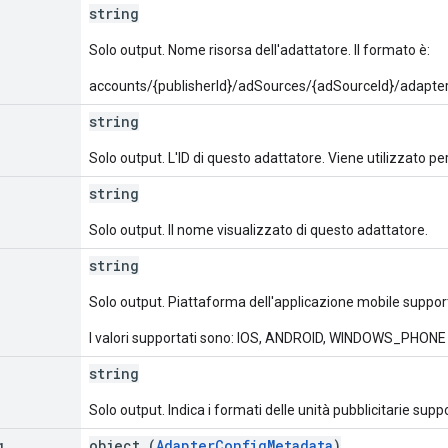
string
Solo output. Nome risorsa dell'adattatore. Il formato è:
accounts/{publisherId}/adSources/{adSourceId}/adapter
string
Solo output. L'ID di questo adattatore. Viene utilizzato p
string
Solo output. Il nome visualizzato di questo adattatore.
string
Solo output. Piattaforma dell'applicazione mobile suppor
I valori supportati sono: IOS, ANDROID, WINDOWS_PHONE
string
Solo output. Indica i formati delle unità pubblicitarie sup
g
object (
AdapterConfigMetadata
)