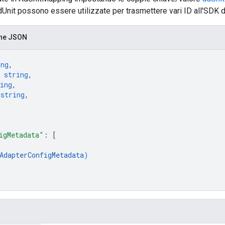
dUnit possono essere utilizzate per trasmettere vari ID all'SDK di 
one JSON
ing
,
 
string
,
ing
,
 
string
,
[
igMetadata"
: 
[
AdapterConfigMetadata
)