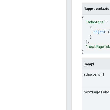
Rappresentazi
{
"adapters"
: 
{
object (
}
]
,
"nextPageTo
}
Campi
adapters[]
next
Page
Toke