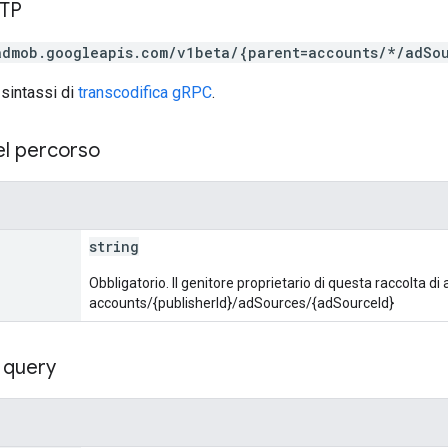
TTP
admob.googleapis.com/v1beta/{parent=accounts/*/adSo
 sintassi di
transcodifica gRPC
.
el percorso
string
Obbligatorio. Il genitore proprietario di questa raccolta di
accounts/{publisherId}/adSources/{adSourceId}
 query