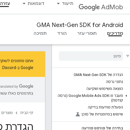
תיעוד
דוגמאות
עזרה 
AdMob
GMA Next-Gen SDK for Android
מדריכים
חומרי עזר
הורד
תמיכה
אתם מוזמנים לשתף את המשוב ש
Google ב-Discord.
הגדרה של GMA Next-Gen SDK
נתוני גרסה
הוצאה משימוש ושקיעה
בתרגומים כאלו עשויו
מעבר מ-Google Mobile Ads SDK (גרסה
קודמת)
הפעלת מודעות בדיקה
דף הבית
מוצרים
שימוש במיומנויות של סוכן
הגדרת מ
בחירה של פורמט מודעה