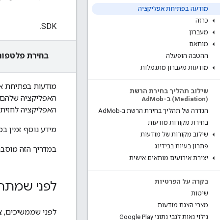
מודעה בפתיחת אפליקציה
כרזה
SDK.
מעברון
מותאם
בחירת פלטפור
ההטבה הופעלה
מודעות מעברון מתגמלות
מודעות בפתיחת אפ
שילוב תהליך בחירת הרשת
האפליקציה שלהם.
(Mediation) ב-Ad
Mob
האפליקציה לחזית.
הגדרה של תהליך בחירת הרשת ב-Ad
Mob
בחירת מקורות מודעות
מידע נוסף זמין ב
שילוב מקורות של מודעות
פתרון בעיות בבידינג
במדריך הזה מוסבר א
יצירת אירועים מותאים אישית
בקרה על הפרטיות
לפני שמתחי
שיטות
מצבי הצגת מודעות
לפני שממשיכים, צ
גילוי נאות לגבי נתוני Google Play