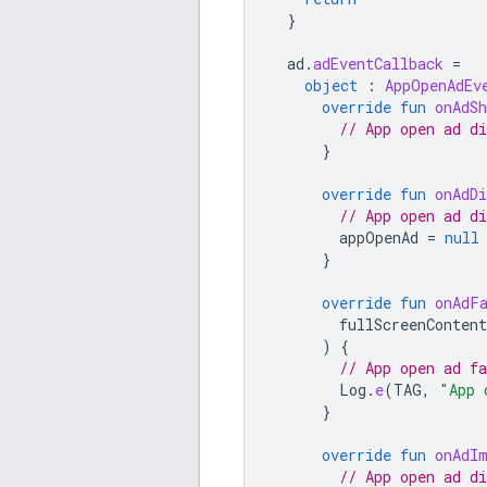
}
ad
.
adEventCallback
=
object
:
AppOpenAdEv
override
fun
onAdS
// App open ad di
}
override
fun
onAdD
// App open ad d
appOpenAd
=
null
}
override
fun
onAdF
fullScreenContent
)
{
// App open ad fa
Log
.
e
(
TAG
,
"App 
}
override
fun
onAdI
// App open ad d