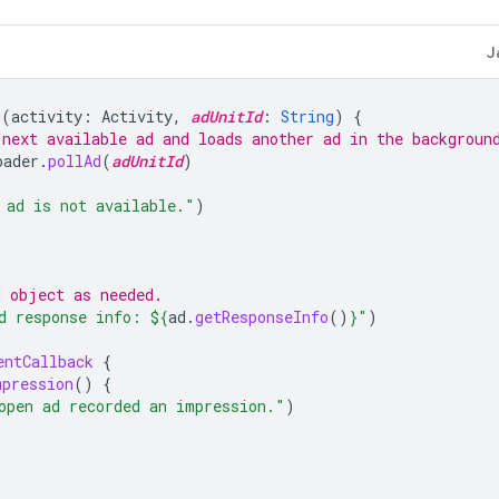
J
d
(
activity
:
Activity
,
adUnitId
:
String
)
{
 next available ad and loads another ad in the backgroun
oader
.
pollAd
(
adUnitId
)
 ad is not available."
)
d object as needed.
d response info: 
${
ad
.
getResponseInfo
()
}
"
)
entCallback
{
mpression
()
{
open ad recorded an impression."
)