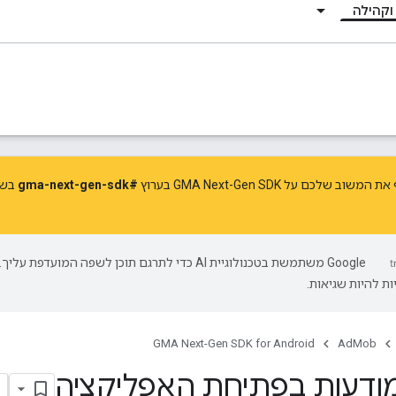
וקהילה
לכם על GMA Next-Gen SDK בערוץ
#gma-next-gen-sdk
בשר
‫Google משתמשת בטכנולוגיית AI כדי לתרגם תוכן לשפה המועדפת עליך.
ת להיות שגיאות.
GMA Next-Gen SDK for Android
AdMob
ודעות בפתיחת האפליקציה