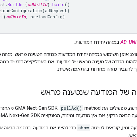
est
.
Builder
(
adUnitId
).
build
()
eloadConfiguration
(
adRequest
)
rt
(
adUnitId
,
preloadConfig
)
AD_UNI
במזהה יחידת המודעות.
צג אופן השימוש במזהה יחידת המודעות כמזהה הטעינה מראש. מזהה 
לזהות הגדרה של טעינה מראש של מודעות. אם האפליקציה דורשת כמה ה
יך להעביר מזהה מחרוזת בהתאמה אישית.
גה של המודעה שנטענה מראש
 מפעילים את method‏
pollAd()
. ‫
GMA Next-Gen SDK
מאחזר מ
ה הבאה ברקע. אם אין מודעות זמינות, הפונקציה
GMA Next-Gen SDK
עה זמין, קוראים לשיטה
show
כדי להציג את המודעה. בדוגמה הבאה א
אש: