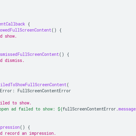
entCallback
{
howedFullScreenContent
()
{
d show.
ismissedFullScreenContent
()
{
id dismiss.
ailedToShowFullScreenContent
(
Error
:
FullScreenContentError
iled to show.
open ad failed to show: 
${
fullScreenContentError
.
message
mpression
()
{
id record an impression.