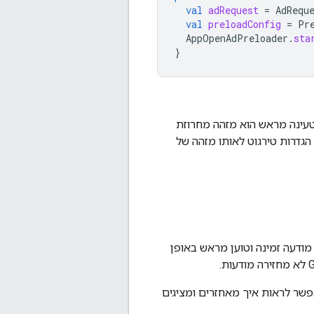
val
adRequest
=
AdRequ
val
preloadConfig
=
Pr
AppOpenAdPreloader
.
sta
}
טעינה מראש הוא מזהה מחרוזת
גדרות טירגוט לאותו מזהה של
ודעה זמינה וטוען מראש באופן
לא מחזירה מודעות.
פשר לראות איך מאחזרים ומציגים