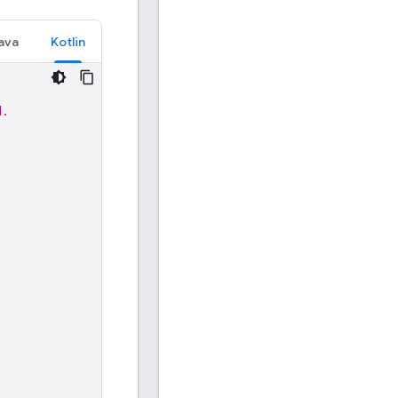
ava
Kotlin
d.