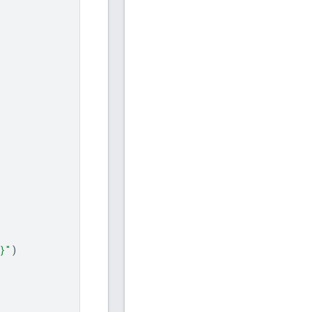
}
"
)