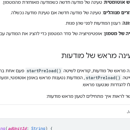
ש אוטומטית
: טעינה של מודעה חדשה כשמודעה מאוחזרת מהמטמון.
זרים מנוהלים
: טעינה של מודעה חדשה אם טעינת מודעה נכשלה.
וגה
: רענון המודעות לפני שהן פגות.
ה של מטמון
: אופטימיזציה של סדר המטמון כדי להציג את המודעה עם 
נה מראש של מודעות
ה מראש של מודעות, קוראים לשיטה
startPreload()
פעם אחת בתח
יטה
startPreload()
, המודעות נטענות מראש באופן אוטומטי, ומע
 להגדרות שנטענו מראש.
 לראות איך מתחילים לטעון מראש מודעות:
J
ing
(
adUnitId
:
String
)
{