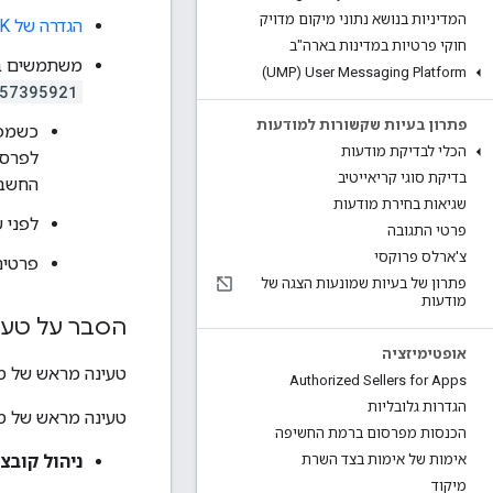
המדיניות בנושא נתוני מיקום מדויק
הגדרה של
DK
חוקי פרטיות במדינות בארה"ב
משתמשים במ
User Messaging Platform‏ (UMP)
57395921
פתרון בעיות שקשורות למודעות
כשמפת
הכלי לבדיקת מודעות
בדיקת סוגי קריאייטיב
החשבו
שגיאות בחירת מודעות
לפני 
פרטי התגובה
צ'ארלס פרוקסי
פרטים
פתרון של בעיות שמונעות הצגה של
מודעות
הסבר על טעי
אופטימיזציה
טעינה מראש של מו
Authorized Sellers for Apps
הגדרות גלובליות
טעינה מראש של מ
הכנסות מפרסום ברמת החשיפה
ניהול קובצי
אימות של אימות בצד השרת
מיקוד