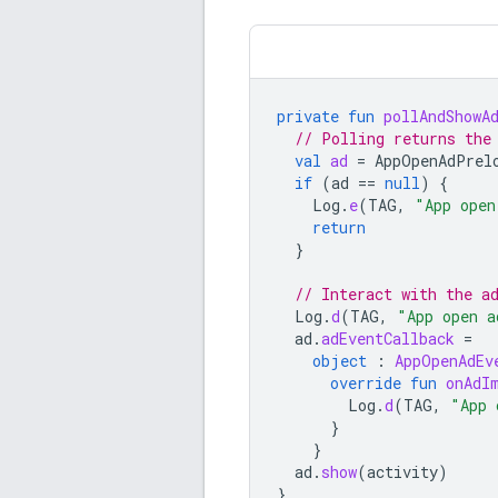
private
fun
pollAndShowA
// Polling returns the
val
ad
=
AppOpenAdPrel
if
(
ad
==
null
)
{
Log
.
e
(
TAG
,
"App open
return
}
// Interact with the a
Log
.
d
(
TAG
,
"App open a
ad
.
adEventCallback
=
object
:
AppOpenAdEv
override
fun
onAdI
Log
.
d
(
TAG
,
"App 
}
}
ad
.
show
(
activity
)
}