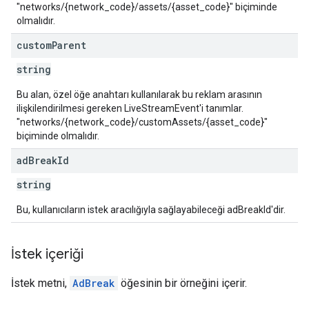
"networks/{network_code}/assets/{asset_code}" biçiminde
olmalıdır.
custom
Parent
string
Bu alan, özel öğe anahtarı kullanılarak bu reklam arasının
ilişkilendirilmesi gereken LiveStreamEvent'i tanımlar.
"networks/{network_code}/customAssets/{asset_code}"
biçiminde olmalıdır.
ad
Break
Id
string
Bu, kullanıcıların istek aracılığıyla sağlayabileceği adBreakId'dir.
İstek içeriği
İstek metni,
AdBreak
öğesinin bir örneğini içerir.