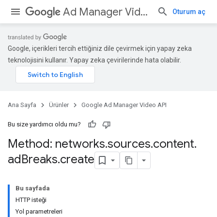
Ad Manager Video API
Oturum aç
Google, içerikleri tercih ettiğiniz dile çevirmek için yapay zeka
teknolojisini kullanır. Yapay zeka çevirilerinde hata olabilir.
Ana Sayfa
Ürünler
Google Ad Manager Video API
Bu size yardımcı oldu mu?
Method: networks
.
sources
.
content
.
ad
Breaks
.
create
Bu sayfada
HTTP isteği
Yol parametreleri