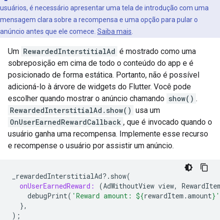
usuários, é necessário apresentar uma tela de introdução com uma
mensagem clara sobre a recompensa e uma opção para pular o
anúncio antes que ele comece.
Saiba mais
.
Um
RewardedInterstitialAd
é mostrado como uma
sobreposição em cima de todo o conteúdo do app e é
posicionado de forma estática. Portanto, não é possível
adicioná-lo à árvore de widgets do Flutter. Você pode
escolher quando mostrar o anúncio chamando
show()
.
RewardedInterstitialAd.show()
usa um
OnUserEarnedRewardCallback
, que é invocado quando o
usuário ganha uma recompensa. Implemente esse recurso
e recompense o usuário por assistir um anúncio.
_rewardedInterstitialAd
?
.
show
(
onUserEarnedReward:
(
AdWithoutView
view
,
RewardIte
debugPrint
(
'Reward amount: 
${
rewardItem
.
amount
}
'
},
);