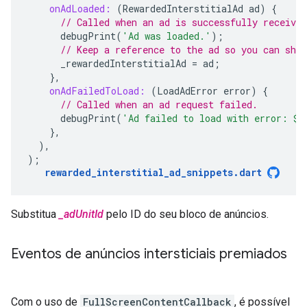
onAdLoaded:
(
RewardedInterstitialAd
ad
)
{
// Called when an ad is successfully received
debugPrint
(
'Ad was loaded.'
);
// Keep a reference to the ad so you can show
_rewardedInterstitialAd
=
ad
;
},
onAdFailedToLoad:
(
LoadAdError
error
)
{
// Called when an ad request failed.
debugPrint
(
'Ad failed to load with error: 
$
e
},
),
);
rewarded_interstitial_ad_snippets
.
dart
Substitua
_adUnitId
pelo ID do seu bloco de anúncios.
Eventos de anúncios intersticiais premiados
Com o uso de
FullScreenContentCallback
, é possível