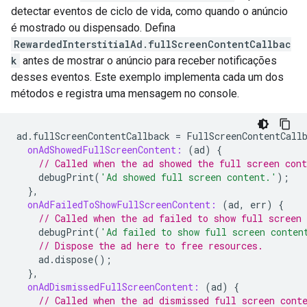
detectar eventos de ciclo de vida, como quando o anúncio
é mostrado ou dispensado. Defina
RewardedInterstitialAd.fullScreenContentCallbac
k
antes de mostrar o anúncio para receber notificações
desses eventos. Este exemplo implementa cada um dos
métodos e registra uma mensagem no console.
ad
.
fullScreenContentCallback
=
FullScreenContentCall
onAdShowedFullScreenContent:
(
ad
)
{
// Called when the ad showed the full screen cont
debugPrint
(
'Ad showed full screen content.'
);
},
onAdFailedToShowFullScreenContent:
(
ad
,
err
)
{
// Called when the ad failed to show full screen 
debugPrint
(
'Ad failed to show full screen conten
// Dispose the ad here to free resources.
ad
.
dispose
();
},
onAdDismissedFullScreenContent:
(
ad
)
{
// Called when the ad dismissed full screen cont