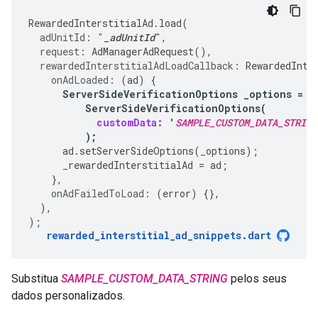
RewardedInterstitialAd
.
load
(
adUnitId:
"
_adUnitId
"
,
request:
AdManagerAdRequest
(),
rewardedInterstitialAdLoadCallback:
RewardedInte
onAdLoaded:
(
ad
)
{
ServerSideVerificationOptions
_options
=
ServerSideVerificationOptions
(
customData:
'
SAMPLE_CUSTOM_DATA_STRING
);
ad
.
setServerSideOptions
(
_options
);
_rewardedInterstitialAd
=
ad
;
},
onAdFailedToLoad:
(
error
)
{},
),
);
rewarded_interstitial_ad_snippets
.
dart
Substitua
SAMPLE_CUSTOM_DATA_STRING
pelos seus
dados personalizados.