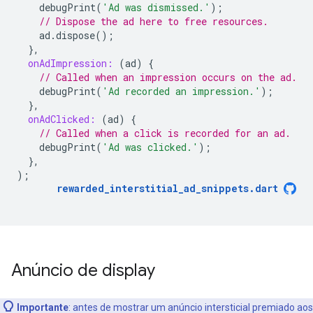
debugPrint
(
'Ad was dismissed.'
);
// Dispose the ad here to free resources.
ad
.
dispose
();
},
onAdImpression:
(
ad
)
{
// Called when an impression occurs on the ad.
debugPrint
(
'Ad recorded an impression.'
);
},
onAdClicked:
(
ad
)
{
// Called when a click is recorded for an ad.
debugPrint
(
'Ad was clicked.'
);
},
);
rewarded_interstitial_ad_snippets
.
dart
Anúncio de display
Importante
:
antes de mostrar um anúncio intersticial premiado aos