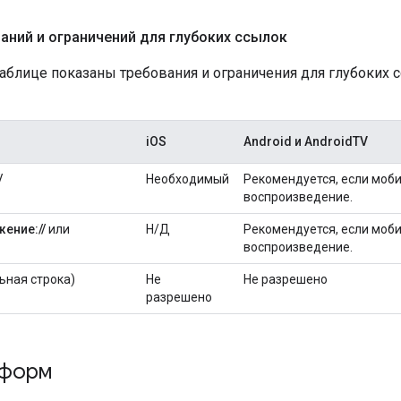
аний и ограничений для глубоких ссылок
блице показаны требования и ограничения для глубоких сс
iOS
Android и AndroidTV
/
Необходимый
Рекомендуется, если моб
воспроизведение.
ение://
или
Н/Д
Рекомендуется, если моб
воспроизведение.
ьная строка)
Не
Не разрешено
разрешено
тформ