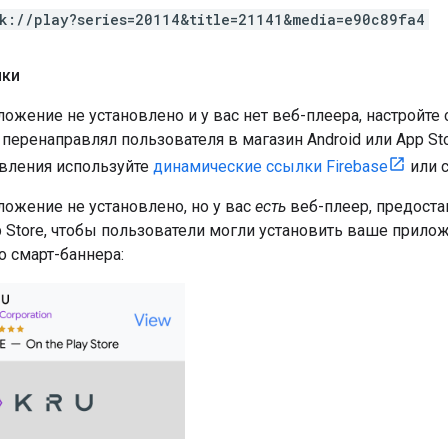
k://play?series=20114&title=21141&media=e90c89fa4
ики
ожение не установлено и у вас нет веб-плеера, настройте 
перенаправлял пользователя в магазин Android или App St
вления используйте
динамические ссылки Firebase
или 
ложение не установлено, но у вас
есть
веб-плеер, предоста
pp Store, чтобы пользователи могли установить ваше прил
о смарт-баннера: