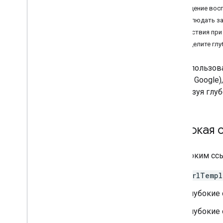
Поведение вос
Обзор
Наблюдать за
Определите типы сущностей
Действия при
Соберите идентификатор
,
URL-
адрес и имя
Определите глу
Определить отношения
Соберите метаданные
Когда пользов
Определите глубокие ссылки
поиске Google)
Определите требования к доступу
используя глуб
Определите цену
Создать ленту
Разместите ленту
Глубокая 
Отправить ленту
Следите за лентой
К глубоким сс
Инструменты
urlTempl
Контрольный список качества
Глубокие
Инструмент проверки фидов данных
Проверка схем JSON
Глубокие 