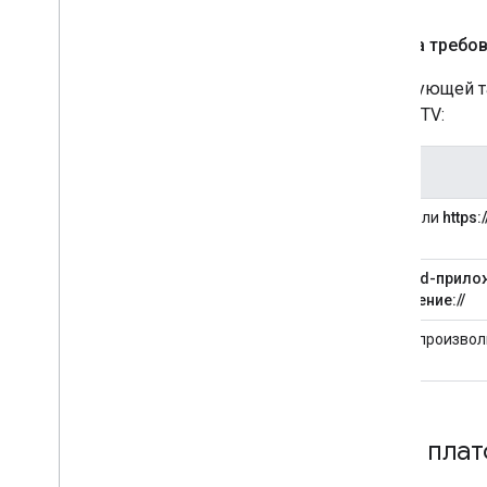
Сводка требов
В следующей та
AndroidTV:
http://
или
https:/
Android-прилож
намерение://
foo://
(произвол
Типы пла