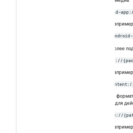
мультимедиа:
android-app:
Например
android-
Более по
intent://{pa
Например
intent:/
Другие формат
схемы для дей
scheme://{pa
Например