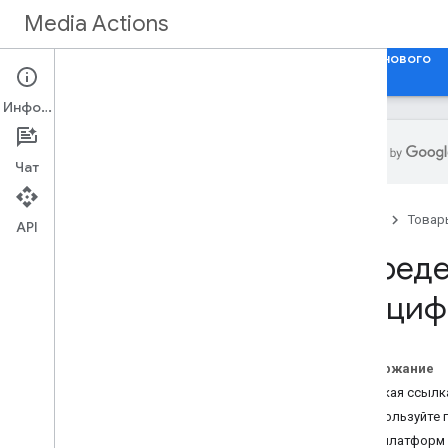
Media Actions
Руководства
Справочные материалы
Что нового
Информация
Чат
Начать
Главная
Товар
Обзор
API
Опреде
Основные понятия
специф
Требования к доступу
Живые телеканалы
События в прямом эфире
Содержание
Виды спорта
Глубокая ссылк
Используйте 
Развивать
Типы платформ
Собирать информацию