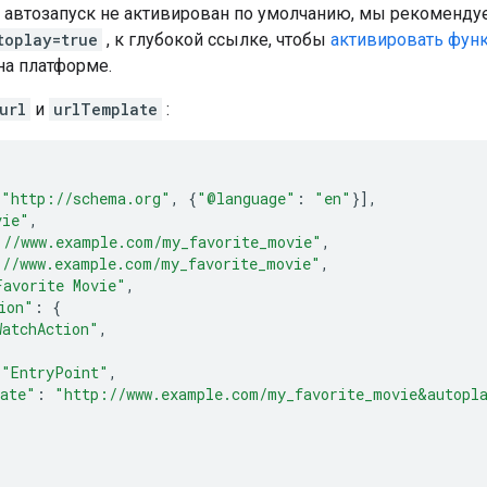
 автозапуск не активирован по умолчанию, мы рекоменду
toplay=true
, к глубокой ссылке, чтобы
активировать фун
на платформе.
url
и
urlTemplate
:
[
"http://schema.org"
,
{
"@language"
:
"en"
}],
vie"
,
://www.example.com/my_favorite_movie"
,
://www.example.com/my_favorite_movie"
,
Favorite Movie"
,
ion"
:
{
WatchAction"
,
"EntryPoint"
,
ate"
:
"http://www.example.com/my_favorite_movie&autopl