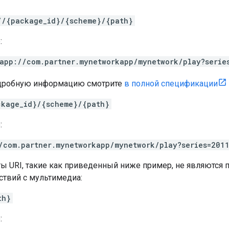
//{package_id}/{scheme}/{path}
:
app://com.partner.mynetworkapp/mynetwork/play?serie
дробную информацию смотрите
в полной спецификации
ckage_id}/{scheme}/{path}
:
/com.partner.mynetworkapp/mynetwork/play?series=201
ы URI, такие как приведенный ниже пример, не являютс
ствий с мультимедиа:
th}
: