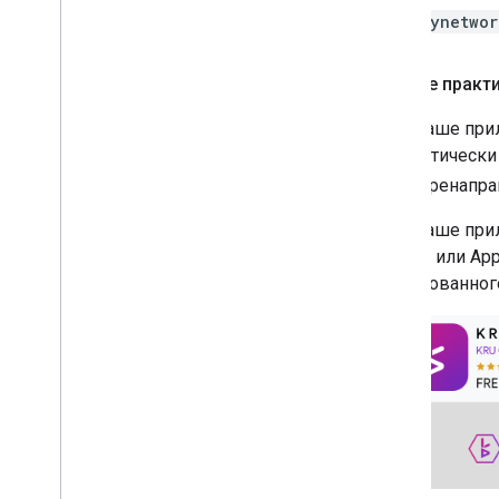
mynetwor
Лучшие практ
Если ваше прил
автоматически 
Для перенапра
Если ваше при
Android или A
реализованног