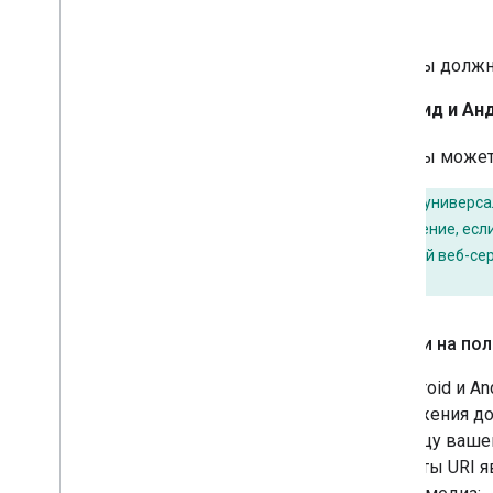
iOS
Вы должн
Андроид и Ан
Вы может
Цель:
как универса
ваше приложение, если
настройте свой веб-се
приложения.
Ссылки на пол
На Android и A
приложения до
страницу ваше
форматы URI я