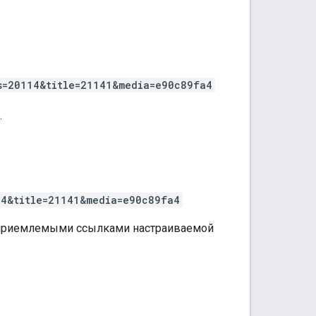
s=20114&title=21141&media=e90c89fa4
.
14&title=21141&media=e90c89fa4
я приемлемыми ссылками настраиваемой