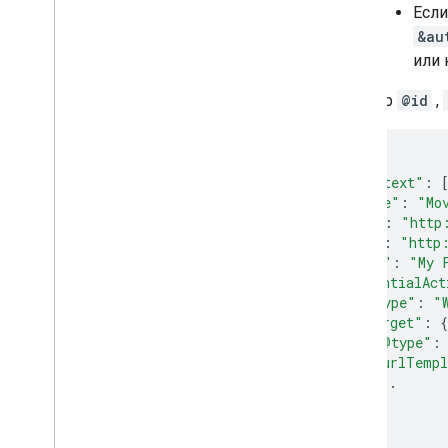
Если
&au
или 
Пример
@id
,
{
"@context"
:
"@type"
:
"Mo
"@id"
:
"http
"url"
:
"http
"name"
:
"My 
"potentialAct
"@type"
:
"
"target"
:
{
"@type"
:
"urlTempl
...
},
...
},