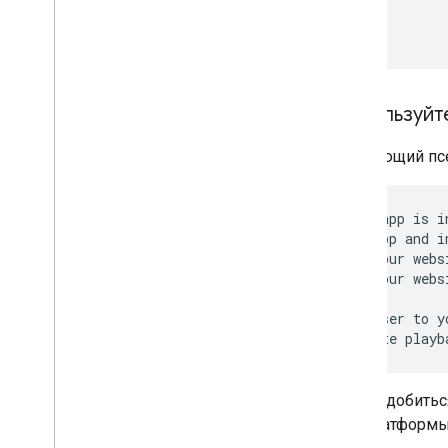
...
}
Используйт
Следующий псе
if your app is in
  open app and i
elseif your webs
  open your webs
else

  take user to y
  initiate playb
Чтобы добитьс
для платформы