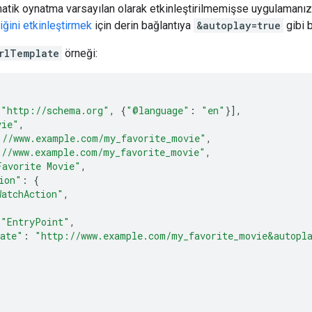
atik oynatma varsayılan olarak etkinleştirilmemişse uygulaman
iğini etkinleştirmek
için derin bağlantıya
&autoplay=true
gibi 
rlTemplate
örneği:
[
"http://schema.org"
,
{
"@language"
:
"en"
}],
vie"
,
://www.example.com/my_favorite_movie"
,
://www.example.com/my_favorite_movie"
,
Favorite Movie"
,
ion"
:
{
WatchAction"
,
"EntryPoint"
,
ate"
:
"http://www.example.com/my_favorite_movie&autopl