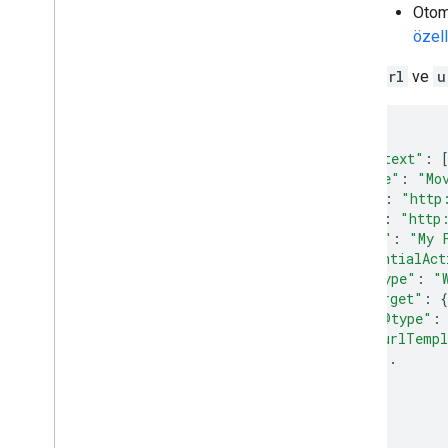
Otom
özell
@id
,
url
ve
u
{
"@context"
:
"@type"
:
"Mo
"@id"
:
"http
"url"
:
"http
"name"
:
"My 
"potentialAct
"@type"
:
"
"target"
:
{
"@type"
:
"urlTempl
...
},
...
},
...