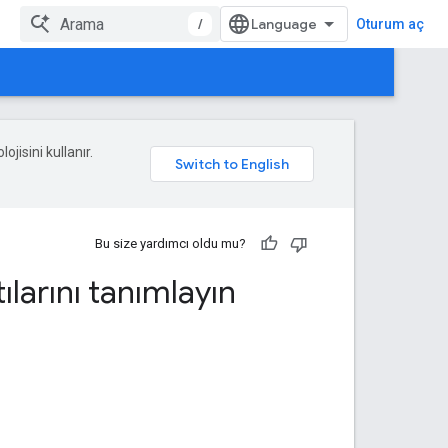
/
Oturum aç
ojisini kullanır.
Bu size yardımcı oldu mu?
ılarını tanımlayın