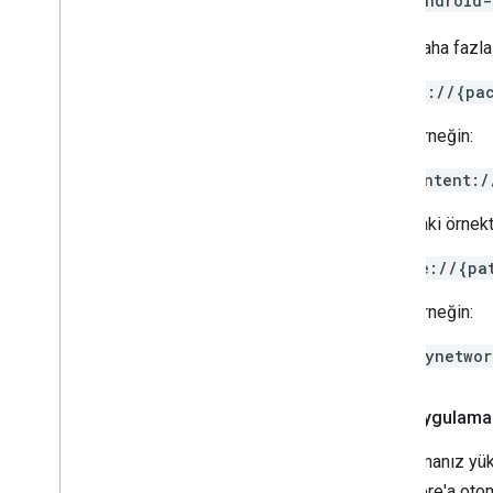
android-
Daha fazla 
intent://{pa
Örneğin:
intent:/
Aşağıdaki örnekt
scheme://{pa
Örneğin:
mynetwor
En iyi uygulama
Uygulamanız yükl
App Store'a otom