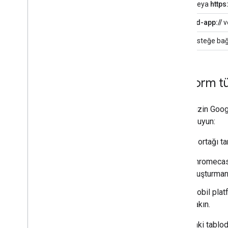
http://
veya
https:
android-app://
v
foo://
(isteğe bağ
Platform tü
İçeriğinizin Goo
şartlara uyun:
İş ortağı t
Chromecast
oluşturman
Mobil plat
bakın.
Aşağıdaki tablod