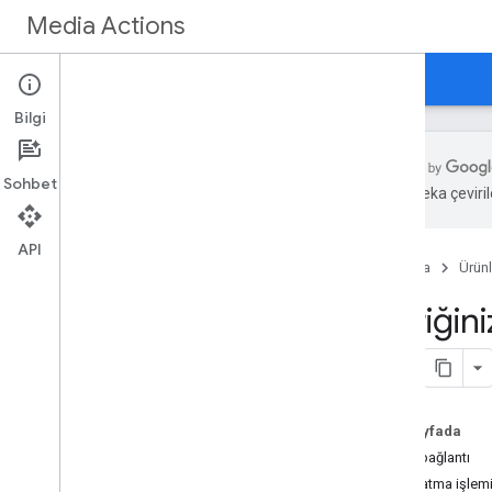
Media Actions
Rehberler
Başvuru Kaynakları
Yenilikler
Bilgi
Sohbet
Yapay zeka çevirile
Başlarken
Genel bakış
API
Ana Sayfa
Ürünl
Kavramlar
İçeriğin
Erişim Şartları
Canlı TV Kanalları
Canlı TV Etkinlikleri
Spor
Bu sayfada
Derin bağlantı
Geliştirme
Oynatma işlemin
Bilgi Toplama