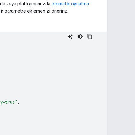
ızda veya platformunuzda
otomatik oynatma
bir parametre eklemenizi öneririz.
ay=true"
,