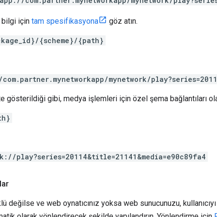
app://com.partner.mynetworkapp/mynetwork/play?serie
bilgi için
tam spesifikasyona
göz atın.
ckage_id}/{scheme}/{path}
/com.partner.mynetworkapp/mynetwork/play?series=201
e gösterildiği gibi, medya işlemleri için özel şema bağlantıları o
th}
k://play?series=20114&title=21141&media=e90c89fa4
lar
ü değilse ve web oynatıcınız yoksa web sunucunuzu, kullanıcıyı
atik olarak yönlendirecek şekilde yapılandırın. Yönlendirme için