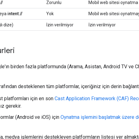
//
Zorunlu
Mobil web sitesi oynatma öz
eya
intent://
Yok
Mobil web sitesi oynatmayı
lı dize)
İzin verilmiyor
İzin verilmiyor
rleri
gle'ın birden fazla platformunda (Arama, Asistan, Android TV ve C
arafından desteklenen tüm platformlar, içeriğiniz için derin bağlantı
 platformları için en son
Cast Application Framework (CAF) Rec
ız gerekir.
formlar (Android ve iOS) için
Oynatma işlemini başlatmak üzere de
a, medya işlemlerini destekleyen platformların listesi yer almakta