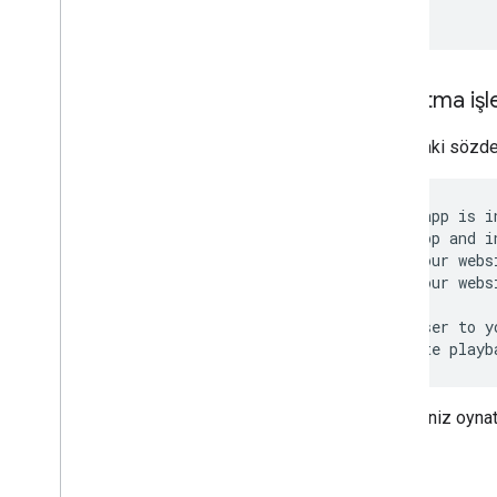
}
Oynatma işle
Aşağıdaki sözde 
if your app is in
  open app and i
elseif your webs
  open your webs
else

  take user to y
  initiate playb
İstediğiniz oyna
iOS