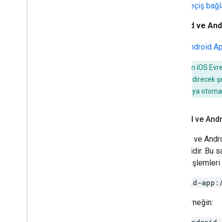
Geçiş bağla
Android ve And
Android A
Hedef:
Hem iOS Evren
sitenize yönlendirecek şe
uygun mağazaya otomatik
Android ve Andr
Android ve Andro
edilmelidir. Bu 
medya işlemleri 
android-app:
Örneğin: