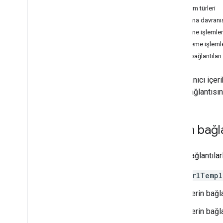
Platform türleri
Genel bakış
Oynatma davranı
Varlık Türlerini Tanımlama
İzleme işlemle
Kimlik
,
URL ve Ad bilgilerini toplama
Dinleme işleml
İlişkileri Tanımlayın
Derin bağlantılar
Meta Verileri Toplama
Derin Bağlantıları Belirleme
Bir kullanıcı içe
Erişim koşulunu tanımlayın
derin bağlantısı
Fiyatı Belirleyin
Feed oluştur
Feed'i barındırma
Derin bağl
Feed'i gönderme
Feed'i İzleme
Derin bağlantılarl
Araçlar
urlTempl
Kalite Kontrol Listesi
Veri Feed'i Doğrulama Aracı
Derin bağla
JSON Şema Doğrulaması
Derin bağla