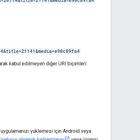
s=20114&title=21141&media=e90c89fa4
14&title=21141&media=e90c89fa4
larak kabul edilmeyen diğer URI biçimleri:
 uygulamanızı yüklemesi için Android veya
Firebase dinamik bağlantılarını
veya üçüncü