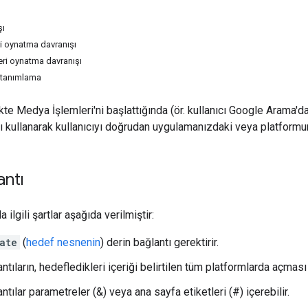
şı
ri oynatma davranışı
eri oynatma davranışı
ı tanımlama
rikte Medya İşlemleri'ni başlattığında (ör. kullanıcı Google Arama'd
nı kullanarak kullanıcıyı doğrudan uygulamanızdaki veya platformun
antı
a ilgili şartlar aşağıda verilmiştir:
ate
(
hedef nesnenin
) derin bağlantı gerektirir.
ntıların, hedefledikleri içeriği belirtilen tüm platformlarda açması
ntılar parametreler (&) veya ana sayfa etiketleri (#) içerebilir.