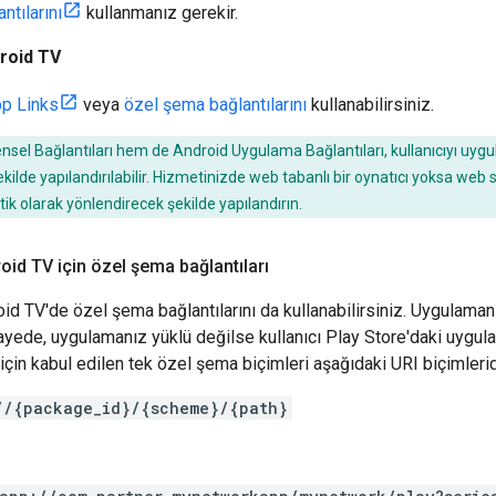
ntılarını
kullanmanız gerekir.
roid TV
pp Links
veya
özel şema bağlantılarını
kullanabilirsiniz.
sel Bağlantıları hem de Android Uygulama Bağlantıları, kullanıcıyı uy
kilde yapılandırılabilir. Hizmetinizde web tabanlı bir oynatıcı yoksa we
 olarak yönlendirecek şekilde yapılandırın.
oid TV için özel şema bağlantıları
id TV'de özel şema bağlantılarını da kullanabilirsiniz. Uygulama
sayede, uygulamanız yüklü değilse kullanıcı Play Store'daki uygula
için kabul edilen tek özel şema biçimleri aşağıdaki URI biçimlerid
//{package_id}/{scheme}/{path}