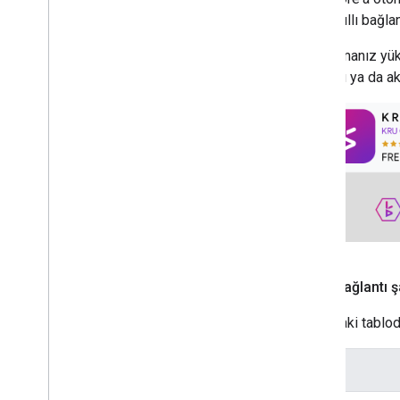
taraf akıllı bağla
Uygulamanız yük
bağlantı ya da ak
Derin bağlantı ş
Aşağıdaki tabloda