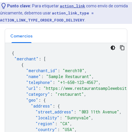
Punto clave:
Para etiquetar
action_link
como envío de comida
únicamente, debemos usar
action_link_type =
ACTION_LINK_TYPE_ORDER_FOOD_DELIVERY
.
Comercios
{
"merchant"
:
[
{
"merchant_id"
:
"merch10"
,
"name"
:
"Sample Restaurant"
,
"telephone"
:
"+1-650-123-4567"
,
"url"
:
"https://www.restaurantsamplewebsite.
"category"
:
"restaurant"
,
"geo"
:
{
"address"
:
{
"street_address"
:
"803 11th Avenue"
,
"locality"
:
"Sunnyvale"
,
"region"
:
"CA"
,
"country"
:
"USA"
,