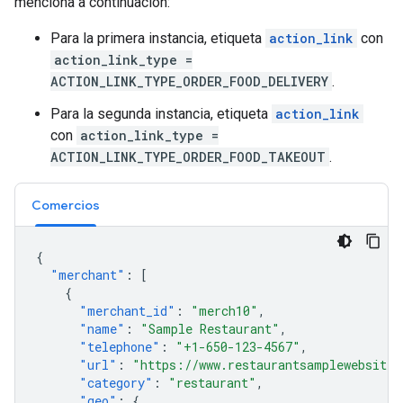
menciona a continuación:
Para la primera instancia, etiqueta
action_link
con
action_link_type =
ACTION_LINK_TYPE_ORDER_FOOD_DELIVERY
.
Para la segunda instancia, etiqueta
action_link
con
action_link_type =
ACTION_LINK_TYPE_ORDER_FOOD_TAKEOUT
.
Comercios
{
"merchant"
:
[
{
"merchant_id"
:
"merch10"
,
"name"
:
"Sample Restaurant"
,
"telephone"
:
"+1-650-123-4567"
,
"url"
:
"https://www.restaurantsamplewebsite.
"category"
:
"restaurant"
,
"geo"
:
{