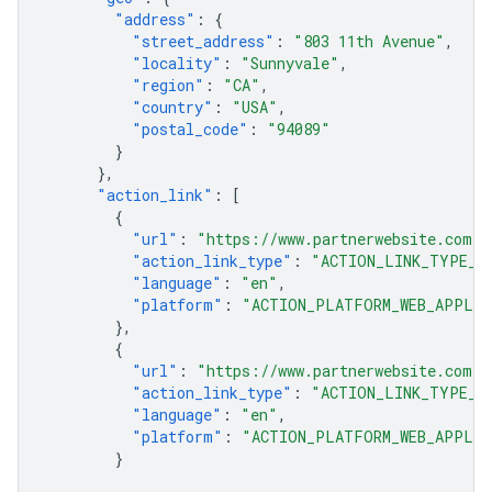
"address"
:
{
"street_address"
:
"803 11th Avenue"
,
"locality"
:
"Sunnyvale"
,
"region"
:
"CA"
,
"country"
:
"USA"
,
"postal_code"
:
"94089"
}
},
"action_link"
:
[
{
"url"
:
"https://www.partnerwebsite.com/f
"action_link_type"
:
"ACTION_LINK_TYPE_O
"language"
:
"en"
,
"platform"
:
"ACTION_PLATFORM_WEB_APPLIC
},
{
"url"
:
"https://www.partnerwebsite.com/f
"action_link_type"
:
"ACTION_LINK_TYPE_O
"language"
:
"en"
,
"platform"
:
"ACTION_PLATFORM_WEB_APPLIC
}