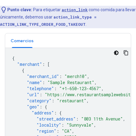
Punto clave:
Para etiquetar
action_link
como comida para llevar
únicamente, debemos usar
action_link_type =
ACTION_LINK_TYPE_ORDER_FOOD_TAKEOUT
.
Comercios
{
"merchant"
:
[
{
"merchant_id"
:
"merch10"
,
"name"
:
"Sample Restaurant"
,
"telephone"
:
"+1-650-123-4567"
,
"url"
:
"https://www.restaurantsamplewebsite.
"category"
:
"restaurant"
,
"geo"
:
{
"address"
:
{
"street_address"
:
"803 11th Avenue"
,
"locality"
:
"Sunnyvale"
,
"region"
:
"CA"
,