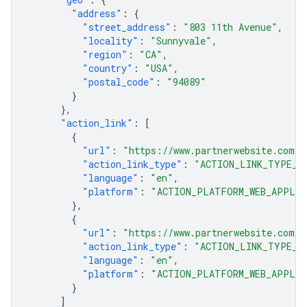
"address"
:
{
"street_address"
:
"803 11th Avenue"
,
"locality"
:
"Sunnyvale"
,
"region"
:
"CA"
,
"country"
:
"USA"
,
"postal_code"
:
"94089"
}
},
"action_link"
:
[
{
"url"
:
"https://www.partnerwebsite.com/f
"action_link_type"
:
"ACTION_LINK_TYPE_O
"language"
:
"en"
,
"platform"
:
"ACTION_PLATFORM_WEB_APPLIC
},
{
"url"
:
"https://www.partnerwebsite.com/f
"action_link_type"
:
"ACTION_LINK_TYPE_O
"language"
:
"en"
,
"platform"
:
"ACTION_PLATFORM_WEB_APPLIC
}
]