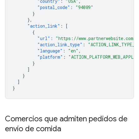
"country"
:
"USA"
,
"postal_code"
:
"94089"
}
},
"action_link"
:
[
{
"url"
:
"https://www.partnerwebsite.com/f
"action_link_type"
:
"ACTION_LINK_TYPE_O
"language"
:
"en"
,
"platform"
:
"ACTION_PLATFORM_WEB_APPLIC
}
]
}
]
}
Comercios que admiten pedidos de
envío de comida