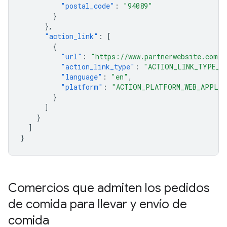
"postal_code"
:
"94089"
}
},
"action_link"
:
[
{
"url"
:
"https://www.partnerwebsite.com/f
"action_link_type"
:
"ACTION_LINK_TYPE_O
"language"
:
"en"
,
"platform"
:
"ACTION_PLATFORM_WEB_APPLIC
}
]
}
]
}
Comercios que admiten los pedidos
de comida para llevar y envío de
comida