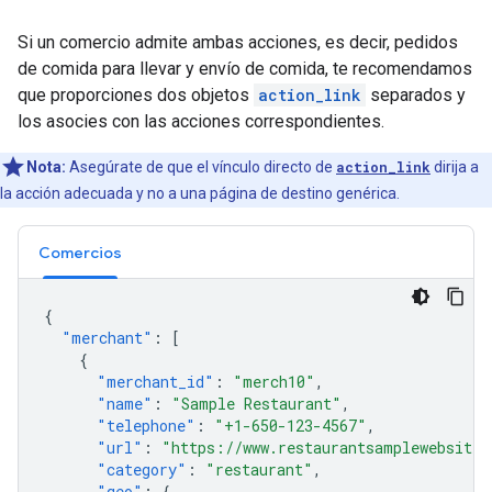
Si un comercio admite ambas acciones, es decir, pedidos
de comida para llevar y envío de comida, te recomendamos
que proporciones dos objetos
action_link
separados y
los asocies con las acciones correspondientes.
Nota:
Asegúrate de que el vínculo directo de
action_link
dirija a
la acción adecuada y no a una página de destino genérica.
Comercios
{
"merchant"
:
[
{
"merchant_id"
:
"merch10"
,
"name"
:
"Sample Restaurant"
,
"telephone"
:
"+1-650-123-4567"
,
"url"
:
"https://www.restaurantsamplewebsite.
"category"
:
"restaurant"
,
"geo"
:
{