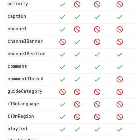
activity
caption
channel
channel
Banner
channel
Section
comment
comment
Thread
guide
Category
i18n
Language
i18n
Region
playlist