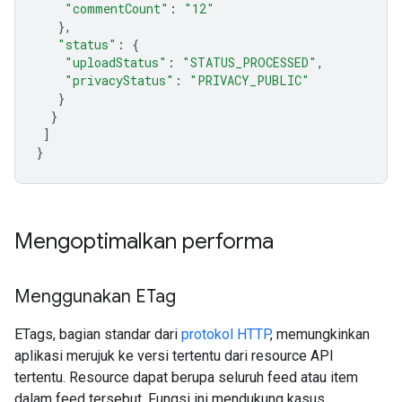
"commentCount"
:
"12"
},
"status"
:
{
"uploadStatus"
:
"STATUS_PROCESSED"
,
"privacyStatus"
:
"PRIVACY_PUBLIC"
}
}
]
}
Mengoptimalkan performa
Menggunakan ETag
ETags
, bagian standar dari
protokol HTTP
, memungkinkan
aplikasi merujuk ke versi tertentu dari resource API
tertentu. Resource dapat berupa seluruh feed atau item
dalam feed tersebut. Fungsi ini mendukung kasus