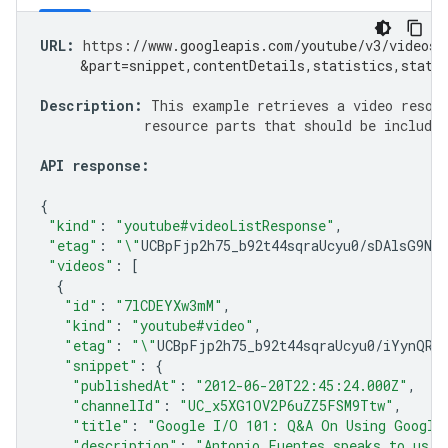
URL
:
https
:
//www.googleapis.com/youtube/v3/videos?
     &part=snippet,contentDetails,statistics,statu
Description
:
This
example
retrieves
a
video
resou
resource
parts
that
should
be
included
API
response
:
{
"kind"
:
"youtube#videoListResponse"
,
"etag"
:
"\"
UCBpFjp2h75_b92t44sqraUcyu0
/
sDAlsG9NG
"videos"
:
[
{
"id"
:
"7lCDEYXw3mM"
,
"kind"
:
"youtube#video"
,
"etag"
:
"\"
UCBpFjp2h75_b92t44sqraUcyu0
/
iYynQR8
"snippet"
:
{
"publishedAt"
:
"2012-06-20T22:45:24.000Z"
,
"channelId"
:
"UC_x5XG1OV2P6uZZ5FSM9Ttw"
,
"title"
:
"Google I/O 101: Q&A On Using Google
"description"
:
"Antonio Fuentes speaks to us a