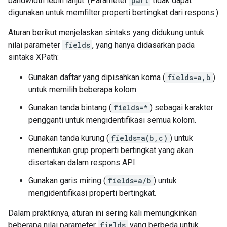
bandwidth lebih lanjut. (Parameter
part
tidak dapat
digunakan untuk memfilter properti bertingkat dari respons.)
Aturan berikut menjelaskan sintaks yang didukung untuk
nilai parameter
fields
, yang hanya didasarkan pada
sintaks
XPath
:
Gunakan daftar yang dipisahkan koma (
fields=a,b
)
untuk memilih beberapa kolom.
Gunakan tanda bintang (
fields=*
) sebagai karakter
pengganti untuk mengidentifikasi semua kolom.
Gunakan tanda kurung (
fields=a(b,c)
) untuk
menentukan grup properti bertingkat yang akan
disertakan dalam respons API.
Gunakan garis miring (
fields=a/b
) untuk
mengidentifikasi properti bertingkat.
Dalam praktiknya, aturan ini sering kali memungkinkan
beberapa nilai parameter
fields
yang berbeda untuk