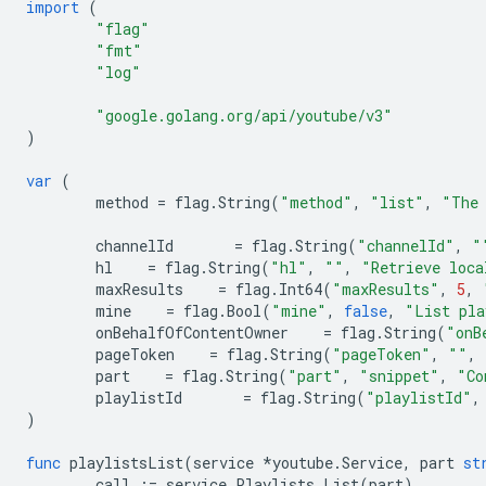
import
(
"flag"
"fmt"
"log"
"google.golang.org/api/youtube/v3"
)
var
(
method
=
flag
.
String
(
"method"
,
"list"
,
"The 
channelId
=
flag
.
String
(
"channelId"
,
"
hl
=
flag
.
String
(
"hl"
,
""
,
"Retrieve loca
maxResults
=
flag
.
Int64
(
"maxResults"
,
5
,
mine
=
flag
.
Bool
(
"mine"
,
false
,
"List pla
onBehalfOfContentOwner
=
flag
.
String
(
"onB
pageToken
=
flag
.
String
(
"pageToken"
,
""
,
part
=
flag
.
String
(
"part"
,
"snippet"
,
"Co
playlistId
=
flag
.
String
(
"playlistId"
,
)
func
playlistsList
(
service
*
youtube
.
Service
,
part
st
call
:=
service
.
Playlists
.
List
(
part
)