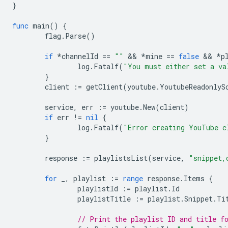
}
func
main
()
{
flag
.
Parse
()
if
*
channelId
==
""
 && 
*
mine
==
false
 && 
*
p
log
.
Fatalf
(
"You must either set a va
}
client
:=
getClient
(
youtube
.
YoutubeReadonlyS
service
,
err
:=
youtube
.
New
(
client
)
if
err
!=
nil
{
log
.
Fatalf
(
"Error creating YouTube c
}
response
:=
playlistsList
(
service
,
"snippet,
for
_
,
playlist
:=
range
response
.
Items
{
playlistId
:=
playlist
.
Id
playlistTitle
:=
playlist
.
Snippet
.
Ti
// Print the playlist ID and title f