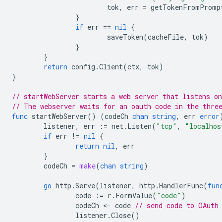
tok
,
err
=
getTokenFromPromp
}
if
err
==
nil
{
saveToken
(
cacheFile
,
tok
)
}
}
return
config
.
Client
(
ctx
,
tok
)
}
// startWebServer starts a web server that listens o
// The webserver waits for an oauth code in the thre
func
startWebServer
()
(
codeCh
chan
string
,
err
error
listener
,
err
:=
net
.
Listen
(
"tcp"
,
"localhos
if
err
!=
nil
{
return
nil
,
err
}
codeCh
=
make
(
chan
string
)
go
http
.
Serve
(
listener
,
http
.
HandlerFunc
(
fun
code
:=
r
.
FormValue
(
"code"
)
codeCh
<
-
code
// send code to OAuth
listener
.
Close
()