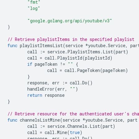
"fmt"
"log"
"google.golang.org/api/youtube/v3"
)
// Retrieve playlistItems in the specified playlist
func
playlistItemsList
(
service
*
youtube
.
Service
,
par
call
:=
service
.
PlaylistItems
.
List
(
part
)
call
=
call
.
PlaylistId
(
playlistId
)
if
pageToken
!=
""
{
call
=
call
.
PageToken
(
pageToken
)
}
response
,
err
:=
call
.
Do
()
handleError
(
err
,
""
)
return
response
}
// Retrieve resource for the authenticated user's ch
func
channelsListMine
(
service
*
youtube
.
Service
,
part
call
:=
service
.
Channels
.
List
(
part
)
call
=
call
.
Mine
(
true
)
response
,
err
:=
call
.
Do
()