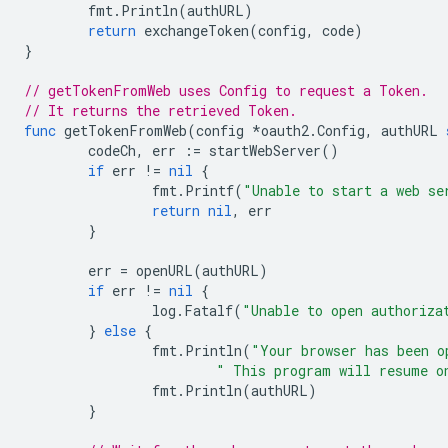
fmt
.
Println
(
authURL
)
return
exchangeToken
(
config
,
code
)
}
// getTokenFromWeb uses Config to request a Token.
// It returns the retrieved Token.
func
getTokenFromWeb
(
config
*
oauth2
.
Config
,
authURL
codeCh
,
err
:=
startWebServer
()
if
err
!=
nil
{
fmt
.
Printf
(
"Unable to start a web se
return
nil
,
err
}
err
=
openURL
(
authURL
)
if
err
!=
nil
{
log
.
Fatalf
(
"Unable to open authoriza
}
else
{
fmt
.
Println
(
"Your browser has been o
" This program will resume o
fmt
.
Println
(
authURL
)
}