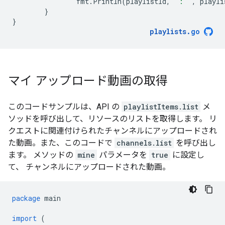
fmt
.
Println
(
playlistId
,
": "
,
playli
}
}
playlists
.
go
マイ アップロード動画の取得
このコードサンプルは、API の
playlistItems.list
メ
ソッドを呼び出して、リソースのリストを取得します。 リ
クエストに関連付けられたチャンネルにアップロードされ
た動画。また、このコードで
channels.list
を呼び出し
ます。 メソッドの
mine
パラメータを
true
に設定し
て、 チャンネルにアップロードされた動画。
package
main
import
(