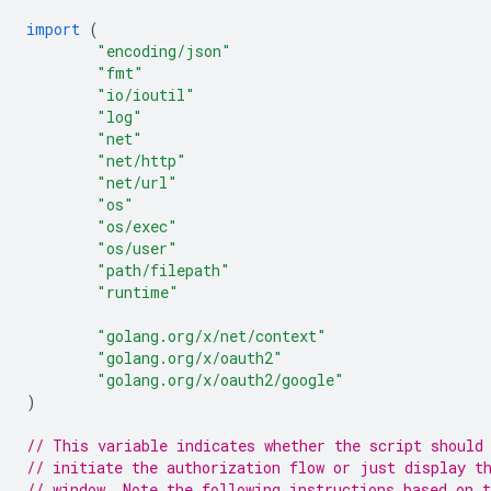
import
(
"encoding/json"
"fmt"
"io/ioutil"
"log"
"net"
"net/http"
"net/url"
"os"
"os/exec"
"os/user"
"path/filepath"
"runtime"
"golang.org/x/net/context"
"golang.org/x/oauth2"
"golang.org/x/oauth2/google"
)
// This variable indicates whether the script should
// initiate the authorization flow or just display t
// window. Note the following instructions based on 