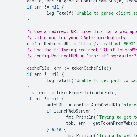
config
,
err
:=
google
.
ConfigFromJSON
(
b
,
scop
if
err
!=
nil
{
log
.
Fatalf
(
"Unable to parse client s
}
// Use a redirect URI like this for a web ap
// valid one for your OAuth2 credentials.
config
.
RedirectURL
=
"http://localhost:8090"
// Use the following redirect URI if launchWe
// config.RedirectURL = "urn:ietf:wg:oauth:2
cacheFile
,
err
:=
tokenCacheFile
()
if
err
!=
nil
{
log
.
Fatalf
(
"Unable to get path to ca
}
tok
,
err
:=
tokenFromFile
(
cacheFile
)
if
err
!=
nil
{
authURL
:=
config
.
AuthCodeURL
(
"state
if
launchWebServer
{
fmt
.
Println
(
"Trying to get t
tok
,
err
=
getTokenFromWeb
(
c
}
else
{
fmt
.
Println
(
"Trying to get t