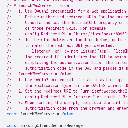
// * launchWebServer = true
//   1. Use OAuth2 credentials for a web application
//   2. Define authorized redirect URIs for the cred
//      Console and set the RedirectURL property on 
//      of those redirect URIs. For example:
//      config.RedirectURL = "http://localhost:8090"
//   3. In the startWebServer function below, update
//      to match the redirect URI you selected:
//         listener, err := net.Listen("tcp", "local
//      The redirect URI identifies the URI to which
//      completing the authorization flow. The liste
//      authorization code in the URL and passes it 
// * launchWebServer = false
//   1. Use OAuth2 credentials for an installed appl
//      the application type for the OAuth2 client I
//   2. Set the redirect URI to "urn:ietf:wg:oauth:2
//      config.RedirectURL = "urn:ietf:wg:oauth:2.0:
//   3. When running the script, complete the auth f
//      authorization code from the browser and ente
const
launchWebServer
=
false
const
missingClientSecretsMessage
=
`