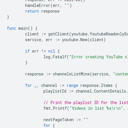
handleError
(
err
,
""
)
return
response
}
func
main
()
{
client
:=
getClient
(
youtube
.
YoutubeReadonlyS
service
,
err
:=
youtube
.
New
(
client
)
if
err
!=
nil
{
log
.
Fatalf
(
"Error creating YouTube c
}
response
:=
channelsListMine
(
service
,
"conte
for
_
,
channel
:=
range
response
.
Items
{
playlistId
:=
channel
.
ContentDetails
// Print the playlist ID for the lis
fmt
.
Printf
(
"Videos in list %s\r\n"
,
nextPageToken
:=
""
for
{