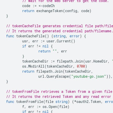
// Wait for the web server to get the code.
code
:=
<
-
codeCh
return
exchangeToken
(
config
,
code
)
}
// tokenCacheFile generates credential file path/fil
// It returns the generated credential path/filename
func
tokenCacheFile
()
(
string
,
error
)
{
usr
,
err
:=
user
.
Current
()
if
err
!=
nil
{
return
""
,
err
}
tokenCacheDir
:=
filepath
.
Join
(
usr
.
HomeDir
,
os
.
MkdirAll
(
tokenCacheDir
,
0700
)
return
filepath
.
Join
(
tokenCacheDir
,
url
.
QueryEscape
(
"youtube-go.json"
)),
}
// tokenFromFile retrieves a Token from a given file
// It returns the retrieved Token and any read error
func
tokenFromFile
(
file
string
)
(
*
oauth2
.
Token
,
erro
f
,
err
:=
os
.
Open
(
file
)
if
err
!=
nil
{