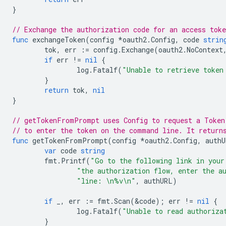
}
// Exchange the authorization code for an access toke
func
exchangeToken
(
config
*
oauth2
.
Config
,
code
strin
tok
,
err
:=
config
.
Exchange
(
oauth2
.
NoContext
if
err
!=
nil
{
log
.
Fatalf
(
"Unable to retrieve token
}
return
tok
,
nil
}
// getTokenFromPrompt uses Config to request a Token
// to enter the token on the command line. It return
func
getTokenFromPrompt
(
config
*
oauth2
.
Config
,
authU
var
code
string
fmt
.
Printf
(
"Go to the following link in your
"the authorization flow, enter the a
"line: \n%v\n"
,
authURL
)
if
_
,
err
:=
fmt
.
Scan
(
&
code
);
err
!=
nil
{
log
.
Fatalf
(
"Unable to read authoriza
}