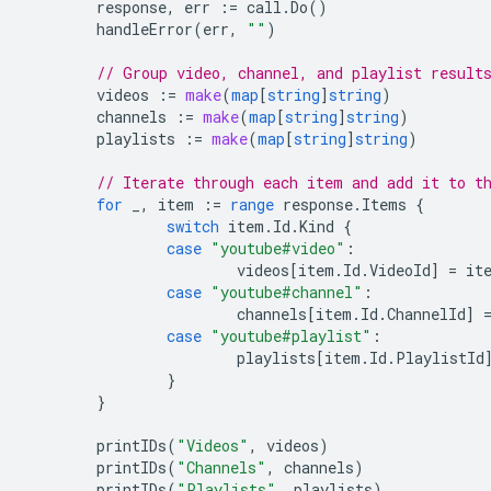
response
,
err
:=
call
.
Do
()
handleError
(
err
,
""
)
// Group video, channel, and playlist result
videos
:=
make
(
map
[
string
]
string
)
channels
:=
make
(
map
[
string
]
string
)
playlists
:=
make
(
map
[
string
]
string
)
// Iterate through each item and add it to t
for
_
,
item
:=
range
response
.
Items
{
switch
item
.
Id
.
Kind
{
case
"youtube#video"
:
videos
[
item
.
Id
.
VideoId
]
=
it
case
"youtube#channel"
:
channels
[
item
.
Id
.
ChannelId
]
case
"youtube#playlist"
:
playlists
[
item
.
Id
.
PlaylistId
}
}
printIDs
(
"Videos"
,
videos
)
printIDs
(
"Channels"
,
channels
)
printIDs
(
"Playlists"
,
playlists
)