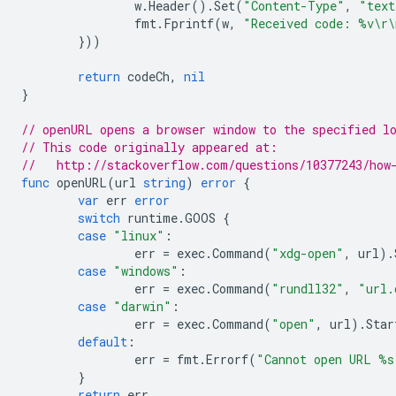
w
.
Header
().
Set
(
"Content-Type"
,
"text
fmt
.
Fprintf
(
w
,
"Received code: %v\r\
}))
return
codeCh
,
nil
}
// openURL opens a browser window to the specified l
// This code originally appeared at:
//   http://stackoverflow.com/questions/10377243/how
func
openURL
(
url
string
)
error
{
var
err
error
switch
runtime
.
GOOS
{
case
"linux"
:
err
=
exec
.
Command
(
"xdg-open"
,
url
).
case
"windows"
:
err
=
exec
.
Command
(
"rundll32"
,
"url.
case
"darwin"
:
err
=
exec
.
Command
(
"open"
,
url
).
Star
default
:
err
=
fmt
.
Errorf
(
"Cannot open URL %s
}
return
err