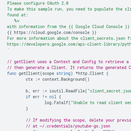
Please configure OAuth 2.0
To make this sample run, you need to populate the cl
found at:
   %v
with information from the {{ Google Cloud Console }}
{{ https://cloud.google.com/console }
}
For more information about the client_secrets.json f
https://developers.google.com/api-client-library/pyt
`
// getClient uses a Context and Config to retrieve a
// then generate a Client. It returns the generated C
func
getClient
(
scope
string
)
*
http
.
Client
{
ctx
:=
context
.
Background
()
b
,
err
:=
ioutil
.
ReadFile
(
"client_secret.jso
if
err
!=
nil
{
log
.
Fatalf
(
"Unable to read client se
}
// If modifying the scope, delete your previ
// at ~/.credentials/youtube-go.json