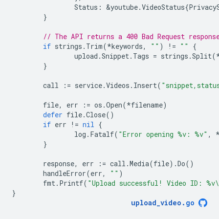
Status
:
&
youtube
.
VideoStatus
{
Privacy
}
// The API returns a 400 Bad Request respons
if
strings
.
Trim
(
*
keywords
,
""
)
!=
""
{
upload
.
Snippet
.
Tags
=
strings
.
Split
(
}
call
:=
service
.
Videos
.
Insert
(
"snippet,statu
file
,
err
:=
os
.
Open
(
*
filename
)
defer
file
.
Close
()
if
err
!=
nil
{
log
.
Fatalf
(
"Error opening %v: %v"
,
}
response
,
err
:=
call
.
Media
(
file
).
Do
()
handleError
(
err
,
""
)
fmt
.
Printf
(
"Upload successful! Video ID: %v
}
upload_video
.
go