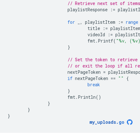
// Retrieve next set of item
playlistResponse
:=
playlist
for
_
,
playlistItem
:=
range
title
:=
playlistIte
videoId
:=
playlistI
fmt
.
Printf
(
"%v, (%v
}
// Set the token to retrieve 
// or exit the loop if all r
nextPageToken
=
playlistResp
if
nextPageToken
==
""
{
break
}
fmt
.
Println
()
}
}
}
my_uploads
.
go