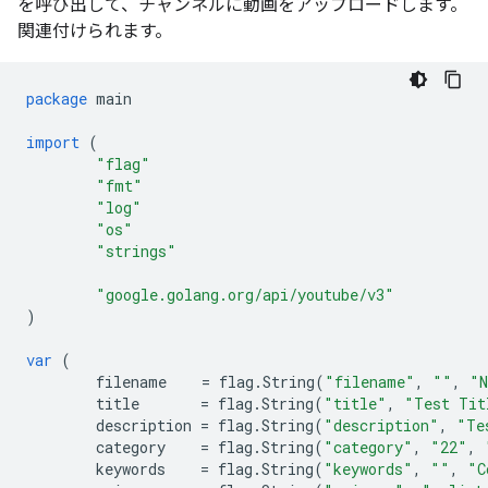
を呼び出して、チャンネルに動画をアップロードします。
関連付けられます。
package
main
import
(
"flag"
"fmt"
"log"
"os"
"strings"
"google.golang.org/api/youtube/v3"
)
var
(
filename
=
flag
.
String
(
"filename"
,
""
,
"N
title
=
flag
.
String
(
"title"
,
"Test Tit
description
=
flag
.
String
(
"description"
,
"Te
category
=
flag
.
String
(
"category"
,
"22"
,
keywords
=
flag
.
String
(
"keywords"
,
""
,
"C