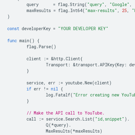
query
=
flag
.
String
(
"query"
,
"Google"
,
maxResults
=
flag
.
Int64
(
"max-results"
,
25
,
"
)
const
developerKey
=
"YOUR DEVELOPER KEY"
func
main
()
{
flag
.
Parse
()
client
:=
&
http
.
Client
{
Transport
:
&
transport
.
APIKey
{
Key
:
de
}
service
,
err
:=
youtube
.
New
(
client
)
if
err
!=
nil
{
log
.
Fatalf
(
"Error creating new YouTu
}
// Make the API call to YouTube.
call
:=
service
.
Search
.
List
(
"id,snippet"
).
Q
(
*
query
).
MaxResults
(
*
maxResults
)