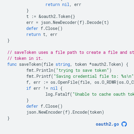
return
nil
,
err
}
t
:=
&
oauth2
.
Token
{}
err
=
json
.
NewDecoder
(
f
).
Decode
(
t
)
defer
f
.
Close
()
return
t
,
err
}
// saveToken uses a file path to create a file and s
// token in it.
func
saveToken
(
file
string
,
token
*
oauth2
.
Token
)
{
fmt
.
Println
(
"trying to save token"
)
fmt
.
Printf
(
"Saving credential file to: %s\n"
f
,
err
:=
os
.
OpenFile
(
file
,
os
.
O_RDWR
|
os
.
O_C
if
err
!=
nil
{
log
.
Fatalf
(
"Unable to cache oauth to
}
defer
f
.
Close
()
json
.
NewEncoder
(
f
).
Encode
(
token
)
}
oauth2
.
go