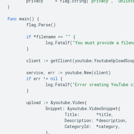
privacy
=
flag
.
String
(
"privacy"
,
"unlist
)
func
main
()
{
flag
.
Parse
()
if
*
filename
==
""
{
log
.
Fatalf
(
"You must provide a filen
}
client
:=
getClient
(
youtube
.
YoutubeUploadSco
service
,
err
:=
youtube
.
New
(
client
)
if
err
!=
nil
{
log
.
Fatalf
(
"Error creating YouTube c
}
upload
:=
&
youtube
.
Video
{
Snippet
:
&
youtube
.
VideoSnippet
{
Title
:
*
title
,
Description
:
*
description
,
CategoryId
:
*
category
,
},