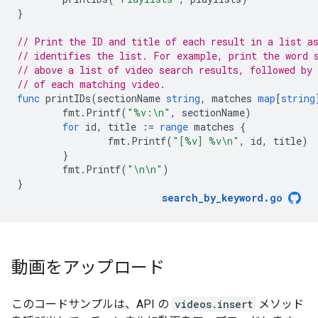
}
// Print the ID and title of each result in a list a
// identifies the list. For example, print the word 
// above a list of video search results, followed by 
// of each matching video.
func
printIDs
(
sectionName
string
,
matches
map
[
string
fmt
.
Printf
(
"%v:\n"
,
sectionName
)
for
id
,
title
:=
range
matches
{
fmt
.
Printf
(
"[%v] %v\n"
,
id
,
title
)
}
fmt
.
Printf
(
"\n\n"
)
}
search_by_keyword
.
go
動画をアップロード
このコードサンプルは、API の
videos.insert
メソッド