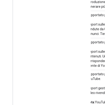
riproduzione
generare più
Report sulle entrate stimate
Supportato p
I report sull
vendute da G
annunci. Tie
Report sugli asset
Supportato p
I report sull
contenuti. U
corrisponden
utente di Y
Report gestiti dal sistema
Supportato p
YouTube.
I report ges
video rivendi
Nota
:YouTub