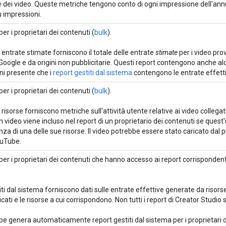
 dei video. Queste metriche tengono conto di ogni impressione dell'ann
 impressioni.
er i proprietari dei contenuti (
bulk
).
e entrate stimate forniscono il totale delle entrate
stimate
per i video prov
oogle e da origini non pubblicitarie. Questi report contengono anche a
ni presente che i
report gestiti dal sistema
contengono le entrate effetti
er i proprietari dei contenuti (
bulk
).
e risorse forniscono metriche sull'attività utente relative ai video collegati
n video viene incluso nel report di un proprietario dei contenuti se quest
za di una delle sue risorse. Il video potrebbe essere stato caricato dal p
ouTube.
er i proprietari dei contenuti che hanno accesso ai report corrispondent
titi dal sistema forniscono dati sulle entrate effettive generate da risors
cati e le risorse a cui corrispondono. Non tutti i report di Creator Studio s
e genera automaticamente report gestiti dal sistema per i proprietari 