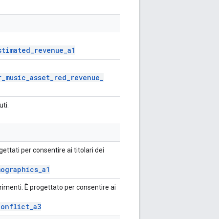
stimated
_
revenue
_
a1
r
_
music
_
asset
_
red
_
revenue
_
ti.
ttati per consentire ai titolari dei
ographics
_
a1
ferimenti. È progettato per consentire ai
conflict
_
a3