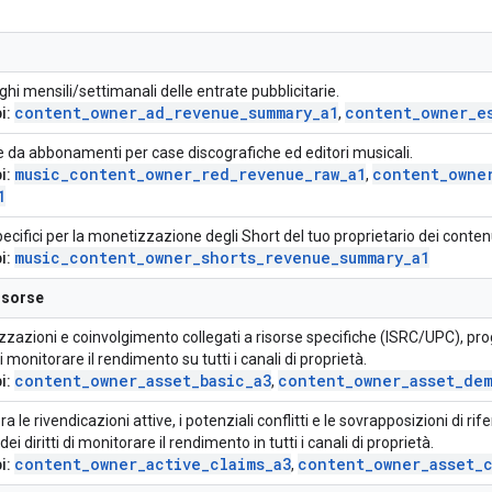
ghi mensili/settimanali delle entrate pubblicitarie.
content
_
owner
_
ad
_
revenue
_
summary
_
a1
content
_
owner
_
e
i:
,
e da abbonamenti per case discografiche ed editori musicali.
music
_
content
_
owner
_
red
_
revenue
_
raw
_
a1
content
_
owne
i:
,
1
ecifici per la monetizzazione degli Short del tuo proprietario dei contenu
music
_
content
_
owner
_
shorts
_
revenue
_
summary
_
a1
i:
risorse
zzazioni e coinvolgimento collegati a risorse specifiche (ISRC/UPC), proge
 di monitorare il rendimento su tutti i canali di proprietà.
content
_
owner
_
asset
_
basic
_
a3
content
_
owner
_
asset
_
dem
i:
,
a le rivendicazioni attive, i potenziali conflitti e le sovrapposizioni di ri
i dei diritti di monitorare il rendimento in tutti i canali di proprietà.
content
_
owner
_
active
_
claims
_
a3
content
_
owner
_
asset
_
i:
,