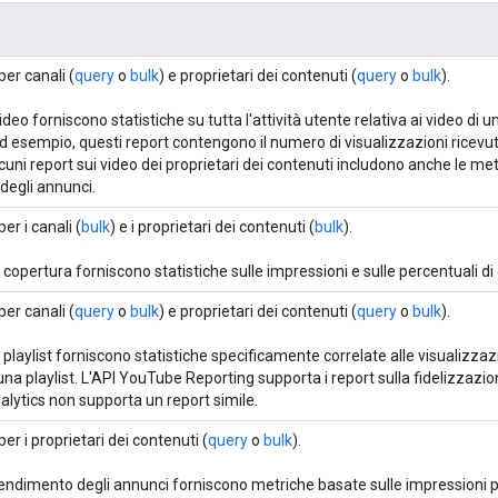
er canali (
query
o
bulk
) e proprietari dei contenuti (
query
o
bulk
).
video forniscono statistiche su tutta l'attività utente relativa ai video di u
d esempio, questi report contengono il numero di visualizzazioni ricevut
lcuni report sui video dei proprietari dei contenuti includono anche le met
degli annunci.
er i canali (
bulk
) e i proprietari dei contenuti (
bulk
).
a copertura forniscono statistiche sulle impressioni e sulle percentuali di 
er canali (
query
o
bulk
) e proprietari dei contenuti (
query
o
bulk
).
e playlist forniscono statistiche specificamente correlate alle visualizzazi
una playlist. L'API YouTube Reporting supporta i report sulla fidelizzazion
lytics non supporta un report simile.
er i proprietari dei contenuti (
query
o
bulk
).
 rendimento degli annunci forniscono metriche basate sulle impressioni pe