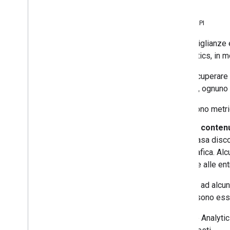
Differenze principali
Differenze di denominazione tra le API
Questo documento spiega le somiglianze e l
l'accesso ai dati di YouTube Analytics, in 
Entrambe le API consentono di recuperare i 
proprietari di contenuti di YouTube, ognuno
I
report sui canali
contengono metrich
I
report dei proprietari dei conten
YouTube. Ad esempio, una casa discog
gli artisti della casa discografica. Al
contengono metriche relative alle ent
L'API di reporting consente inoltre ad alcuni
nei report gestiti dal sistema possono esse
Tutte le richieste alle API YouTube Analyti