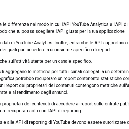
e differenze nel modo in cui l'API YouTube Analytics e l'API di
modo che tu possa scegliere l'API giusta per la tua applicazione.
dati di YouTube Analytics. Inoltre, entrambe le API supportano i p
 dei quali può accedere a un insieme specifico di report:
e sull'attività utente per un canale specifico.
uti
aggregano le metriche per tutti i canali collegati a un determin
rafica potrebbe recuperare un report contenente statistiche comb
cuni report dei proprietari dei contenuti contengono metriche sull'at
rate e al rendimento degli annunci.
 proprietari dei contenuti di accedere ai report sulle entrate pubbl
re recuperati solo con l'API di reporting.
cs e alle API di reporting di YouTube devono essere autorizzate d