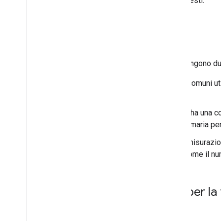
contenuti che possiede i dati richiesti.
Contenuti del report
I report recuperati dalle API contengono due 
Le
dimensioni
sono criteri comuni util
si trovavano gli utenti.
In un report, ogni riga di dati ha una
ogni riga funge da chiave primaria per
Le
metriche
sono singole misurazioni 
utente includono elementi come il num
Scegliere l'API giusta per l
API di You
Tube Analytics