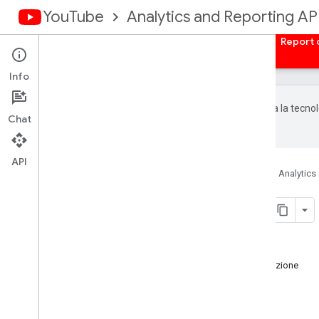
YouTube
Analytics and Reporting AP
Home page
Panoramica
Autorizzazione
Report c
Info
Google utilizza la tecnol
Chat
dall'AI potrebbero contenere errori.
API
Home page
Prodotti
YouTube
Analytics
Introduction
Su questa pagina
Contenuti del report
Scegliere l'API giusta per la tua applicazione
API di YouTube Analytics
API di reporting di YouTube
Report supportati