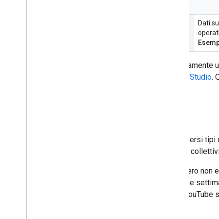
Analisi di video e playlist
Analisi di video e playlist
Dati su
operati
Esemp
Inoltre, YouTube genera automaticamente una
corrispondenti in
YouTube Creator Studio
. 
Report supportati
La tabella seguente identifica i diversi tip
YouTube Analytics, mentre i report collettiv
I dati disponibili in un'API potrebbero non 
metriche sull'attività utente su base setti
D'altra parte, l'API di reporting di YouTube 
nell'API YouTube Analytics.