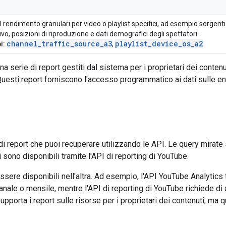
l rendimento granulari per video o playlist specifici, ad esempio sorgenti 
vo, posizioni di riproduzione e dati demografici degli spettatori.
channel
_
traffic
_
source
_
a3
playlist
_
device
_
os
_
a2
i:
,
 serie di report gestiti dal sistema per i proprietari dei conten
Questi report forniscono l'accesso programmatico ai dati sulle ent
i di report che puoi recuperare utilizzando le API. Le query mirate 
i sono disponibili tramite l'API di reporting di YouTube.
essere disponibili nell'altra. Ad esempio, l'API YouTube Analytics
manale o mensile, mentre l'API di reporting di YouTube richiede d
supporta i report sulle risorse per i proprietari dei contenuti, ma 