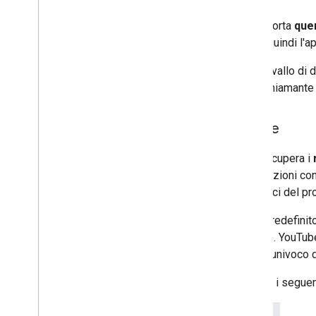
L'
API di YouTube Analytics
supporta
que
parametri di filtro e ordinamento, quindi 
Ogni richiesta API specifica l'intervallo di d
mensili. Pertanto, l'applicazione chiamante n
API di reporting di You
Tube
L'
API di reporting di YouTube
recupera i
contenuti. È progettato per applicazioni con
l'accesso esclusivo ai dati specifici del pro
Ogni report contiene un insieme predefinito d
report che YouTube deve generare. YouTube 
contiene dati relativi a un periodo univoco d
L'API YouTube Reporting supporta i seguenti