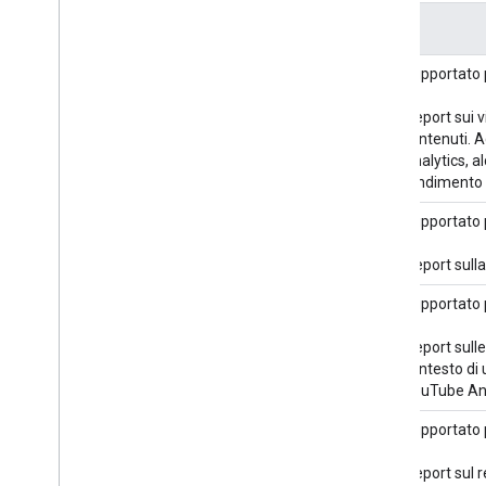
Tipi di rapporti
Report video
Supportato p
I report sui 
contenuti. A
Analytics, a
rendimento 
Report sulla copertura
Supportato p
I report sull
Report sulle playlist
Supportato p
I report sull
contesto di 
YouTube Ana
Report sul rendimento degli
Supportato p
annunci
I report sul