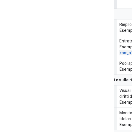
Tipo di rapporto
Report finanziari e sulle entrate
Entrate pubblicitarie
Riepilo
Esemp
Entrate da abbonamenti
Entrat
Esemp
raw
_
a
Entrate da Shorts
Pool sp
Esemp
Report sui proprietari dei contenuti e sulle 
Rendimento degli asset
Visuali
diritti
Esemp
Rivendicazioni e riferimenti
Monitor
titolar
Esemp