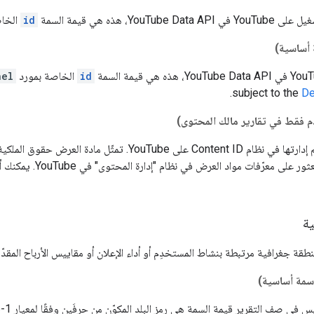
YouT، هذه هي قيمة السمة
id
الخا
أساسية)
id
الخاصة بمورد
nel
.
subject to the
De
م فقط في تقارير مالك المحتوى)
معرّفات مواد العرض في نظام "إدارة المحتوى" في YouTube. يمكنك أيضًا استردادها باستخدام
ية
قة جغرافية مرتبطة بنشاط المستخدِم أو أداء الإعلان أو مقاييس الأرباح المقدّر
سمة أساسية)
 في صف التقرير قيمة السمة هي رمز البلد المكوّن من حرفَين وفقًا لمعيار ISO-3166-1، مثل