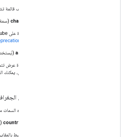
رقم تعريف قائمة تشغيل على YouTube في ube Data API
channel_id
(سمة 
معرّف قناة على YouTube في YouTube Data API، هذه هي قيمة السمة
precation Policy
asset_id
(يُستخد
الإلكتروني، يمكنك العثور على 
.
ID API
المناطق الجغراف
تحدّد هذه السمات منط
country_code
(
البلد المرتبط بالمقاييس