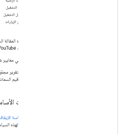
الفترات الزمنية
مواقع التشغيل
التقارير التي يديرها النظام
تفاصيل التشغيل
نظرة عامة
مصادر الزيارات
الحصول على التقارير المُدارة من قِبل النظام
الحقول
الملخصات المالية
تحدّد هذه المقالة ا
التقارير المالية
"إحصاءات YouTube" لقناة أو مالك محتوى.
ملفات فيديو
مواد العرض
السمات هي معايير شا
المراجع
يتيح كل تقرير مجمّع
المطالبات
مجموعة قيم السمات ف
الأكثر مشاهدة
مرجع واجهة برمجة تطبيقات
السمات الأساس
نظرة عامة
الوظائف
التقارير
مع أنّ
سياسة الإيقاف 
أنواع التقارير
تخضعان لهذه السياس