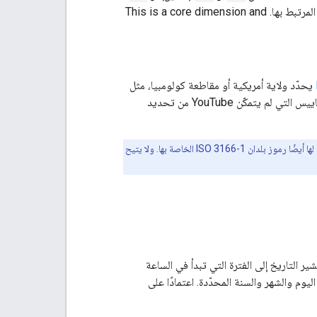
This is a core dimension and
يحدّد ولاية أمريكية أو مقاطعة كولومبيا، مثل
لإعداد تقارير عن المقاييس التي لم يتمكّن YouTube من تحديد
لا تتيح هذه السمة قيم ISO 3166-2 التي تحدّد المناطق النائية في الولايات المتحدة لأنّ هذه المناطق لها أيضًا رموز بلدان ISO 3166-1 الخاصة بها. ولا يتيح
 التاريخ إلى الفترة التي تبدأ في الساعة
الهادئ في اليوم والشهر والسنة المحدّدة. اعتمادًا على