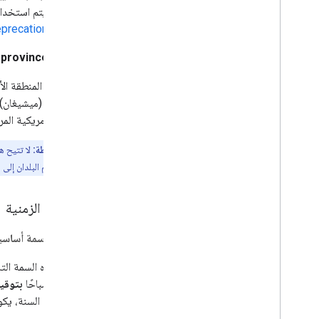
(فرنسا). يتم استخدام
precation Policy
province_code
الولاية أو المنطقة 
US-MI
(ميشيغان) 
الولاية الأمريكية المر
ملاحظة:
أيضًا تقسيم البلدان إلى 
الفترات الزمنية
التاريخ
(سمة أساسي
تحدّد هذه السمة الت
12:00 صباحًا
بتوقي
الوقت من السنة، يكون توقي