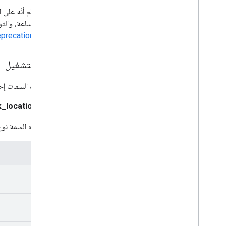
فترة 23 ساعة، والتواريخ التي يتم فيها تأخير الساعات إلى الخلف تمثّل فترة 25 ساعة.
precation Policy
مواقع التشغيل
تقدّم هذه السمات إ
k_location_type
تحدّد هذه السمة نوع
القيم
0
1