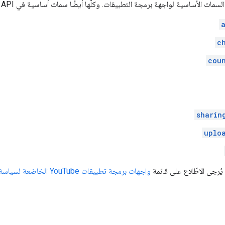
مات الأساسية لواجهة برمجة التطبيقات. وكلّها أيضًا سمات أساسية في YouTube Analytics API.
c
cou
sharin
uplo
يُرجى الاطّلاع على قائمة
واجهات برمجة تطبيقات YouTube الخاضعة لسياسة الإيقاف النهائي