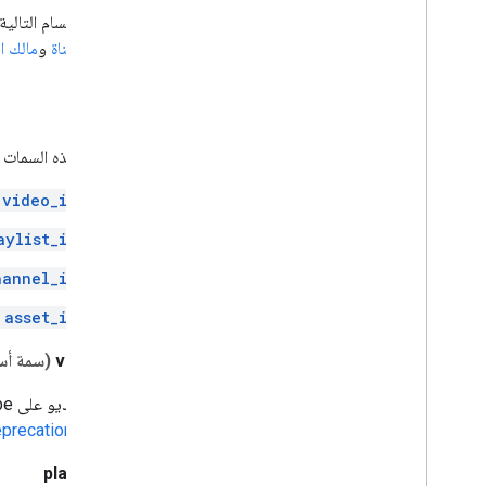
تقارير
القناة
و
مالك ا
الموارد
تتطابق هذه السمات مع 
video_id
aylist_id
hannel_id
asset_id
video_id
(سمة أس
معرّف فيديو على YouTube في YouTube Data API، هذه هي قيمة السمة
precation Policy
playlist_id