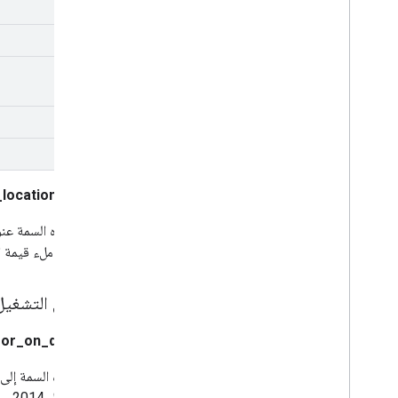
2
5
7
8
10
location_detail
أنّه لا يتم ملء قيمة
تفاصيل التشغيل
e_or_on_demand
تشير هذه السمة إلى 
من 1 أبريل 2014.