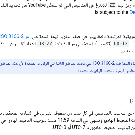
 رمز البلد
ZZ
للإبلاغ عن المقاييس التي لم يتمكّن YouTube من تحديد البلد المرتبط بها.
.
is subject to the
De
الأمريكية المرتبطة بالمقاييس في صف التقرير قيمة السمة هي
رمز ISO 3166-2
أو
US-TX
(تكساس). يُستخدَم رمز المقاطعة
US-ZZ
تبطة بها.
مناطق فرعية باستثناء الولايات المتحدة.
ة)
اريخ المرتبط بالمقاييس في كل صف من صفوف التقرير. في التقارير المجمّعة، يشير
ت المحيط الهادئ
وتنتهي في الساعة 11:59 مساءً بتوقيت المحيط 
ت المحيط الهادئ إما UTC-7 أو UTC-8.