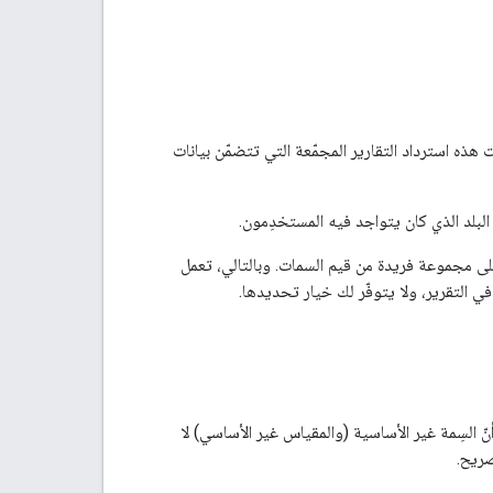
هذه استرداد التقارير المجمّعة التي تتضمّن بيانات
لبلد الذي كان يتواجد فيه المستخدِمون.
لى مجموعة فريدة من قيم السمات. وبالتالي، تعمل
التقرير، ولا يتوفّر لك خيار تحديدها.
لى YouTube Reporting API، إلا أنّ السِمة غير الأساسية (والمقياس غير الأساسي) لا
صريح.