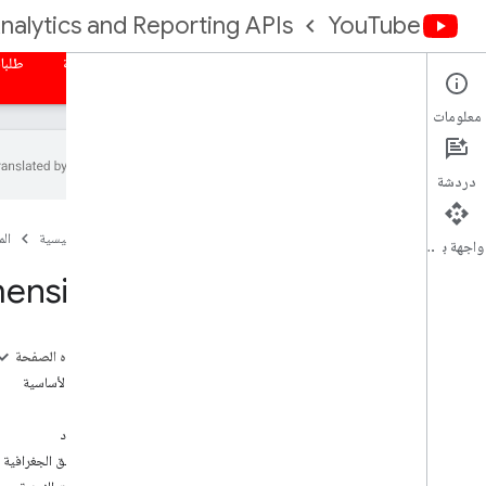
nalytics and Reporting APIs
YouTube
الصفحة الرئيسية
نظرة عامة
التفويض
التقارير المجمّعة
طلبا
معلومات
دردشة
واجهة برمجة التطبيقات لإعداد التقارير في
You
Tube
الصفحة الرئيسية
ال
واجهة برمجة التطبيقات
التقارير المتاحة
ensions
تقارير "البيانات المجمّعة" في "إحصاءات You
Tube"
على هذه الصفحة
الحصول على تقارير البيانات المجمّعة
السمات الأساسية
الأبعاد
الأبعاد
المقاييس
الموارد
تقارير القناة
المناطق الجغرافية
تقارير مالك المحتوى