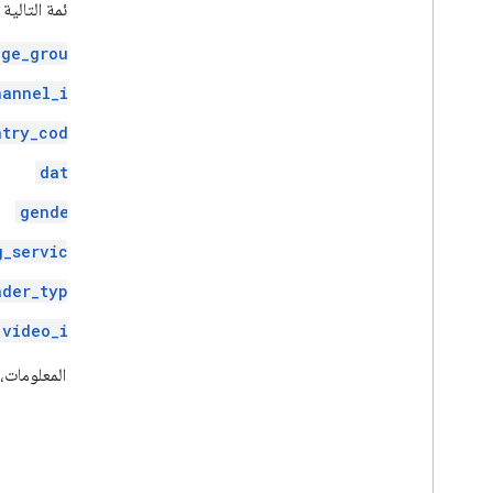
تحدّد القائمة التالية الس
سجلّ المراجعة
age_group
hannel_id
ntry_code
date
gender
g_service
ader_type
video_id
لمزيد من المعلومات، 
الأبعاد