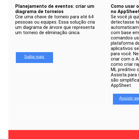
Planejamento de eventos: criar um
Como usar o 
diagrama de torneios
no AppShee
Crie uma chave de torneio para até 64
Se você já qu
pessoas ou equipes. Essa solução cria
detectasse t
um diagrama de árvore que representa
automaticame
um torneio de eliminação única.
com base em
comandos us
plataforma d
aplicativos s
para você. N
Saiba mais
criar com o 
como criar r
ML preditivo
Assista para
são simplific
AppSheet.
Assistir ag