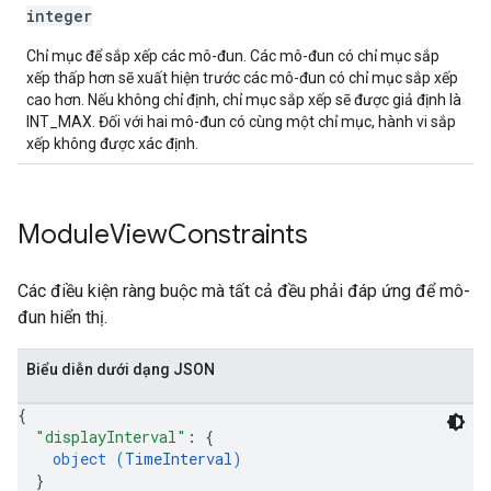
integer
Chỉ mục để sắp xếp các mô-đun. Các mô-đun có chỉ mục sắp
xếp thấp hơn sẽ xuất hiện trước các mô-đun có chỉ mục sắp xếp
cao hơn. Nếu không chỉ định, chỉ mục sắp xếp sẽ được giả định là
INT_MAX. Đối với hai mô-đun có cùng một chỉ mục, hành vi sắp
xếp không được xác định.
Module
View
Constraints
Các điều kiện ràng buộc mà tất cả đều phải đáp ứng để mô-
đun hiển thị.
Biểu diễn dưới dạng JSON
{
"displayInterval"
: 
{
object (
TimeInterval
)
}