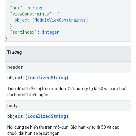
}
,
"uri"
: 
string
,
"viewConstraints"
: 
{
object (
ModuleViewConstraints
)
}
,
"sortIndex"
: 
integer
}
Trường
header
object (
LocalizedString
)
Tiêu đề sẽ hiển thị trên mô-đun. Giới hạn ký tự là 60 và các chuỗi
dài hơn sẽ bị cắt ngắn.
body
object (
LocalizedString
)
Nội dung sẽ hiển thị trên mô-đun. Giới hạn ký tự là 50 và các
chuỗi dài hơn sẽ bị cắt ngắn.