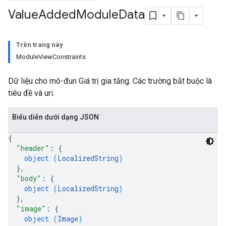
Value
Added
Module
Data
Trên trang này
ModuleViewConstraints
Dữ liệu cho mô-đun Giá trị gia tăng. Các trường bắt buộc là
tiêu đề và uri.
Biểu diễn dưới dạng JSON
{
"header"
: 
{
object (
LocalizedString
)
}
,
"body"
: 
{
object (
LocalizedString
)
}
,
"image"
: 
{
object (
Image
)