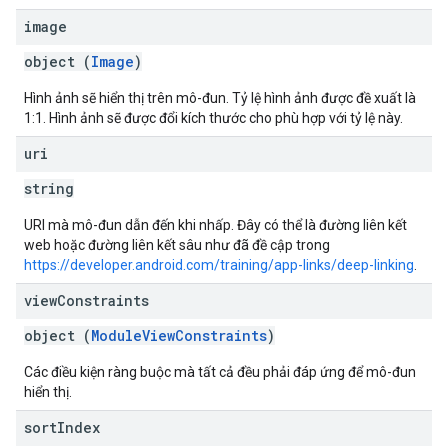
image
object (
Image
)
Hình ảnh sẽ hiển thị trên mô-đun. Tỷ lệ hình ảnh được đề xuất là
1:1. Hình ảnh sẽ được đổi kích thước cho phù hợp với tỷ lệ này.
uri
string
URI mà mô-đun dẫn đến khi nhấp. Đây có thể là đường liên kết
web hoặc đường liên kết sâu như đã đề cập trong
https://developer.android.com/training/app-links/deep-linking
.
view
Constraints
object (
ModuleViewConstraints
)
Các điều kiện ràng buộc mà tất cả đều phải đáp ứng để mô-đun
hiển thị.
sort
Index