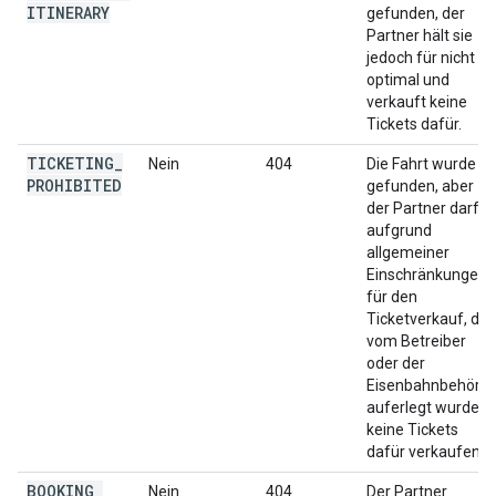
ITINERARY
gefunden, der
Partner hält sie
jedoch für nicht
optimal und
verkauft keine
Tickets dafür.
TICKETING
_
Nein
404
Die Fahrt wurde
PROHIBITED
gefunden, aber
der Partner darf
aufgrund
allgemeiner
Einschränkungen
für den
Ticketverkauf, die
vom Betreiber
oder der
Eisenbahnbehörd
auferlegt wurden,
keine Tickets
dafür verkaufen.
BOOKING
_
Nein
404
Der Partner