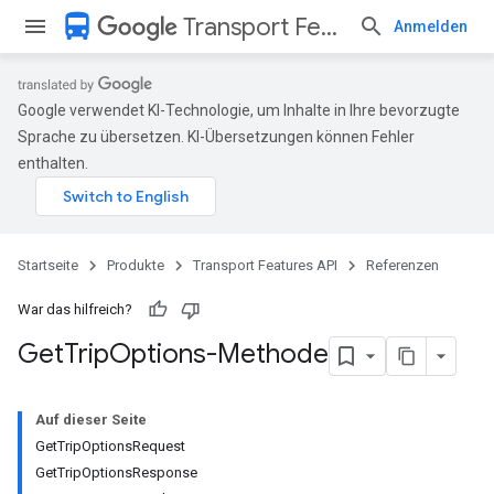
directions_bus
Transport Features API
Anmelden
Google verwendet KI-Technologie, um Inhalte in Ihre bevorzugte
Sprache zu übersetzen. KI-Übersetzungen können Fehler
enthalten.
Startseite
Produkte
Transport Features API
Referenzen
War das hilfreich?
Get
Trip
Options-Methode
Auf dieser Seite
GetTripOptionsRequest
GetTripOptionsResponse