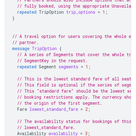
// fully booked, using the appropriate Unavailab
repeated
TripOption
trip_options
=
1
;
}
// A travel option for users covering the whole en
// partner.
message
TripOption
{
// A series of Segments that cover the whole tri
// SegmentKey in the request.
repeated
Segment
segments
=
1
;
// This is the lowest standard fare of all seats
// This field is optional if the series of segme
// This "standard fare" should be the lowest sea
// booking restrictions apply. The currency shou
// the origin of the first segment.
Fare
lowest_standard_fare
=
2
;
// The availability status for bookings of this 
// lowest_standard_fare.
Availability
availability
=
3
;