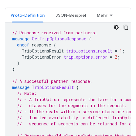
Proto-Definition
JSON-Beispiel
Mehr
// Response received from partners.
message
GetTripOptionsResponse
{
oneof
response
{
TripOptionsResult
trip_options_result
=
1
;
TripOptionsError
trip_options_error
=
2
;
}
}
// A successful partner response.
message
TripOptionsResult
{
// Note:
// - A TripOption represents the fare for a comb
//   classes for the segments in the request.
// - If the seats within a service class are sold
//   limited availability, a different TripOptio
//   sequence of segments can be returned for ea
// Partners should also include options that are