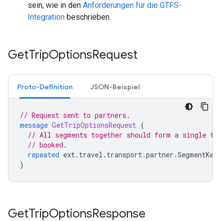
sein, wie in den
Anforderungen für die GTFS-
Integration
beschrieben.
Get
Trip
Options
Request
Proto-Definition
JSON-Beispiel
// Request sent to partners.
message
GetTripOptionsRequest
{
// All segments together should form a single tr
// booked.
repeated
ext.travel.transport.partner.SegmentKey
}
Get
Trip
Options
Response