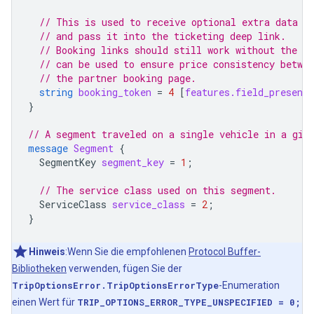
// This is used to receive optional extra data v
// and pass it into the ticketing deep link.
// Booking links should still work without the bo
// can be used to ensure price consistency betwe
// the partner booking page.
string
booking_token
=
4
[
features.field_presence
}
// A segment traveled on a single vehicle in a giv
message
Segment
{
SegmentKey
segment_key
=
1
;
// The service class used on this segment.
ServiceClass
service_class
=
2
;
}
Hinweis
:Wenn Sie die empfohlenen
Protocol Buffer-
Bibliotheken
verwenden, fügen Sie der
TripOptionsError.TripOptionsErrorType
-Enumeration
einen Wert für
TRIP_OPTIONS_ERROR_TYPE_UNSPECIFIED = 0;