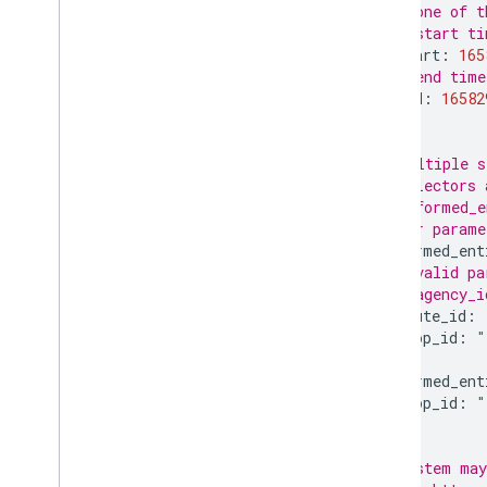
# one of t
# start ti
start
:
165
# end time
end
:
16582
}
# multiple s
# selectors 
# informed_e
# for parame
informed_ent
# valid pa
# agency_i
route_id
:
stop_id
:
"
}
informed_ent
stop_id
:
"
}
# system may