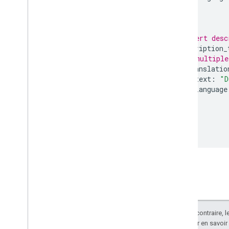
}
}
# alert desc
description_
# multiple
translatio
text
:
"D
language
}
}
}
}
Sauf indication contraire, 
Apache 2.0
. Pour en savoir