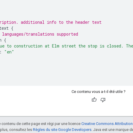
ription. additional info to the header text
text
{
 languages/translations supported
n
{
ue to construction at Elm street the stop is closed. Th
:
"en"
Ce contenu vous a-t-il été utile ?
le contenu de cette page est régi par une licence
Creative Commons Attribution
 plus, consultez les
Règles du site Google Developers
. Java est une marque dé