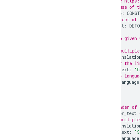
# see https:
# cause of t
cause
:
CONST
# effect of 
effect
:
DETO
# the given 
url
{
# multiple
translatio
# the li
text
:
"h
# langua
language
}
}
# header of 
header_text
# multiple
translatio
text
:
"S
language