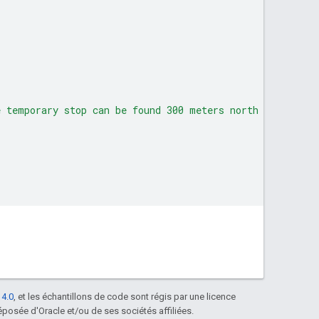
e temporary stop can be found 300 meters north at Oak st
 4.0
, et les échantillons de code sont régis par une licence
posée d'Oracle et/ou de ses sociétés affiliées.