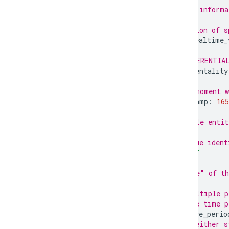
# header informa
header
{
# version of s
gtfs_realtime_
# DIFFERENTIAL
incrementality
# the moment w
timestamp
:
165
}
# multiple entit
entity
{
# unique ident
id
:
"0"
# "type" of th
alert
{
# multiple p
# the time p
active_perio
# either s