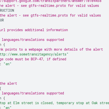
//support.google.com/transitpartners/answer/10104458
he alert - see gtfs-realtime.proto for valid values
RUCTION
the alert - see gtfs-realtime.proto for valid values
UR
url provides additional information
 languages/translations supported
n
{
nk points to a webpage with more details of the alert
ttp://www.sometransitagency/alerts"
ge code must be BCP-47, if defined
:
"en"
the alert
{
 languages/translations supported
n
{
top at Elm street is closed, temporary stop at Oak stre
:
"en"