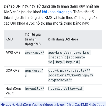
Để tạo URI này, hãy sử dụng giá trị nhận dạng duy nhất mà
KMS chỉ định cho khoá
khi khoá được tạo
. Thêm tiền tố
thích hợp dành riêng cho KMS và tuân theo định dạng của
các URI khoá được hỗ trợ như mô tả trong bảng này:
Tiền tố giá
KMS
trị nhận
Định dạng URI khoá
dạng KMS
aws-kms:
/
/
aws-kms:
/
/
arn:aws:kms:
AWS KMS
[region]:[account-
id]:key
/
[key-id]
gcp-kms:
/
gcp-kms:
/
/
projects
/
*
/
GCP KMS
/
locations
/
*
/
key
Rings
/
*
/
crypto
Keys
/
*
hcvault:
/
/
hcvault:
/
/
[key-id]
HashiCorp
Vault
Lưu ý:
HashiCorp Vault chỉ được
tink-go
hỗ trợ. Các KMS khác được