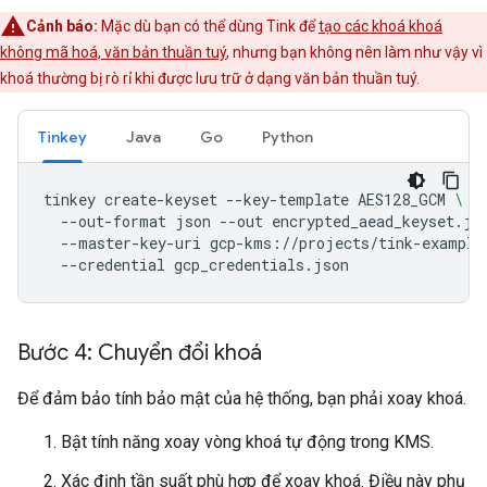
Cảnh báo:
Mặc dù bạn có thể dùng Tink để
tạo các khoá khoá
không mã hoá, văn bản thuần tuý
, nhưng bạn không nên làm như vậy vì
khoá thường bị rò rỉ khi được lưu trữ ở dạng văn bản thuần tuý.
Tinkey
Java
Go
Python
tinkey
create-keyset
--key-template
AES128_GCM
\
--out-format
json
--out
encrypted_aead_keyset.js
--master-key-uri
gcp-kms://projects/tink-example
--credential
Bước 4: Chuyển đổi khoá
Để đảm bảo tính bảo mật của hệ thống, bạn phải xoay khoá.
Bật tính năng xoay vòng khoá tự động trong KMS.
Xác định tần suất phù hợp để xoay khoá. Điều này phụ