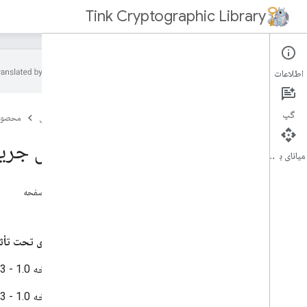
Tink Cryptographic Library
اطلاعات
تینک خانه
گپ
صفحه اصلی
محصول
تینک چیست؟
پخش جریانی 
شروع شدن
میانای برنامه‌سازی کاربردی
نمای کلی
مراحل
در این صفحه
شرح
با استفاده از Tink
یک بدوی را انتخاب کنید
نسخه های تحت تأثی
کلیدها را مدیریت کنید
Tink نسخه 1.0 - 1.3.x در جاوا
عیب یابی
Tink نسخه 1.0 - 1.3.x در اندروید
مشکلات شناخته شده