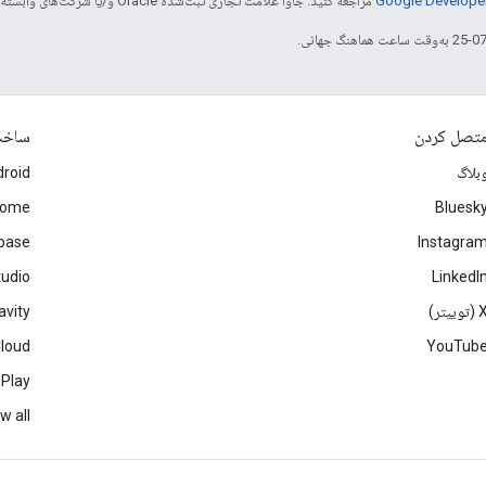
مراجعه کنید. جاوا علامت تجاری ثبت‌شده Oracle و/یا شرکت‌های وابسته به آن است.
تصل کردن
ساخ
بلاگ
roid
rome
Bluesk
ebase
Instagra
tudio
LinkedI
(توییتر)
avity
Cloud
YouTub
 Play
w all