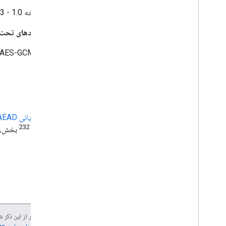
سوالات متداول
Tink نسخه 1.0 - 1.3.x در Golang
انواع کلیدهای تحت 
مشارکت در Tink
نحوه مشارکت در Tink
AES-GCM-HKDF
نقشه راه تینک
مرجع
شرح
واژه نامه
یادداشت های انتشار
اجرای
جریانی AEAD
بدوی ها
232
از بیش از
بخش، ش
طرح قلع
جز در مواردی که غیر از این ذک