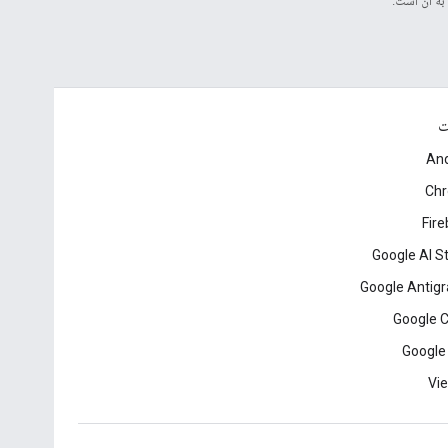
ت
And
Ch
Fir
Google AI S
Google Antigr
Google 
Google
Vie