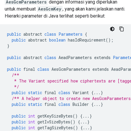
AesGcmParameters
dengan informasi yang diperlukan
untuk membuat
AesGcmKey
, yang akan kami jelaskan nanti.
Hierarki parameter di Java terlihat seperti berikut:
public
abstract
class
Parameters
{
public
abstract
boolean
hasIdRequirement
();
}
public
abstract
class
AeadParameters
extends
Paramet
public
final
class
AesGcmParameters
extends
AeadPara
/**
   * The Variant specified how ciphertexts are [tagg
   */
public
static
final
class
Variant
{
...
}
/** A helper object to create new AesGcmParameters
public
static
final
class
Builder
{
...
}
public
int
getKeySizeBytes
()
{
...
}
public
int
getIvSizeBytes
()
{
...
}
public
int
getTagSizeBytes
()
{
...
}