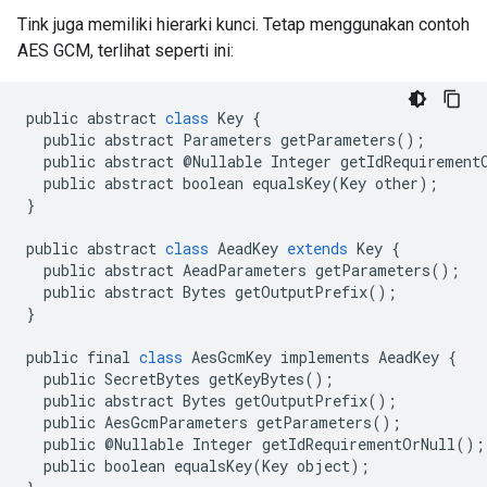
Tink juga memiliki hierarki kunci. Tetap menggunakan contoh
AES GCM, terlihat seperti ini:
public
abstract
class
Key
{
public
abstract
Parameters
getParameters
();
public
abstract
@
Nullable
Integer
getIdRequirement
public
abstract
boolean
equalsKey
(
Key
other
);
}
public
abstract
class
AeadKey
extends
Key
{
public
abstract
AeadParameters
getParameters
();
public
abstract
Bytes
getOutputPrefix
();
}
public
final
class
AesGcmKey
implements
AeadKey
{
public
SecretBytes
getKeyBytes
();
public
abstract
Bytes
getOutputPrefix
();
public
AesGcmParameters
getParameters
();
public
@
Nullable
Integer
getIdRequirementOrNull
();
public
boolean
equalsKey
(
Key
object
);