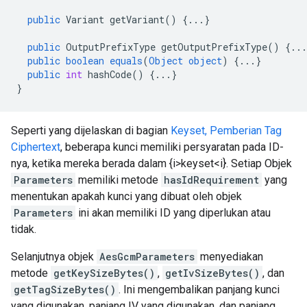
public
Variant
getVariant
()
{
...
}
public
OutputPrefixType
getOutputPrefixType
()
{
...
public
boolean
equals
(
Object
object
)
{
...
}
public
int
hashCode
()
{
...
}
}
Seperti yang dijelaskan di bagian
Keyset, Pemberian Tag
Ciphertext
, beberapa kunci memiliki persyaratan pada ID-
nya, ketika mereka berada dalam {i>keyset<i}. Setiap Objek
Parameters
memiliki metode
hasIdRequirement
yang
menentukan apakah kunci yang dibuat oleh objek
Parameters
ini akan memiliki ID yang diperlukan atau
tidak.
Selanjutnya objek
AesGcmParameters
menyediakan
metode
getKeySizeBytes()
,
getIvSizeBytes()
, dan
getTagSizeBytes()
. Ini mengembalikan panjang kunci
yang digunakan, panjang IV yang digunakan, dan panjang