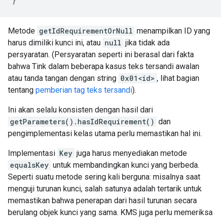
}
Metode
getIdRequirementOrNull
menampilkan ID yang
harus dimiliki kunci ini, atau
null
jika tidak ada
persyaratan. (Persyaratan seperti ini berasal dari fakta
bahwa Tink dalam beberapa kasus teks tersandi awalan
atau tanda tangan dengan string
0x01<id>
, lihat bagian
tentang
pemberian tag teks tersandi
).
Ini akan selalu konsisten dengan hasil dari
getParameters().hasIdRequirement()
dan
pengimplementasi kelas utama perlu memastikan hal ini.
Implementasi
Key
juga harus menyediakan metode
equalsKey
untuk membandingkan kunci yang berbeda.
Seperti suatu metode sering kali berguna: misalnya saat
menguji turunan kunci, salah satunya adalah tertarik untuk
memastikan bahwa penerapan dari hasil turunan secara
berulang objek kunci yang sama. KMS juga perlu memeriksa