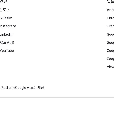
연결
빌
블로그
And
Bluesky
Chr
Instagram
Fire
LinkedIn
Goog
X(트위터)
Goog
YouTube
Goog
Goog
View
 Platform
Google AI
모든 제품