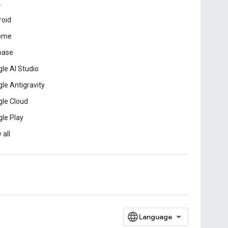
드
roid
ome
base
le AI Studio
le Antigravity
le Cloud
le Play
 all