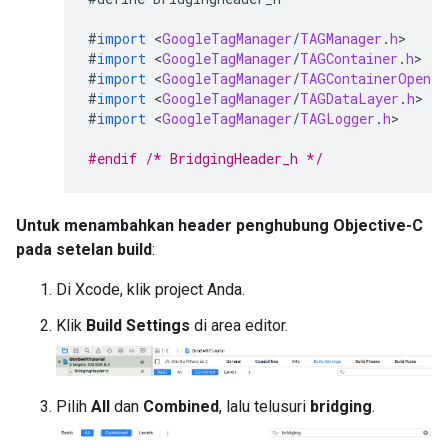
#
import
<
GoogleTagManager
/
TAGManager
.
h
#
import
<
GoogleTagManager
/
TAGContainer
.
h
#
import
<
GoogleTagManager
/
TAGContainerOpener
#
import
<
GoogleTagManager
/
TAGDataLayer
.
h
#
import
<
GoogleTagManager
/
TAGLogger
.
h
>

#endif
/* BridgingHeader_h */
Untuk menambahkan header penghubung Objective-C
pada setelan build
:
Di Xcode, klik project Anda.
Klik
Build Settings
di area editor.
Pilih
All
dan
Combined
, lalu telusuri
bridging
.