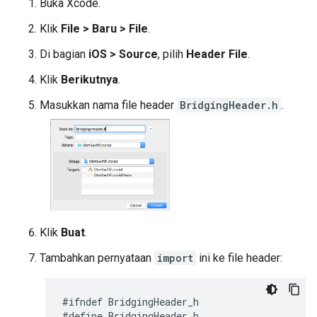
Buka Xcode.
Klik
File > Baru > File
.
Di bagian
iOS > Source
, pilih
Header File
.
Klik
Berikutnya
.
Masukkan nama file header
BridgingHeader.h
.
Klik
Buat
.
Tambahkan pernyataan
import
ini ke file header:
#
ifndef
BridgingHeader_h
#
define
BridgingHeader_h