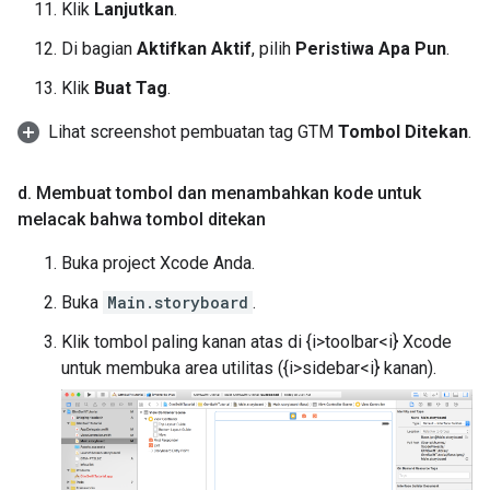
Klik
Lanjutkan
.
Di bagian
Aktifkan Aktif
, pilih
Peristiwa Apa Pun
.
Klik
Buat Tag
.
Lihat screenshot pembuatan tag GTM
Tombol Ditekan
.
d
.
Membuat tombol dan menambahkan kode untuk
melacak bahwa tombol ditekan
Buka project Xcode Anda.
Buka
Main.storyboard
.
Klik tombol paling kanan atas di {i>toolbar<i} Xcode
untuk membuka area utilitas ({i>sidebar<i} kanan).