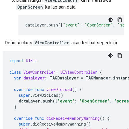
Dalam fungsi
viewDidLoad()
, kirim Peristiwa
OpenScreen
ke lapisan data:
dataLayer
.
push
([
"event"
:
"OpenScreen"
,
"scr
Definisi class
ViewController
akan terlihat seperti ini:
import
UIKit
class
ViewController
:
UIViewController
{
var
dataLayer
:
TAGDataLayer
=
TAGManager
.
instan
override
func
viewDidLoad
()
{
super
.
viewDidLoad
()
dataLayer
.
push
([
"event"
:
"OpenScreen"
,
"scre
}
override
func
didReceiveMemoryWarning
()
{
super
.
didReceiveMemoryWarning
()