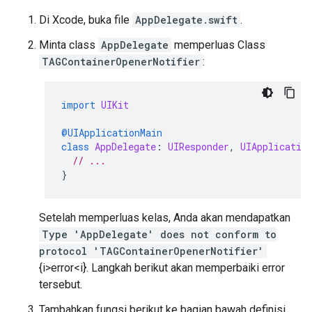
Di Xcode, buka file
AppDelegate.swift
.
Minta class
AppDelegate
memperluas Class
TAGContainerOpenerNotifier
:
import
UIKit
@UIApplicationMain
class
AppDelegate
:
UIResponder
,
UIApplicatio
// ...
}
Setelah memperluas kelas, Anda akan mendapatkan
Type 'AppDelegate' does not conform to
protocol 'TAGContainerOpenerNotifier'
{i>error<i}. Langkah berikut akan memperbaiki error
tersebut.
Tambahkan fungsi berikut ke bagian bawah definisi