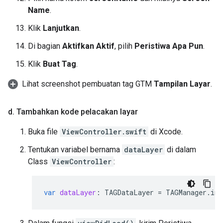
Name
.
Klik
Lanjutkan
.
Di bagian
Aktifkan Aktif
, pilih
Peristiwa Apa Pun
.
Klik
Buat Tag
.
Lihat screenshot pembuatan tag GTM
Tampilan Layar
.
d
.
Tambahkan kode pelacakan layar
Buka file
ViewController.swift
di Xcode.
Tentukan variabel bernama
dataLayer
di dalam
Class
ViewController
:
var
dataLayer
:
TAGDataLayer
=
TAGManager
.
ins