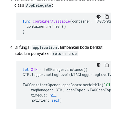
class
AppDelegate
:
func
containerAvailable
(
container
:
TAGContai
container
.
refresh
()
}
Di fungsi
application
, tambahkan kode berikut
sebelum pernyataan
return true
:
let
GTM
=
TAGManager
.
instance
()
GTM
.
logger
.
setLogLevel
(
kTAGLoggerLogLevelVe
TAGContainerOpener
.
openContainerWithId
(
"GTM-
tagManager
:
GTM
,
openType
:
kTAGOpenTypeP
timeout
:
nil
,
notifier
:
self
)