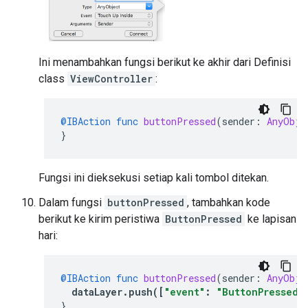
Ini menambahkan fungsi berikut ke akhir dari Definisi
class
ViewController
:
@IBAction
func
buttonPressed
(
sender
:
AnyObje
}
Fungsi ini dieksekusi setiap kali tombol ditekan.
Dalam fungsi
buttonPressed
, tambahkan kode
berikut ke kirim peristiwa
ButtonPressed
ke lapisan
hari:
@IBAction
func
buttonPressed
(
sender
:
AnyObje
dataLayer
.
push
([
"event"
:
"ButtonPressed"
}