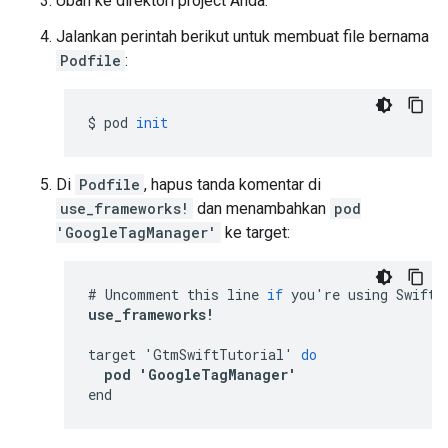
Ubah ke direktori project Anda.
Jalankan perintah berikut untuk membuat file bernama
Podfile
:
$
pod
init
Di
Podfile
, hapus tanda komentar di
use_frameworks!
dan menambahkan
pod
'GoogleTagManager'
ke target:
#
Uncomment
this
line
if
you
'
re
using
Swift
use_frameworks
!
target
'
GtmSwiftTutorial
'
do
pod
'
GoogleTagManager
'
end