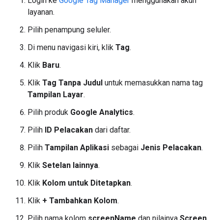
Login ke
Google Tag Manager
menggunakan akun
layanan.
Pilih penampung seluler.
Di menu navigasi kiri, klik
Tag
.
Klik
Baru
.
Klik
Tag Tanpa Judul
untuk memasukkan nama tag
Tampilan Layar
.
Pilih produk
Google Analytics
.
Pilih
ID Pelacakan
dari daftar.
Pilih
Tampilan Aplikasi
sebagai
Jenis Pelacakan
.
Klik
Setelan lainnya
.
Klik
Kolom untuk Ditetapkan
.
Klik
+ Tambahkan Kolom
.
Pilih nama kolom
screenName
dan nilainya
Screen