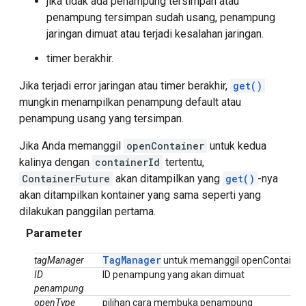
jika tidak ada penampung tersimpan atau
penampung tersimpan sudah usang, penampung
jaringan dimuat atau terjadi kesalahan jaringan.
timer berakhir.
Jika terjadi error jaringan atau timer berakhir,
get()
mungkin menampilkan penampung default atau
penampung usang yang tersimpan.
Jika Anda memanggil
openContainer
untuk kedua
kalinya dengan
containerId
tertentu,
ContainerFuture
akan ditampilkan yang
get()
-nya
akan ditampilkan kontainer yang sama seperti yang
dilakukan panggilan pertama.
Parameter
Tag
Manager
tagManager
untuk memanggil openContainer
ID
ID penampung yang akan dimuat
penampung
openType
pilihan cara membuka penampung