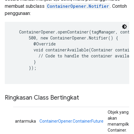
membuat subclass
ContainerOpener.Notifier
. Contoh
penggunaan:
   ContainerOpener.openContainer(tagManager, conta
       500, new ContainerOpener.Notifier() {

         @Override

         void containerAvailable(Container containe
           // Code to handle the container availabl
         }

       });

Ringkasan Class Bertingkat
Objek yang
akan
antarmuka
ContainerOpener.ContainerFuture
menampilkan
Container.