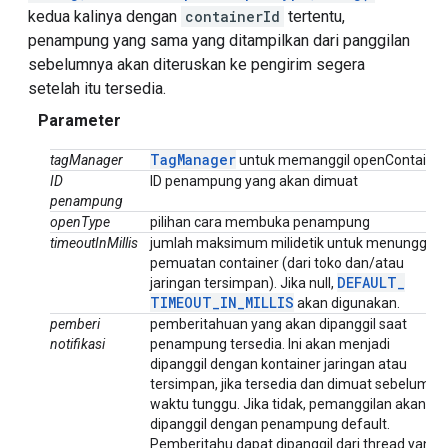
kedua kalinya dengan
containerId
tertentu,
penampung yang sama yang ditampilkan dari panggilan
sebelumnya akan diteruskan ke pengirim segera
setelah itu tersedia.
Parameter
Tag
Manager
tagManager
untuk memanggil openContainer
ID
ID penampung yang akan dimuat
penampung
openType
pilihan cara membuka penampung
timeoutInMillis
jumlah maksimum milidetik untuk menunggu
pemuatan container (dari toko dan/atau
DEFAULT
_
jaringan tersimpan). Jika null,
TIMEOUT
_
IN
_
MILLIS
akan digunakan.
pemberi
pemberitahuan yang akan dipanggil saat
notifikasi
penampung tersedia. Ini akan menjadi
dipanggil dengan kontainer jaringan atau
tersimpan, jika tersedia dan dimuat sebelum
waktu tunggu. Jika tidak, pemanggilan akan
dipanggil dengan penampung default.
Pemberitahu dapat dipanggil dari thread yang