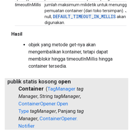
timeoutInMillis
jumlah maksimum milidetik untuk menunggu
pemuatan container (dari toko tersimpan). Jika
DEFAULT
_
TIMEOUT
_
IN
_
MILLIS
null,
akan
digunakan.
Hasil
objek yang metode get-nya akan
mengembalikan kontainer, tetapi dapat
memblokir hingga timeoutInMillis hingga
container tersedia.
publik statis kosong
open
Container
(
Tag
Manager
tag
Manager
,
String
tag
Manager
,
Container
Opener
.
Open
Type
tag
Manager
,
Panjang
tag
Manager
,
Container
Opener
.
Notifier