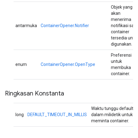
Objek yang
akan
menerima
antarmuka
ContainerOpener.Notifier
notifikasi saat
container
tersedia untu
digunakan.
Preferensi
untuk
enum
ContainerOpener.OpenType
membuka
container.
Ringkasan Konstanta
Waktu tunggu default
long
DEFAULT_TIMEOUT_IN_MILLIS
dalam milidetik untuk
meminta container.