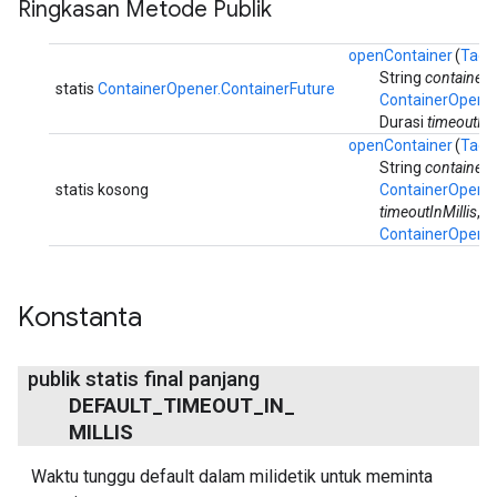
Ringkasan Metode Publik
openContainer
(
TagM
String
containerI
statis
ContainerOpener.ContainerFuture
ContainerOpene
Durasi
timeoutInM
openContainer
(
TagM
String
containerI
statis kosong
ContainerOpene
timeoutInMillis
,
ContainerOpener.
Konstanta
publik statis final panjang
DEFAULT
_
TIMEOUT
_
IN
_
MILLIS
Waktu tunggu default dalam milidetik untuk meminta