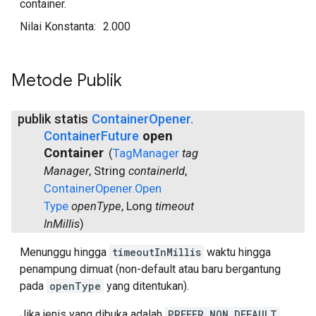
container.
Nilai Konstanta:
2.000
Metode Publik
publik statis
Container
Opener
.
Container
Future
open
Container
(
Tag
Manager
tag
Manager
,
String
container
Id
,
Container
Opener
.
Open
Type
open
Type
,
Long
timeout
In
Millis
)
Menunggu hingga
timeoutInMillis
waktu hingga
penampung dimuat (non-default atau baru bergantung
pada
openType
yang ditentukan).
Jika jenis yang dibuka adalah
PREFER_NON_DEFAULT
,