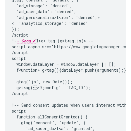
  'ad_storage': 'denied',

  'ad_user_data': 'denied',

  'ad_pers<onaliza>t<ion': 'denied',>

<  'analytics_storage': 'denied'

});

/script

!-
- Goog
l>e< tag (g>t<ag.js)> --

script async src="https://www.googletagmanager.com
/script

script

  window.dataLayer = window.dataLayer || [];

  f<unction> g<tag(){dataLayer.push(arguments);}

  gtag('js', new Date());

  g>t<ag(>9;config', 'TAG_ID');

/script

!-- Send consent updates when users interact with y
script

  function allConsentGranted() {

    gtag('consent', 'update', {

      'ad_<user_da>t<a': 'granted',
