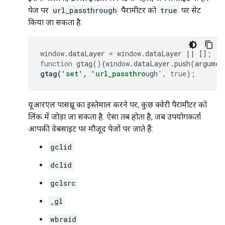
पेज पर
url_passthrough
पैरामीटर को
true
पर सेट
किया जा सकता है.
window
.
dataLayer
=
window
.
dataLayer
||
[];
function
gtag
(){
window
.
dataLayer
.
push
(
argumen
gtag
(
'set'
,
'url_passthro
u
gh'
,
true
);
यूआरएल पासथ्रू का इस्तेमाल करने पर, कुछ क्वेरी पैरामीटर को
लिंक में जोड़ा जा सकता है. ऐसा तब होता है, जब उपयोगकर्ता
आपकी वेबसाइट पर मौजूद पेजों पर जाते हैं:
gclid
dclid
gclsrc
_gl
wbraid