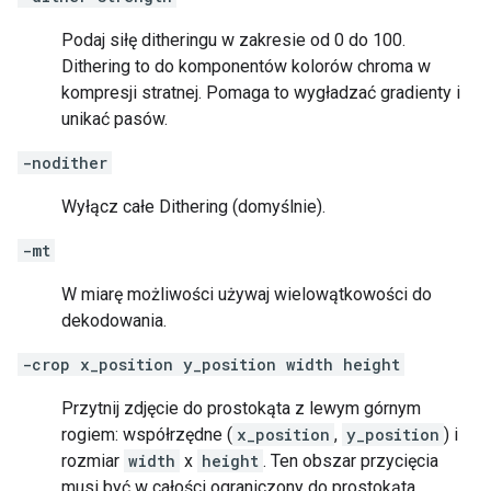
Podaj siłę ditheringu w zakresie od 0 do 100.
Dithering to do komponentów kolorów chroma w
kompresji stratnej. Pomaga to wygładzać gradienty i
unikać pasów.
-nodither
Wyłącz całe Dithering (domyślnie).
-mt
W miarę możliwości używaj wielowątkowości do
dekodowania.
-crop x_position y_position width height
Przytnij zdjęcie do prostokąta z lewym górnym
rogiem: współrzędne (
x_position
,
y_position
) i
rozmiar
width
x
height
. Ten obszar przycięcia
musi być w całości ograniczony do prostokąta