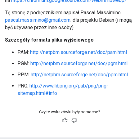
na
https://chromium.googlesource.com/webm/libwebp/
Tę stronę z podręcznikiem napisał Pascal Massimino
pascal.massimino@gmail.com
. dla projektu Debian (i mogą
być używane przez inne osoby).
Szczegóły formatu pliku wyjściowego
PAM:
http://netpbm.sourceforge.net/doc/pam.html
PGM:
http://netpbm.sourceforge.net/doc/pgm.html
PPM:
http://netpbm.sourceforge.net/doc/ppm.html
PNG:
http://www.libpng.org/pub/png/png-
sitemap.html#info
Czy te wskazówki były pomocne?