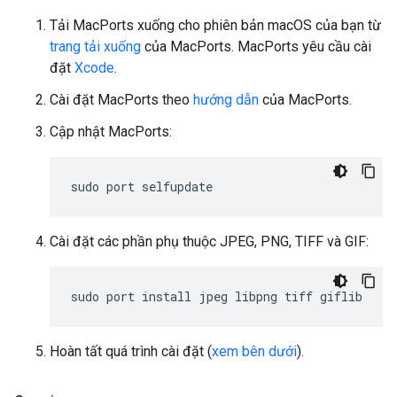
Tải MacPorts xuống cho phiên bản macOS của bạn từ
trang tải xuống
của MacPorts. MacPorts yêu cầu cài
đặt
Xcode
.
Cài đặt MacPorts theo
hướng dẫn
của MacPorts.
Cập nhật MacPorts:
sudo
port
Cài đặt các phần phụ thuộc JPEG, PNG, TIFF và GIF:
sudo
port
install
jpeg
libpng
tiff
Hoàn tất quá trình cài đặt (
xem bên dưới
).