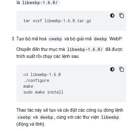
là
libwebp-1.6.0/
:
tar
xvzf
Tạo bộ mã hoá
cwebp
và bộ giải mã
dwebp
WebP:
Chuyển đến thư mục mà
libwebp-1.6.0/
đã được
trích xuất rồi chạy các lệnh sau:
cd
libwebp-1.6.0

./configure

make

sudo
make
Thao tác này sẽ tạo và cài đặt các công cụ dòng lệnh
cwebp
và
dwebp
, cùng với các thư viện
libwebp
(động và tĩnh).