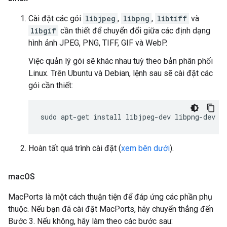
Cài đặt các gói
libjpeg
,
libpng
,
libtiff
và
libgif
cần thiết để chuyển đổi giữa các định dạng
hình ảnh JPEG, PNG, TIFF, GIF và WebP.
Việc quản lý gói sẽ khác nhau tuỳ theo bản phân phối
Linux. Trên Ubuntu và Debian, lệnh sau sẽ cài đặt các
gói cần thiết:
sudo
apt-get
install
libjpeg-dev
libpng-dev
l
Hoàn tất quá trình cài đặt (
xem bên dưới
).
mac
OS
MacPorts là một cách thuận tiện để đáp ứng các phần phụ
thuộc. Nếu bạn đã cài đặt MacPorts, hãy chuyển thẳng đến
Bước 3. Nếu không, hãy làm theo các bước sau: