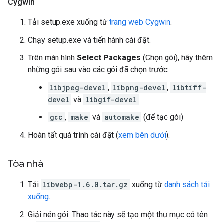
Cygwin
Tải setup.exe xuống từ
trang web Cygwin
.
Chạy setup.exe và tiến hành cài đặt.
Trên màn hình
Select Packages
(Chọn gói), hãy thêm
những gói sau vào các gói đã chọn trước:
libjpeg-devel
,
libpng-devel
,
libtiff-
devel
và
libgif-devel
gcc
,
make
và
automake
(để tạo gói)
Hoàn tất quá trình cài đặt (
xem bên dưới
).
Tòa nhà
Tải
libwebp-1.6.0.tar.gz
xuống từ
danh sách tải
xuống
.
Giải nén gói. Thao tác này sẽ tạo một thư mục có tên