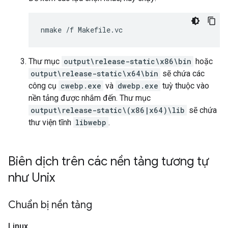
Thư mục
output\release-static\x86\bin
hoặc
output\release-static\x64\bin
sẽ chứa các
công cụ
cwebp.exe
và
dwebp.exe
tuỳ thuộc vào
nền tảng được nhắm đến. Thư mục
output\release-static\(x86|x64)\lib
sẽ chứa
thư viện tĩnh
libwebp
.
Biên dịch trên các nền tảng tương tự
như Unix
Chuẩn bị nền tảng
Linux