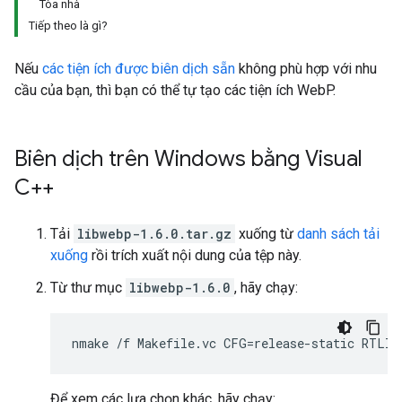
Tòa nhà
Tiếp theo là gì?
Nếu
các tiện ích được biên dịch sẵn
không phù hợp với nhu
cầu của bạn, thì bạn có thể tự tạo các tiện ích WebP.
Biên dịch trên Windows bằng Visual
C++
Tải
libwebp-1.6.0.tar.gz
xuống từ
danh sách tải
xuống
rồi trích xuất nội dung của tệp này.
Từ thư mục
libwebp-1.6.0
, hãy chạy:
Để xem các lựa chọn khác, hãy chạy: