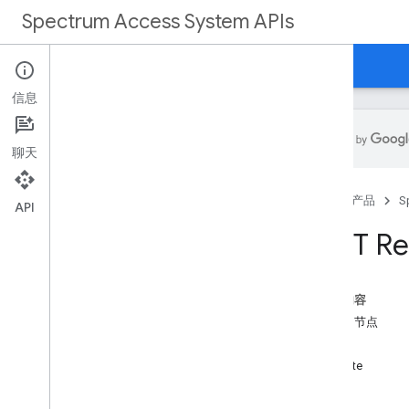
Spectrum Access System APIs
首页
指南
参考
支持
信息
聊天
概览
首页
产品
S
API
REST 参考文档
REST Re
概览
REST 资源
本页内容
打交道
资源：节点
客户部署
方法
customers
.
deploys
.
devices
create
客户设备
list
customers
.
nodes