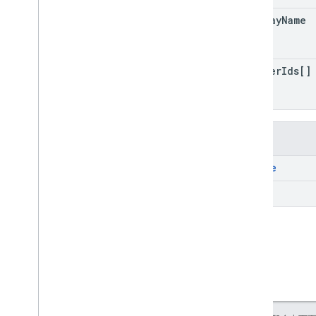
类型
List
Deployments
Response
display
Name
List
Devices
Response
List
Nodes
Response 类的构造函数
操作
sas
User
Ids[]
政策
RPC 参考文档
方法
create
list