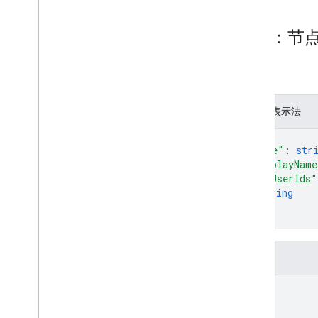
customers
.
nodes
.
deploys
customers
.
nodes
.
devices
资源：节
customers
.
nodes
.
nodes
deployment
部署
.
devices
节点。
安装程序
节点
JSON 表示法
节点
{
node
.
deploys
.
devices
"name"
: 
str
节点
.
devices
"displayName
节点
"sasUserIds"
node
.
nodes
.
deploys
string
]
node
.
nodes
.
devices
}
node
.
nodes
.
nodes
概览
字段
创建
list
name
政策