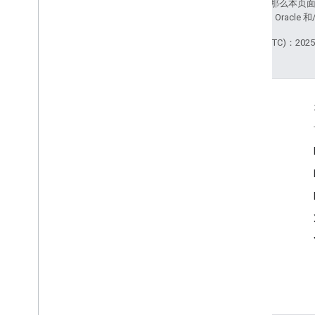
如未另行说明，那么本页
站政策
。Java 是 Orac
最后更新时间 (UTC)：2025-
互动
Google Developer Program
Google Developer Groups
Google Developer Experts
Accelerators
Google Cloud & NVIDIA