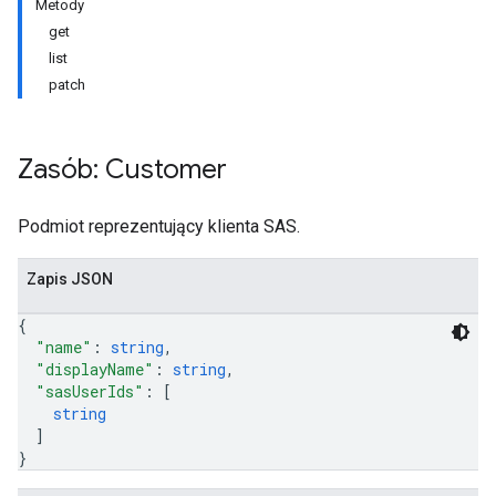
Metody
get
list
patch
Zasób: Customer
Podmiot reprezentujący klienta SAS.
Zapis JSON
{
"name"
: 
string
,
"displayName"
: 
string
,
"sasUserIds"
: 
[
string
]
}