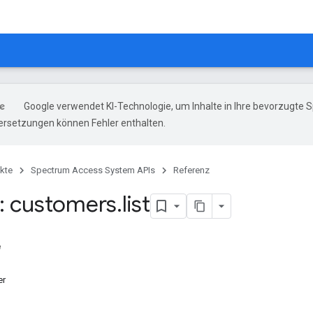
Google verwendet KI-Technologie, um Inhalte in Ihre bevorzugte 
ersetzungen können Fehler enthalten.
kte
Spectrum Access System APIs
Referenz
: customers
.
list
e
er