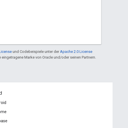
License
und Codebeispiele unter der
Apache 2.0 License
ine eingetragene Marke von Oracle und/oder seinen Partnern.
d
roid
ome
base