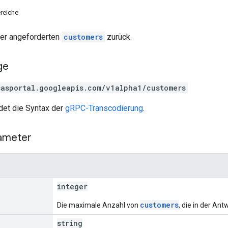
reiche
der angeforderten
customers
zurück.
ge
sasportal.googleapis.com/v1alpha1/customers
et die Syntax der
gRPC-Transcodierung
.
ameter
integer
customers
Die maximale Anzahl von
, die in der An
string