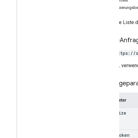
Antworttext
Kunden
.
Bereitstellungen
Autorisierungsbe
kunden
.
bereitstellungen
.
geräte
Kunden
.
Geräte
Gibt eine Liste 
kunden
.
knoten
Kunden
.
Knoten
.
Bereitstellungen
Kunden
.
Knoten
.
Geräte
HTTP-Anfra
Kunden
.
Knoten
.
Knoten
GET https://
deployments
Bereitstellungen
.
Geräte
Die URL verwend
Installationsprogramm
Knoten
Abfragepar
Knoten
Knoten
.
Bereitstellungen
.
Geräte
Knoten
.
Geräte
Parameter
Knoten
page
Size
Knoten
.
Knoten
.
Bereitstellungen
Knoten
.
Knoten
.
Geräte
Knoten
.
Knoten
.
Knoten
page
Token
Richtlinien