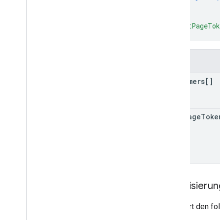
}
]
,
"nextPageTo
}
Felder
customers[]
next
Page
Toke
Autorisieru
Erfordert den f