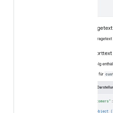
Typen
List
Deployments
Response
List
Devices
Response
List
Nodes
Response
Anfragetext
Vorgang
Richtlinie anwenden
Der Anfragetext 
RPC-Referenz
Antworttext
Bei Erfolg enthä
Antwort für
cus
JSON-Darstellu
{
"customers"
{
object (