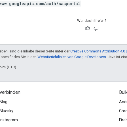
www.googleapis.com/auth/sasportal
War das hilfreich?
ben, sind die Inhalte dieser Seite unter der
Creative Commons Attribution 4.0 
tionen finden Sie in den
Websiterichtlinien von Google Developers
. Java ist e
7-25 (UTC).
Verbinden
Buil
Blog
And
Bluesky
Chr
Instagram
Fire