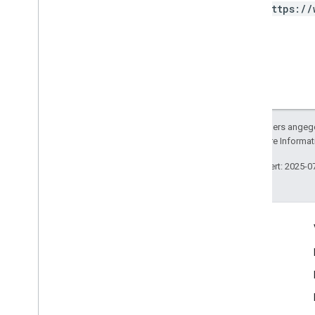
https://
Sofern nicht anders angege
lizenziert. Weitere Informa
Zuletzt aktualisiert: 2025-0
Engagieren
Google Developer Program
Google Developer Groups
Google Developer Experts