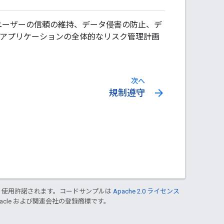
ユーザーの信頼の維持、データ侵害の防止、デ
 アプリケーションの全体的なリスク管理計画
次へ
arrow_forward
規制遵守
り使用許諾されます。コードサンプルは
Apache 2.0 ライセンス
Oracle および関連会社の登録商標です。