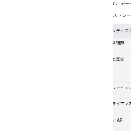
ることで、デー
データ ストレ
セキュリティ コ
アクセス制御
暗号化と認証
セキュリティ テ
コンプライアン
セキュア API