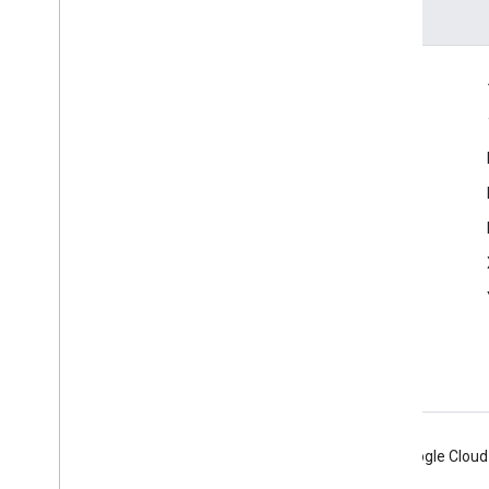
つながる
Google Developer Program
Google Developer Groups
Google Developer Experts
Accelerators
Google Cloud & NVIDIA
Android
Chrome
Firebase
Google Cloud