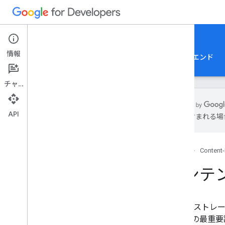
Content-Driven Web Apps
情報
概要
フロントエンド
ホスティング
バックエンド
チャット
API
誤りが含まれる場
概要
データ ストレージ オプション
ホーム
Content
パフォーマンスと最適化
取得
コンテ
検索
セキュリティ
規制遵守
データ ストレ
AI によるデータ分析情報
る場合の最重要