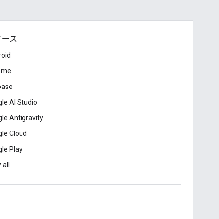
ソース
roid
ome
base
le AI Studio
le Antigravity
le Cloud
le Play
 all