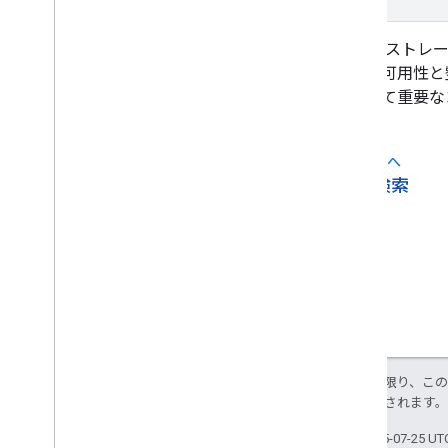
データ ストレ
ータの可用性と
において重要な
前へ
arrow_back
検索
特に記載のない限り、こ
により使用許諾されます
最終更新日 2025-07-25 U