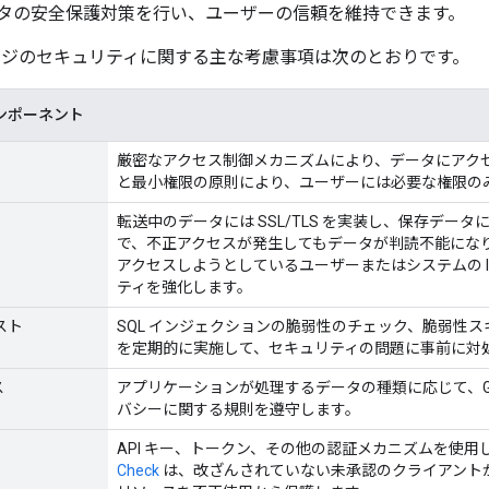
タの安全保護対策を行い、ユーザーの信頼を維持できます。
ージのセキュリティに関する主な考慮事項は次のとおりです。
ンポーネント
厳密なアクセス制御メカニズムにより、データにアクセ
と最小権限の原則により、ユーザーには必要な権限の
転送中のデータには SSL/TLS を実装し、保存データ
で、不正アクセスが発生してもデータが判読不能にな
アクセスしようとしているユーザーまたはシステムの 
ティを強化します。
スト
SQL インジェクションの脆弱性のチェック、脆弱性
を定期的に実施して、セキュリティの問題に事前に対
ス
アプリケーションが処理するデータの種類に応じて、GDPR
バシーに関する規則を遵守します。
API キー、トークン、その他の認証メカニズムを使用し
Check
は、改ざんされていない未承認のクライアントが