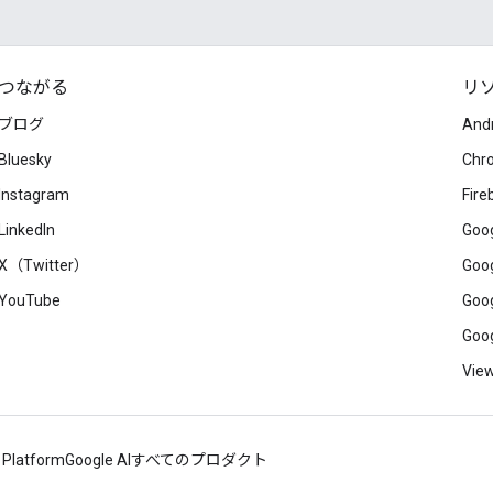
つながる
リ
ブログ
And
Bluesky
Chr
Instagram
Fire
LinkedIn
Goog
X（Twitter）
Goog
YouTube
Goog
Goog
View
 Platform
Google AI
すべてのプロダクト