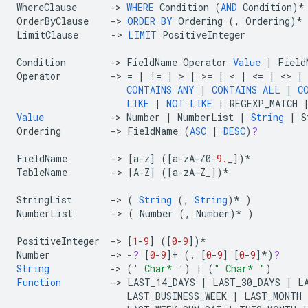
WhereClause
->
WHERE
Condition
(
AND
Condition
)
*
OrderByClause
->
ORDER
BY
Ordering
(,
Ordering
)
*
LimitClause
->
LIMIT
PositiveInteger
Condition
->
FieldName
Operator
Value
|
Field
Operator
->
=
|
!=
|
>
|
>=
|
<
|
<=
|
<>
|
CONTAINS
ANY
|
CONTAINS
ALL
|
C
LIKE
|
NOT
LIKE
|
REGEXP_MATCH
Value
->
Number
|
NumberList
|
String
|
S
Ordering
->
FieldName
(
ASC
|
DESC
)
?
FieldName
->
[
a
-
z
]
(
[
a
-
zA
-
Z0
-
9.
_
]
)
*
TableName
->
[
A
-
Z
]
(
[
a
-
zA
-
Z_
]
)
*
StringList
->
(
String
(,
String
)
*
)
NumberList
->
(
Number
(,
Number
)
*
)
PositiveInteger
->
[
1
-
9
]
(
[
0
-
9
]
)
*
Number
->
-
?
[
0
-
9
]+
(.
[
0
-
9
]
[
0
-
9
]*
)
?
String
->
(
' Char* '
)
|
(
" Char* "
)
Function
->
LAST_14_DAYS
|
LAST_30_DAYS
|
L
LAST_BUSINESS_WEEK
|
LAST_MONTH