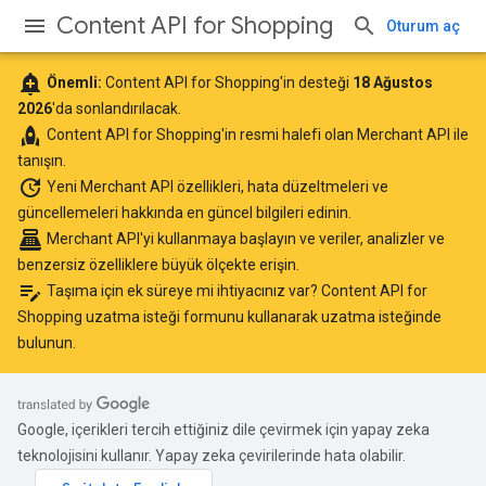
Content API for Shopping
Oturum aç
add_alert
Önemli:
Content API for Shopping'in desteği
18 Ağustos
2026
'da sonlandırılacak.
rocket
Content API for Shopping'in resmi halefi olan
Merchant API
ile
tanışın.
update
Yeni Merchant API özellikleri, hata düzeltmeleri ve
güncellemeleri hakkında
en güncel bilgileri edinin
.
point_of_sale
Merchant API'yi kullanmaya başlayın
ve veriler, analizler ve
benzersiz özelliklere büyük ölçekte erişin.
edit_note
Taşıma için ek süreye mi ihtiyacınız var?
Content API for
Shopping uzatma isteği formunu
kullanarak uzatma isteğinde
bulunun.
Google, içerikleri tercih ettiğiniz dile çevirmek için yapay zeka
teknolojisini kullanır. Yapay zeka çevirilerinde hata olabilir.