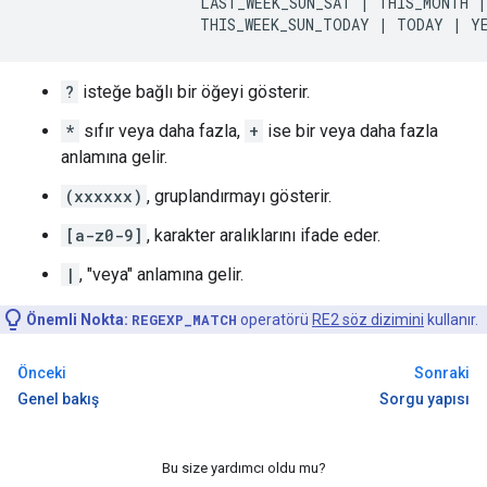
LAST_WEEK_SUN_SAT
|
THIS_MONTH
|
THIS_WEEK_SUN_TODAY
|
TODAY
|
Y
?
isteğe bağlı bir öğeyi gösterir.
*
sıfır veya daha fazla,
+
ise bir veya daha fazla
anlamına gelir.
(xxxxxx)
, gruplandırmayı gösterir.
[a-z0-9]
, karakter aralıklarını ifade eder.
|
, "veya" anlamına gelir.
Önemli Nokta:
REGEXP_MATCH
operatörü
RE2 söz dizimini
kullanır.
Önceki
Sonraki
Genel bakış
Sorgu yapısı
Bu size yardımcı oldu mu?