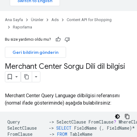
Ana Sayfa
Ürünler
Ads
Content API for Shopping
Raporlama
Bu size yardımcı oldu mu?
Geri bildirim gönderin
Merchant Center Sorgu Dili dil bilgisi
Merchant Center Query Language dilbilgisi referansını
(normal ifade gösteriminde) aşağıda bulabilirsiniz:
Query
->
SelectClause
FromClause
?
WhereCl
SelectClause
->
SELECT
FieldName
(,
FieldName
)
*
FromClause
->
FROM
TableName