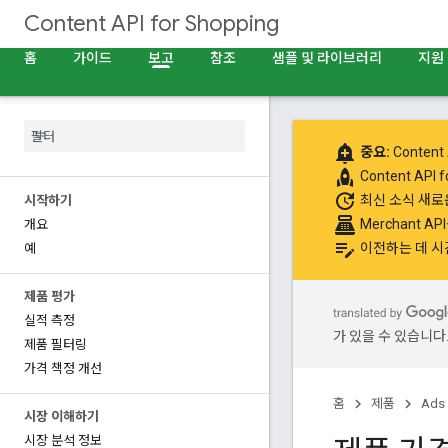
Content API for Shopping
홈
가이드
보고
참조
샘플 및 라이브러리
지원
add_alert
중요:
Content 
rocket
Content API
update
최신 소식
새로운
시작하기
point_of_sale
Merchant A
개요
edit_note
이전하는 데 시
예
제품 평가
실적 측정
가 있을 수 있습니다
제품 필터링
가격 책정 개선
홈
제품
Ads
시장 이해하기
시장 분석 정보