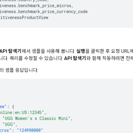
iveness
.
benchmark_price_micros
,
iveness
.
benchmark_price_currency_code
titivenessProductView
API 탐색기
에서 샘플을 사용해 봅니다.
실행
을 클릭한 후 요청 UR
니다. 쿼리를 수정할 수 있습니다.
API 탐색기
와 함께 작동하려면 전체
의 샘플 응답입니다.
ew"
:
{
online:en:US:12345"
,
"UGG Women's s Classic Mini"
,
"UGG"
,
cros"
:
"124990000"