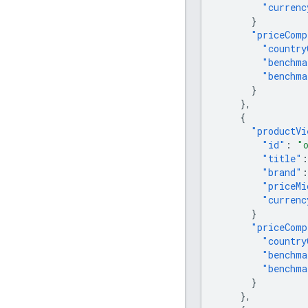
"currenc
}
"priceComp
"country
"benchma
"benchma
}
},
{
"productVi
"id"
:
"
"title"
:
"brand"
:
"priceMi
"currenc
}
"priceComp
"country
"benchma
"benchma
}
},