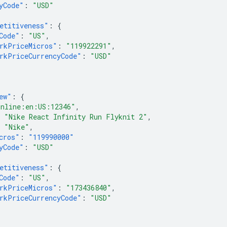
yCode"
:
"USD"
etitiveness"
:
{
Code"
:
"US"
,
rkPriceMicros"
:
"119922291"
,
rkPriceCurrencyCode"
:
"USD"
ew"
:
{
online:en:US:12346"
,
"Nike React Infinity Run Flyknit 2"
,
"Nike"
,
cros"
:
"119990000"
yCode"
:
"USD"
etitiveness"
:
{
Code"
:
"US"
,
rkPriceMicros"
:
"173436840"
,
rkPriceCurrencyCode"
:
"USD"