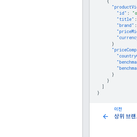
{
"productVi
"id"
:
"
"title"
:
"brand"
:
"priceMi
"currenc
}
"priceComp
"country
"benchma
"benchma
}
}
]
}
이전
arrow_back
상위 브랜