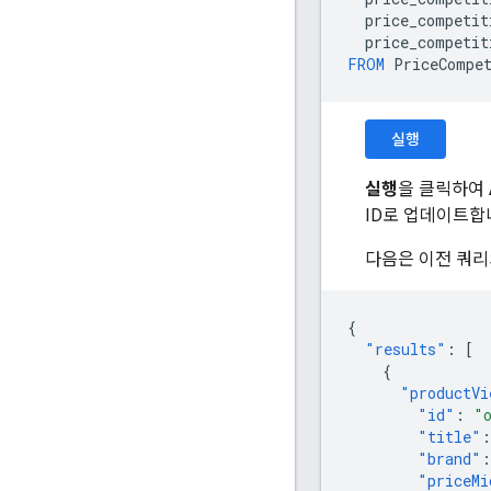
price_competit
price_competit
FROM
PriceCompe
실행
실행
을 클릭하여
ID로 업데이트합
다음은 이전 쿼리
{
"results"
:
[
{
"productVi
"id"
:
"
"title"
:
"brand"
:
"priceMi