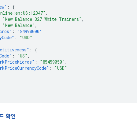
ew"
:
{
online:en:US:12347"
,
"New Balance 327 White Trainers"
,
"New Balance"
,
cros"
:
"84990000"
yCode"
:
"USD"
etitiveness"
:
{
Code"
:
"US"
,
rkPriceMicros"
:
"85459050"
,
rkPriceCurrencyCode"
:
"USD"
드 확인