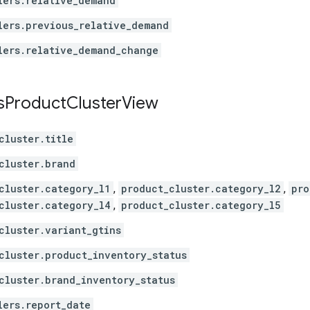
lers.relative_demand
lers.previous_relative_demand
lers.relative_demand_change
s
Product
Cluster
View
cluster.title
cluster.brand
cluster.category_l1
,
product_cluster.category_l2
,
pro
cluster.category_l4
,
product_cluster.category_l5
cluster.variant_gtins
cluster.product_inventory_status
cluster.brand_inventory_status
lers.report_date