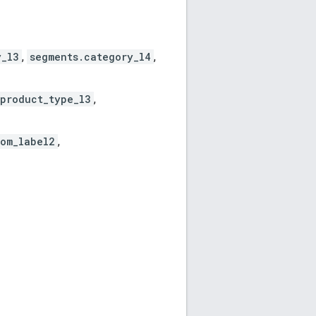
y_l3
,
segments.category_l4
,
.product_type_l3
,
tom_label2
,