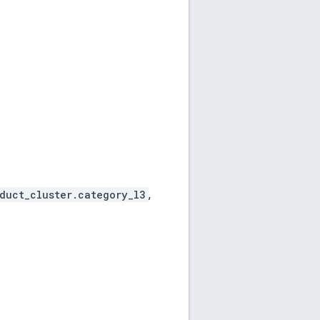
duct_cluster.category_l3
,