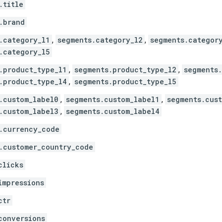
.title
.brand
.category_l1
,
segments.category_l2
,
segments.categor
.category_l5
.product_type_l1
,
segments.product_type_l2
,
segments
.product_type_l4
,
segments.product_type_l5
.custom_label0
,
segments.custom_label1
,
segments.cus
.custom_label3
,
segments.custom_label4
.currency_code
.customer_country_code
clicks
impressions
ctr
conversions