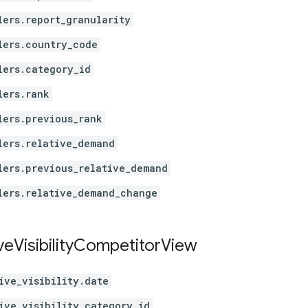
lers.report_granularity
lers.country_code
lers.category_id
lers.rank
lers.previous_rank
lers.relative_demand
lers.previous_relative_demand
lers.relative_demand_change
ve
Visibility
Competitor
View
ive_visibility.date
ive_visibility.category_id