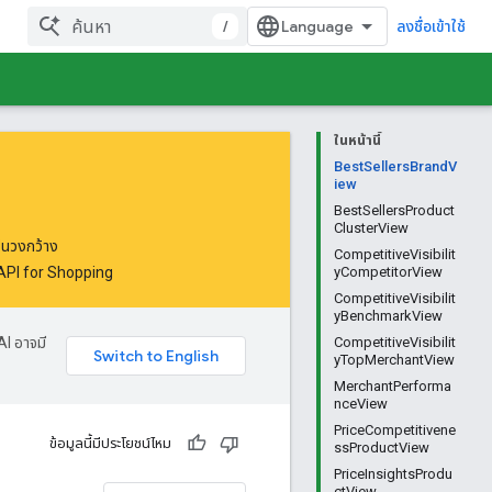
/
ลงชื่อเข้าใช้
ในหน้านี้
BestSellersBrandV
iew
BestSellersProduct
ClusterView
รในวงกว้าง
CompetitiveVisibilit
API for Shopping
yCompetitorView
CompetitiveVisibilit
yBenchmarkView
AI อาจมี
CompetitiveVisibilit
yTopMerchantView
MerchantPerforma
nceView
PriceCompetitivene
ข้อมูลนี้มีประโยชน์ไหม
ssProductView
PriceInsightsProdu
ctView