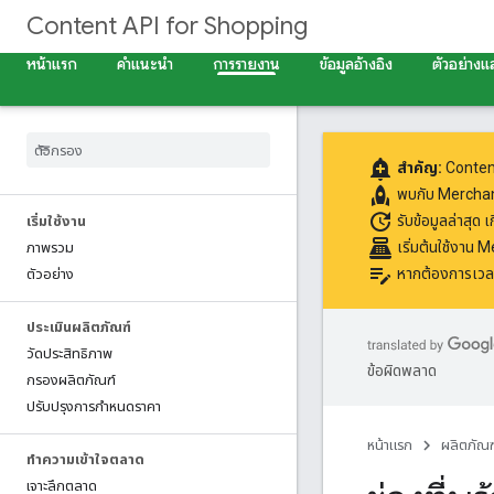
Content API for Shopping
หน้าแรก
คำแนะนำ
การรายงาน
ข้อมูลอ้างอิง
ตัวอย่างแ
add_alert
สำคัญ:
Content
rocket
พบกับ
Merchan
update
รับข้อมูลล่าสุด
เ
เริ่มใช้งาน
point_of_sale
เริ่มต้นใช้งาน
ภาพรวม
edit_note
หากต้องการเวลา
ตัวอย่าง
ประเมินผลิตภัณฑ์
วัดประสิทธิภาพ
ข้อผิดพลาด
กรองผลิตภัณฑ์
ปรับปรุงการกําหนดราคา
หน้าแรก
ผลิตภัณฑ
ทําความเข้าใจตลาด
เจาะลึกตลาด