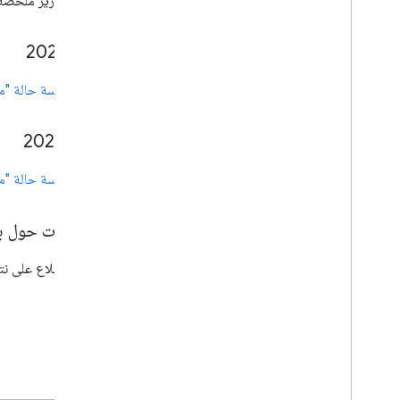
تتوفّر تقارير ملخّصة لدراسات الحالة لموس
تقرير 2021
تقرير دراسة حالة "موس
تقرير 2022
تقرير دراسة حالة "موس
إحصاءات حول برامج 019
يمكن الاطّلاع على نتائج برامج عامَي 2019 و20