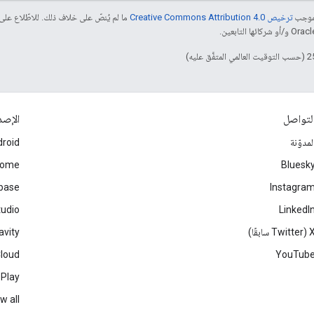
بموجب
ترخيص Creative Commons Attribution 4.0‏
ما لم يُنصّ على خلاف ذلك. للاطّلاع على
لتواصل
الإصد
لمدوّنة
roid
rome
Bluesk
ebase
Instagra
tudio
LinkedI
Twitter سابقًا)
avity
Cloud
YouTub
 Play
w all