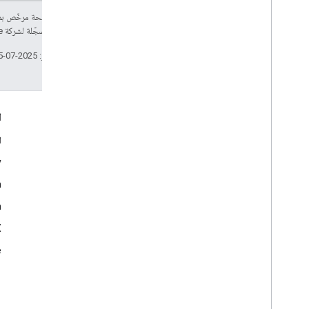
إنّ محتوى هذه الصفحة مرخّص 
هي علامة تجارية مسجّلة لشركة Oracle و/أو شركائها التابعين.
تاريخ التعديل الأخير: 2025-07-25 (حسب التوقيت العالمي المتفَّق عليه)
التفاعل
ا
Google Developer Program
ا
y
Google Developer Groups
m
Google Developer Experts
n
Accelerators
Google Cloud & NVIDIA
‫X ‏(
e