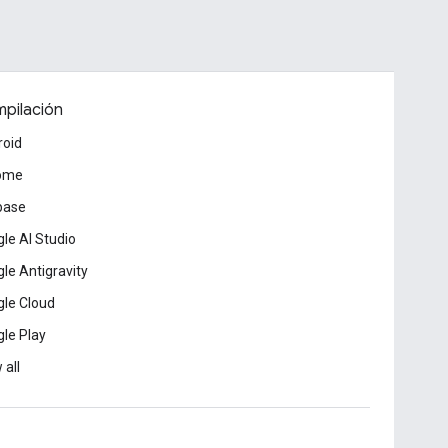
pilación
roid
ome
base
le AI Studio
le Antigravity
le Cloud
le Play
 all