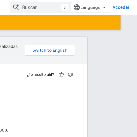
/
Acceder
realizadas
¿Te resultó útil?
ocs.