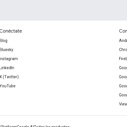
Conéctate
Com
Blog
And
Bluesky
Chr
Instagram
Fire
LinkedIn
Goog
X (Twitter)
Goog
YouTube
Goog
Goog
View