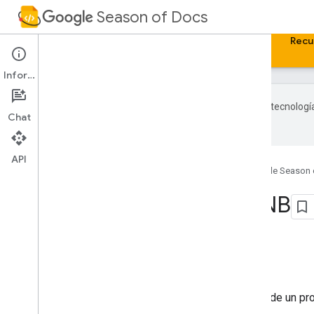
Season of Docs
Página principal
Participantes
Información
Recu
Información
Google utiliza tecnologí
Chat
con IA pueden contener errores.
API
Página principal
Productos
Google Season 
Proyecto de NRNB
En esta página
Resumen del proyecto
Project description
Esta página contiene los detalles de un p