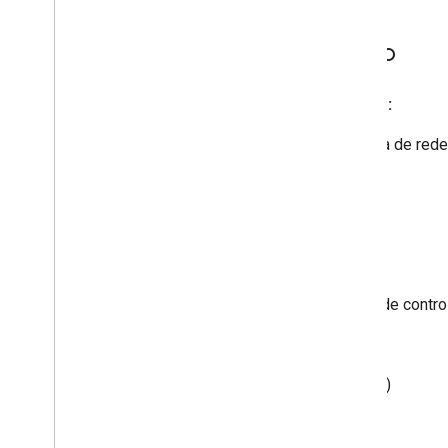
Resumen del proyecto
Organización de código abierto:
Recurso nacional de biología de red
Escritor técnico:
kozo2
Nombre del proyecto:
Reemplazo de instructivos de contr
Duración del proyecto:
Duración estándar (3 meses)