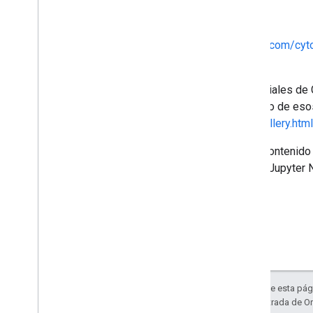
Project description
Los instructivos de
https://github.com/cyt
automatizados en Python ni R.
Escribiré el contenido de los tutoriales de
Notebook y R Markdown. El diseño de esos 
https://rmarkdown.rstudio.com/gallery.html
Para mantener la coherencia del contenido 
decir, automatizar la ejecución de Jupyte
Salvo que se indique lo contrario, el contenido de esta pág
de Google Developers
. Java es una marca registrada de Or