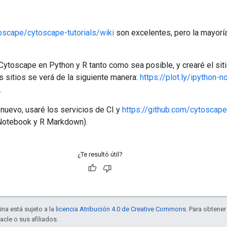
oscape/cytoscape-tutorials/wiki
son excelentes, pero la mayoría
 Cytoscape en Python y R tanto como sea posible, y crearé el siti
sitios se verá de la siguiente manera:
https://plot.ly/ipython-
.
nuevo, usaré los servicios de CI y
https://github.com/cytoscap
r Notebook y R Markdown).
¿Te resultó útil?
ina está sujeto a la
licencia Atribución 4.0 de Creative Commons
. Para obtene
acle o sus afiliados.