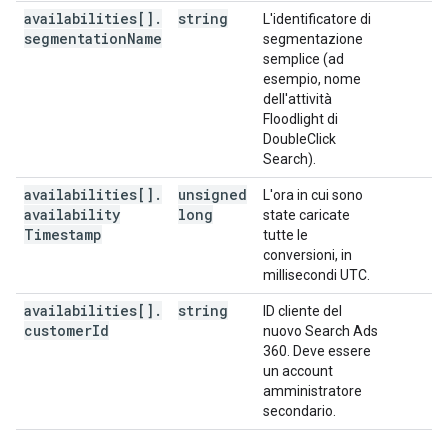
availabilities[]
.
string
L'identificatore di
segmentation
Name
segmentazione
semplice (ad
esempio, nome
dell'attività
Floodlight di
DoubleClick
Search).
availabilities[]
.
unsigned
L'ora in cui sono
availability
long
state caricate
Timestamp
tutte le
conversioni, in
millisecondi UTC.
availabilities[]
.
string
ID cliente del
customer
Id
nuovo Search Ads
360. Deve essere
un account
amministratore
secondario.