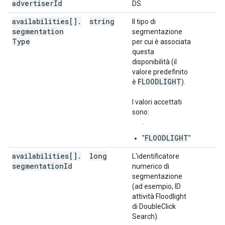
advertiser
Id
DS.
availabilities[]
.
string
Il tipo di
segmentation
segmentazione
Type
per cui è associata
questa
disponibilità (il
valore predefinito
FLOODLIGHT
è
).
I valori accettati
sono:
.
FLOODLIGHT
"
"
availabilities[]
.
long
L'identificatore
segmentation
Id
numerico di
segmentazione
(ad esempio, ID
attività Floodlight
di DoubleClick
Search).