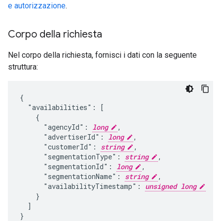
e autorizzazione
.
Corpo della richiesta
Nel corpo della richiesta, fornisci i dati con la seguente
struttura:
{

  "availabilities": [

    {

      "agencyId": 
long
,

      "advertiserId": 
long
,

      "customerId": 
string
,

      "segmentationType": 
string
,

      "segmentationId": 
long
,

      "segmentationName": 
string
,

      "availabilityTimestamp": 
unsigned long
    }

  ]

}