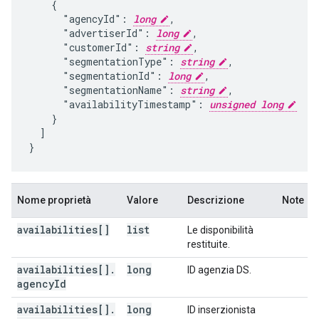
    {

      "agencyId": 
long
,

      "advertiserId": 
long
,

      "customerId": 
string
,

      "segmentationType": 
string
,

      "segmentationId": 
long
,

      "segmentationName": 
string
,

      "availabilityTimestamp": 
unsigned long
    }

  ]

}
Nome proprietà
Valore
Descrizione
Note
availabilities[]
list
Le disponibilità
restituite.
availabilities[]
.
long
ID agenzia DS.
agency
Id
availabilities[]
.
long
ID inserzionista