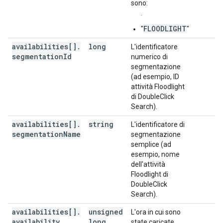
sono:
.
FLOODLIGHT
"
"
availabilities[]
.
long
L'identificatore
segmentation
Id
numerico di
segmentazione
(ad esempio, ID
attività Floodlight
di DoubleClick
Search).
availabilities[]
.
string
L'identificatore di
segmentation
Name
segmentazione
semplice (ad
esempio, nome
dell'attività
Floodlight di
DoubleClick
Search).
availabilities[]
.
unsigned
L'ora in cui sono
availability
long
state caricate