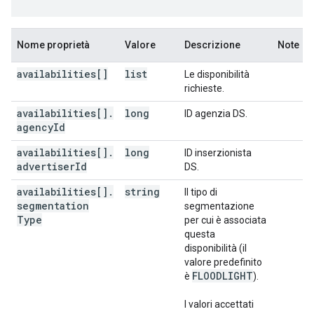
Nome proprietà
Valore
Descrizione
Note
availabilities[]
list
Le disponibilità
richieste.
availabilities[]
.
long
ID agenzia DS.
agency
Id
availabilities[]
.
long
ID inserzionista
advertiser
Id
DS.
availabilities[]
.
string
Il tipo di
segmentation
segmentazione
Type
per cui è associata
questa
disponibilità (il
valore predefinito
FLOODLIGHT
è
).
I valori accettati