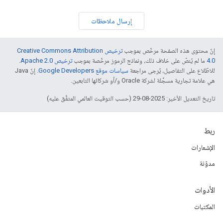
إرسال ملاحظات
إنّ محتوى هذه الصفحة مرخّص بموجب
ترخيص Creative Commons Attribution
4.0‏
ما لم يُنصّ على خلاف ذلك، ونماذج الرموز مرخّصة بموجب
ترخيص Apache 2.0‏
.
للاطّلاع على التفاصيل، يُرجى مراجعة
سياسات موقع Google Developers‏
. إنّ Java
هي علامة تجارية مسجَّلة لشركة Oracle و/أو شركائها التابعين.
تاريخ التعديل الأخير: 2025-08-29 (حسب التوقيت العالمي المتفَّق عليه)
ربط
الإشعارات
مدوّنة
الأدوات
المكتبات