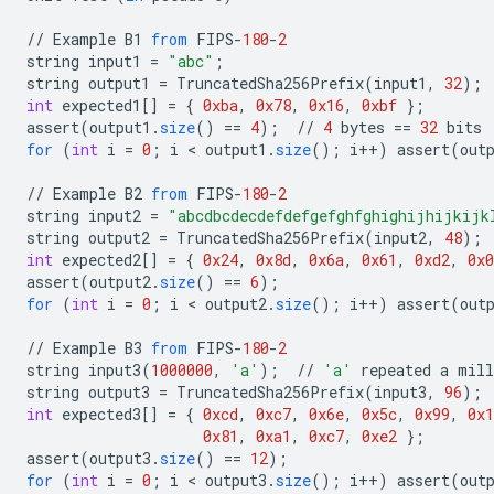
//
Example
B1
from
FIPS
-
180
-
2
string
input1
=
"abc"
;
string
output1
=
TruncatedSha256Prefix
(
input1
,
32
);
int
expected1
[]
=
{
0xba
,
0x78
,
0x16
,
0xbf
}
;
assert
(
output1
.
size
()
==
4
);
//
4
bytes
==
32
bits
for
(
int
i
=
0
;
i
<
output1
.
size
();
i
++
)
assert
(
out
//
Example
B2
from
FIPS
-
180
-
2
string
input2
=
"abcdbcdecdefdefgefghfghighijhijkijk
string
output2
=
TruncatedSha256Prefix
(
input2
,
48
);
int
expected2
[]
=
{
0x24
,
0x8d
,
0x6a
,
0x61
,
0xd2
,
0x0
assert
(
output2
.
size
()
==
6
);
for
(
int
i
=
0
;
i
<
output2
.
size
();
i
++
)
assert
(
out
//
Example
B3
from
FIPS
-
180
-
2
string
input3
(
1000000
,
'a'
);
//
'a'
repeated
a
mill
string
output3
=
TruncatedSha256Prefix
(
input3
,
96
);
int
expected3
[]
=
{
0xcd
,
0xc7
,
0x6e
,
0x5c
,
0x99
,
0x1
0x81
,
0xa1
,
0xc7
,
0xe2
}
;
assert
(
output3
.
size
()
==
12
);
for
(
int
i
=
0
;
i
<
output3
.
size
();
i
++
)
assert
(
out