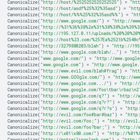
Canonicalize
(
"http://host/%2525252525252525"
)
=
"ht
Canonicalize
(
"http://host/asdf
%25%
32%35asd"
)
=
"htt
Canonicalize
(
"http://host/
%%%25%
32%35asd
%%
"
)
=
"ht
Canonicalize
(
"http://www.google.com/"
)
=
"http://www
Canonicalize
(
"http://
%31%
36
%38%
2e
%31%
38
%38%
2e
%39%
3
Canonicalize
(
"http://195.127.0.11/uploads/
%20%
20
%20
Canonicalize
(
"http://host%23.com/
%257E
a%2521b
%2540c
Canonicalize
(
"http://3279880203/blah"
)
=
"http://195
Canonicalize
(
"http://www.google.com/blah/.."
)
=
"htt
Canonicalize
(
"www.google.com/"
)
=
"http://www.google
Canonicalize
(
"www.google.com"
)
=
"http://www.google
Canonicalize
(
"http://www.evil.com/blah#frag"
)
=
"htt
Canonicalize
(
"http://www.GOOgle.com/"
)
=
"http://ww
Canonicalize
(
"http://www.google.com.../"
)
=
"http://
Canonicalize
(
"http://www.google.com/foo
\t
bar
\r
baz
\n
2
Canonicalize
(
"http://www.google.com/q?"
)
=
"http://
Canonicalize
(
"http://www.google.com/q?r?"
)
=
"http:
Canonicalize
(
"http://www.google.com/q?r?s"
)
=
"http
Canonicalize
(
"http://evil.com/foo#bar#baz"
)
=
"http
Canonicalize
(
"http://evil.com/foo;"
)
=
"http://evil
Canonicalize
(
"http://evil.com/foo?bar;"
)
=
"http://
Canonicalize
(
"http://
\x01\x80
.com/"
)
=
"http://
%01%
Canonicalize
(
"http://notrailingslash.com"
)
=
"http:/