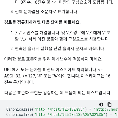
다. 8진수, 16진수 및 4개 미만의 구성요소가 포함됩니다.
전체 문자열을 소문자로 표기합니다.
경로를 정규화하려면 다음 단계를 따르세요.
'/../' 시퀀스를 해결합니다. 및 '/./' 경로에 '/./' 대체 '/' 포
함, '/../' 삭제 이전 경로와 함께 구성요소를 사용합니다.
연속된 슬래시 실행을 단일 슬래시 문자로 바꿉니다.
이러한 경로 표준화를 쿼리 매개변수에 적용하지 마세요.
URL에서 모든 문자를 퍼센트 이스케이프 처리합니다. <=
ASCII 32, >= 127, "#" 또는 "%"여야 합니다. 이스케이프는 16
진수 문자입니다.
다음은 표준화 구현을 검증하는 데 도움이 되는 테스트입니다.
Canonicalize
(
"http://host/
%25%
32%35"
)
=
"http://hos
Canonicalize
(
"http://host/
%25%
32
%35%
25
%32%
35"
)
=
"