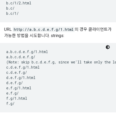
b.c/1/2.html

b.c/

b.c/1/
URL
http://a.b.c.d.e.f.g/1.html
의 경우 클라이언트가
가능한 방법을 시도합니다. strings:
a.b.c.d.e.f.g/1.html

a.b.c.d.e.f.g/

(Note: skip b.c.d.e.f.g, since we'll take only the la
c.d.e.f.g/1.html

c.d.e.f.g/

d.e.f.g/1.html

d.e.f.g/

e.f.g/1.html

e.f.g/

f.g/1.html

f.g/