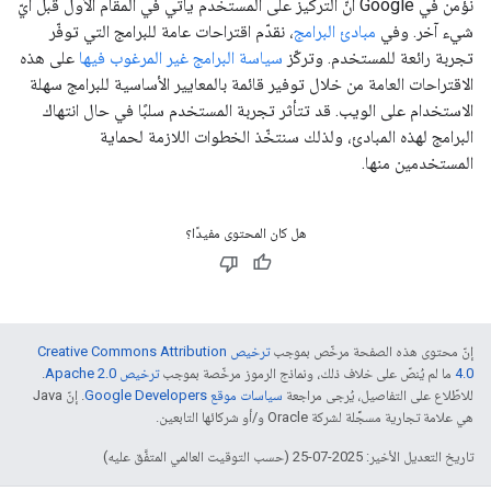
نؤمن في Google أنّ التركيز على المستخدم يأتي في المقام الأول قبل أيّ
شيء آخر. وفي
مبادئ البرامج
، نقدّم اقتراحات عامة للبرامج التي توفّر
تجربة رائعة للمستخدم. وتركّز
سياسة البرامج غير المرغوب فيها
على هذه
الاقتراحات العامة من خلال توفير قائمة بالمعايير الأساسية للبرامج سهلة
الاستخدام على الويب. قد تتأثر تجربة المستخدم سلبًا في حال انتهاك
البرامج لهذه المبادئ، ولذلك سنتخّذ الخطوات اللازمة لحماية
المستخدمين منها.
هل كان المحتوى مفيدًا؟
إنّ محتوى هذه الصفحة مرخّص بموجب
ترخيص Creative Commons Attribution
4.0‏
ما لم يُنصّ على خلاف ذلك، ونماذج الرموز مرخّصة بموجب
ترخيص Apache 2.0‏
.
للاطّلاع على التفاصيل، يُرجى مراجعة
سياسات موقع Google Developers‏
. إنّ Java
هي علامة تجارية مسجَّلة لشركة Oracle و/أو شركائها التابعين.
تاريخ التعديل الأخير: 2025-07-25 (حسب التوقيت العالمي المتفَّق عليه)