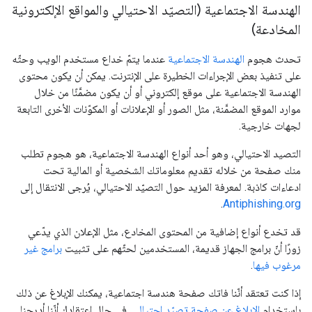
الهندسة الاجتماعية (التصيّد الاحتيالي والمواقع الإلكترونية
المخادعة)
تحدث هجوم
الهندسة الاجتماعية
عندما يتمّ خداع مستخدم الويب وحثّه
على تنفيذ بعض الإجراءات الخطيرة على الإنترنت. يمكن أن يكون محتوى
الهندسة الاجتماعية على موقع إلكتروني أو أن يكون مضمَّنًا من خلال
موارد الموقع المضمَّنة، مثل الصور أو الإعلانات أو المكوّنات الأخرى التابعة
لجهات خارجية.
التصيد الاحتيالي، وهو أحد أنواع الهندسة الاجتماعية، هو هجوم تطلب
منك صفحة من خلاله تقديم معلوماتك الشخصية أو المالية تحت
ادعاءات كاذبة. لمعرفة المزيد حول التصيّد الاحتيالي، يُرجى الانتقال إلى
.
Antiphishing.org
قد تخدع أنواع إضافية من المحتوى المخادع، مثل الإعلان الذي يدّعي
زورًا أنّ برامج الجهاز قديمة، المستخدمين لحثّهم على تثبيت
برامج غير
مرغوب فيها
.
إذا كنت تعتقد أنّنا فاتك صفحة هندسة اجتماعية، يمكنك الإبلاغ عن ذلك
باستخدام
الإبلاغ عن صفحة تصيّد احتيالي
. في حال اعتقادك أنّنا أدرجنا