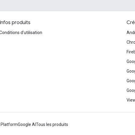
Infos produits
Cré
Conditions d'utilisation
And
Chr
Fire
Goog
Goog
Goog
Goog
View
 Platform
Google AI
Tous les produits