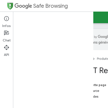
Safe Browsing
Accueil
Guides
Référence
Infos
Chat
traductions généré
API Safe Browsing (V5)
API Safe Browsing (V4)
API
Accueil
Produit
Ressources REST
hashtags complets
REST Re
Mises à jour des listes de menaces
threat
Lists
Aperçu
Sur cette page
list
Ressource
menaces
Méthodes
list
Types