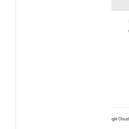
Connect
Blog Google sur la sécurité en ligne
Forum
Android
Chrome
Firebase
Google Cloud