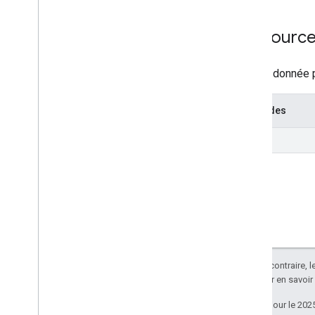
Infos client
Platform
Type
Ressourc
Threat
Entry
Threat
Entry
Type
Infos sur les menaces
Aucune donnée p
Threat
Match
Threat
Type
Méthodes
list
Sauf indication contraire, 
Apache 2.0
. Pour en savoir
Dernière mise à jour le 202