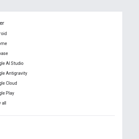
er
roid
ome
base
le AI Studio
le Antigravity
le Cloud
le Play
 all