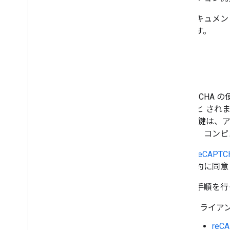
このドキュメント
用します。
概要
reCAPTCHA
トキーと され
「 秘密鍵は、ア
密鍵は、コンピ
まず、
reCAPT
利用規約に同意
以下の手順を行っ
クライア
reC