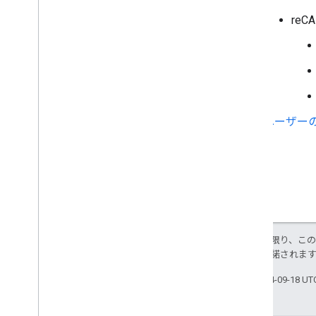
reC
ユーザー
特に記載のない限り、こ
ス
により使用許諾されま
最終更新日 2024-09-18 U