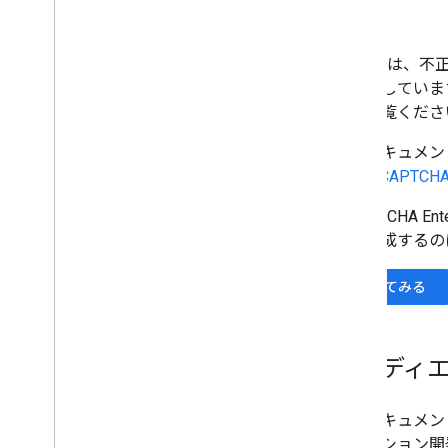
概要
Android
Google は、不
サーバー側の検証
を提供しています。r
お客様の回答を確認する
較
をご覧くださ
ドメイン名
/
パッケージ名の検証
このドキュメントでは
管理コンソール
は、
reCAPTCH
設定
Analytics
reCAPTCHA E
ーを作成するの
追加の設定
言語コード
使ってみる
オーディ
このドキュメン
リケーション開