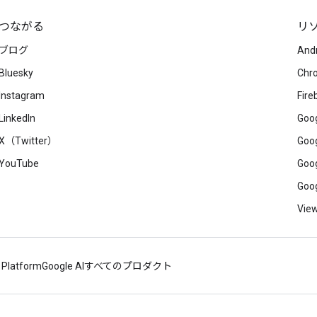
つながる
リ
ブログ
And
Bluesky
Chr
Instagram
Fire
LinkedIn
Goog
X（Twitter）
Goog
YouTube
Goog
Goog
View
 Platform
Google AI
すべてのプロダクト