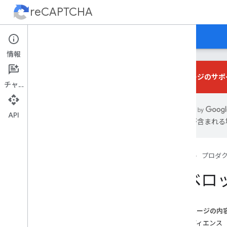
reCAPTCHA
ホーム
ガイド
サポート
情報
このページのサポ
チャット
使ってみる
はじめに
API
は誤りが含まれる
タイプの選択
re
CAPTCHA の読み込み
ホーム
プロダ
re
CAPTCHA v3
デベロ
re
CAPTCHA v3
re
CAPTCHA v2
このページの内
チェックボックス
オーディエンス
非表示