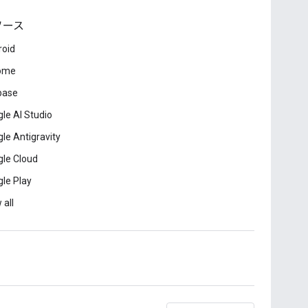
ソース
roid
ome
base
le AI Studio
le Antigravity
le Cloud
le Play
 all