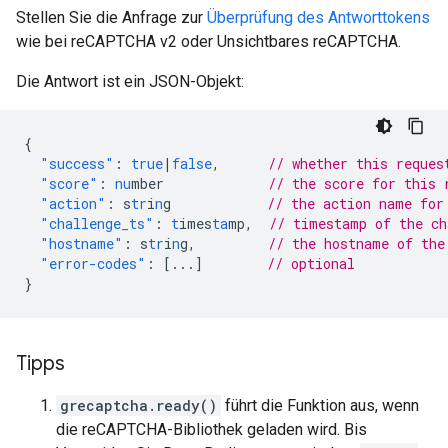
Stellen Sie die Anfrage zur
Überprüfung des Antworttokens
wie bei reCAPTCHA v2 oder Unsichtbares reCAPTCHA.
Die Antwort ist ein JSON-Objekt:
{
"success"
:
true
|
false
,
// whether this reques
"score"
:
nu
mber
// the score for this 
"action"
:
s
tr
i
n
g
// the action name for
"challenge_ts"
:
t
imes
ta
mp
,
// timestamp of the c
"hostname"
:
s
tr
i
n
g
,
// the hostname of the
"error-codes"
:
[
...
]
// optional
}
Tipps
grecaptcha.ready()
führt die Funktion aus, wenn
die reCAPTCHA-Bibliothek geladen wird. Bis