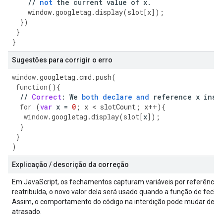
//
not
the
current
value
of
x
.
window
.
googletag
.
display
(
slot
[
x
]);
})
}
}
Sugestões para corrigir o erro
window
.
googletag
.
cmd
.
push
(
function
()
{
//
Correct
:
We
both
declare
and
reference
x
insi
for
(
var
x
=
0
;
x
<
slotCount
;
x
++
)
{
window
.
googletag
.
display
(
slot
[
x
]
);
}
}
)
Explicação / descrição da correção
Em JavaScript, os fechamentos capturam variáveis por referência e n
reatribuída, o novo valor dela será usado quando a função de fech
Assim, o comportamento do código na interdição pode mudar depe
atrasado.