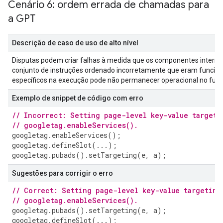
Cenário 6: ordem errada de chamadas para
a GPT
Descrição de caso de uso de alto nível
Disputas podem criar falhas à medida que os componentes intern
conjunto de instruções ordenado incorretamente que eram funcion
específicos na execução pode não permanecer operacional no futu
Exemplo de snippet de código com erro
// Incorrect: Setting page-level key-value targeti
// googletag.enableServices().
googletag
.
enableServices
();
googletag
.
defineSlot
(...);
googletag
.
pubads
().
setTargeting
(
e
,
a
);
Sugestões para corrigir o erro
// Correct: Setting page-level key-value targeting
// googletag.enableServices().
googletag
.
pubads
().
setTargeting
(
e
,
a
);
googletag
.
defineSlot
(...);