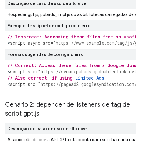
Descrição de caso de uso de alto nível
Hospedar gpt.js, pubads_impl.js ou as bibliotecas carregadas de se
Exemplo de snippet de código com erro
// Incorrect: Accessing these files from an unoffi
<
script
async
src
=
"https://www.example.com/tag/js/gp
Formas sugeridas de corrigir o erro
// Correct: Access these files from a Google domai
<
script
src
=
"https://securepubads.g.doubleclick.net/
// Also correct, if using 
Limited Ads
<
script
src
=
"https://pagead2.googlesyndication.com/t
Cenário 2: depender de listeners de tag de
script gpt
.
js
Descrição do caso de uso de alto nível
A suposição de que a API GPT está pronta para ser chamada quand