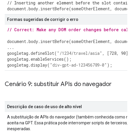
// Inserting another element before the slot contain
document
.
body
.
insertBefore
(
someOtherElement
,
documen
Formas sugeridas de corrigir o erro
// Correct: Make any DOM order changes before call
document
.
body
.
insertBefore
(
someOtherElement
,
documen
...
googletag
.
defineSlot
(
"/1234/travel/asia"
,
[
728
,
90
],
googletag
.
enableServices
();
googletag
.
display
(
"div-gpt-ad-123456789-0"
);
Cenário 9: substituir APIs do navegador
Descrição de caso de uso de alto nível
A substituição de APIs do navegador (também conhecida como monke
aceita na GPT. Essa prática pode interromper scripts de terceiros,
inesperadas.