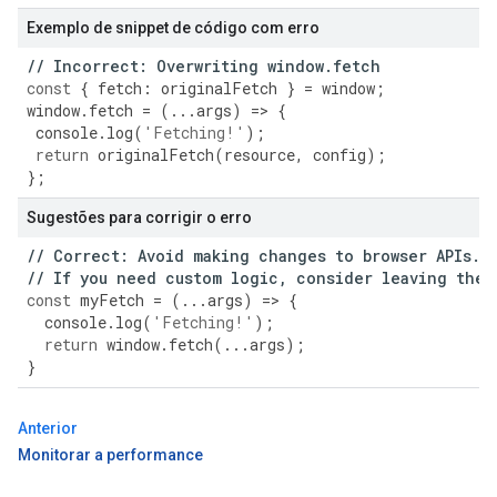
Exemplo de snippet de código com erro
//
Incorrect
:
Overwriting
window
.
fetch
const
{
fetch
:
originalFetch
}
=
window
;
window
.
fetch
=
(
...
args
)
=>
{
console
.
log
(
'Fetching!'
);
return
originalFetch
(
resource
,
config
);
};
Sugestões para corrigir o erro
//
Correct
:
Avoid
making
changes
to
browser
APIs
.
//
If
you
need
custom
logic
,
consider
leaving
the
const
myFetch
=
(
...
args
)
=>
{
console
.
log
(
'Fetching!'
);
return
window
.
fetch
(
...
args
);
}
Anterior
Monitorar a performance