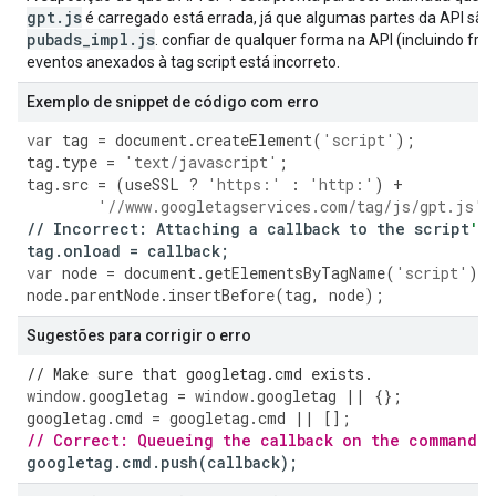
gpt
.
js
é carregado está errada, já que algumas partes da API são 
pubads
_
impl
.
js
. confiar de qualquer forma na API (incluindo fr
eventos anexados à tag script está incorreto.
Exemplo de snippet de código com erro
var
tag
=
document
.
createElement
(
'script'
);
tag
.
type
=
'text/javascript'
;
tag
.
src
=
(
useSSL
?
'https:'
:
'http:'
)
+
'//www.googletagservices.com/tag/js/gpt.js'
;
//
Incorrect
:
Attaching
a
callback
to
the
script
's
tag
.
onload
=
callback
;
var
node
=
document
.
getElementsByTagName
(
'script'
)[
0
node
.
parentNode
.
insertBefore
(
tag
,
node
);
Sugestões para corrigir o erro
// Make sure that googletag.cmd exists.
window
.
googletag
=
window
.
googletag
||
{};
googletag
.
cmd
=
googletag
.
cmd
||
[];
// Correct: Queueing the callback on the command q
googletag
.
cmd
.
push
(
callback
);