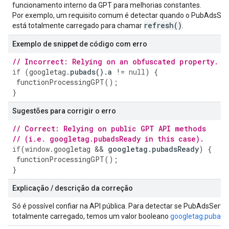
funcionamento interno da GPT para melhorias constantes.
Por exemplo, um requisito comum é detectar quando o PubAdsSer
refresh(
)
está totalmente carregado para chamar
.
Exemplo de snippet de código com erro
// Incorrect: Relying on an obfuscated property.
if
(
googletag
.
pubads
().
a
!
=
null
)
{
functionProcessingGPT
();
}
Sugestões para corrigir o erro
// Correct: Relying on public GPT API methods
// (i.e. googletag.pubadsReady in this case).
if
(
window
.
googletag
&&
googletag
.
pubadsReady
)
{
functionProcessingGPT
();
}
Explicação / descrição da correção
Só é possível confiar na API pública. Para detectar se PubAdsServi
totalmente carregado, temos um valor booleano
googletag.pubad