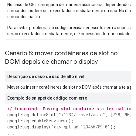
No caso de GPT carregada de maneira assíncrona, dependendo da ra
comandos podem ser executados imediatamente ou não. Na última
comandos na fila.
Para evitar problemas, o código precisa ser escrito sem a suposiç
serão executados imediatamente, e é necessário tomar cuidado sob
Cenário 8: mover contêineres de slot no
DOM depois de chamar o display
Descrição de caso de uso de alto nível
Mover ou inserir contêineres de slot no DOM após chamar a tela p
Exemplo de snippet de código com erro
// Incorrect: Moving slot containers after calling
googletag
.
defineSlot
(
"/1234/travel/asia"
,
[
728
,
90
],
googletag
.
enableServices
();
googletag
.
display
(
"div-gpt-ad-123456789-0"
);
...