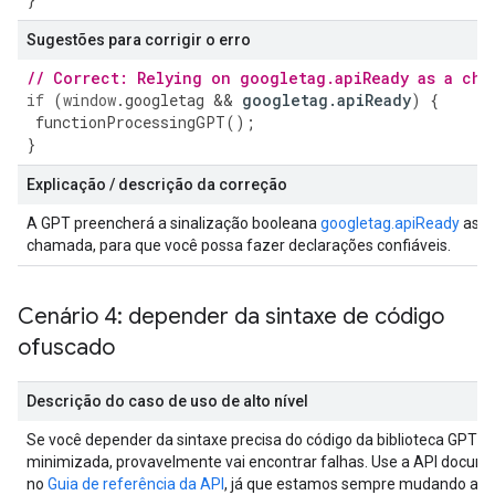
Sugestões para corrigir o erro
// Correct: Relying on googletag.apiReady as a che
if
(
window
.
googletag
&&
googletag
.
apiReady
)
{
functionProcessingGPT
();
}
Explicação / descrição da correção
A GPT preencherá a sinalização booleana
googletag.apiReady
assi
chamada, para que você possa fazer declarações confiáveis.
Cenário 4: depender da sintaxe de código
ofuscado
Descrição do caso de uso de alto nível
Se você depender da sintaxe precisa do código da biblioteca GPT
minimizada, provavelmente vai encontrar falhas. Use a API docum
no
Guia de referência da API
, já que estamos sempre mudando ao