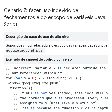
Cenário 7: fazer uso indevido de
fechamentos e do escopo de variáveis Java
Script
Descrição do caso de uso de alto nível
Suposições incorretas sobre o escopo das variáveis JavaScript e o 
googletag
.
cmd
.
push
.
Exemplo de snippet de código com erro
//
Incorrect
:
Variable
x
is
declared
outside
the
a
//
but
referenced
within
it
.
for
(
var
x
=
0
;
x
<
slotCount
;
x
++
)
{
window
.
googletag
.
cmd
.
push
(
function
(){
//
If
GPT
is
not
yet
loaded
,
this
code
will
be
//
the
command
queue
is
processed
.
Every
queue
//
assigned
to
x
(
most
likely
slotCount
)
.
//
This
is
because
the
function
closure
captur