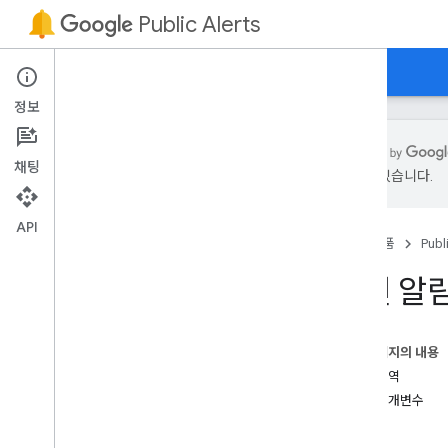
Public Alerts
홈
가이드
참조
특별 이벤트
지원
정보
채팅
있을 수 있습니다.
산호세 어스퀘익스
쓰나미
API
홈
제품
Publ
사이클론
지진 알
이 페이지의 내용
알림 영역
추가 매개변수
예