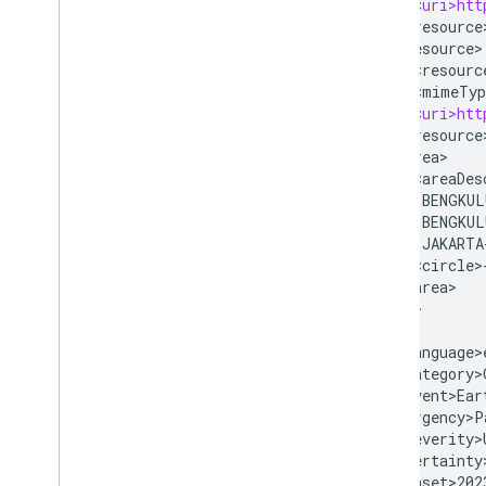
<
uri>htt
<
/
resource
<
resource
<
resourc
<
mimeTyp
<
uri>htt
<
/
resource
<
area
<
areaDes
BENGKUL
BENGKUL
JAKARTA
<
circle
>
<
/
area
<
/
info
<
info
<
language>
<
category>
<
event>Ear
<
urgency>P
<
severity>
<
certainty
<
onset>202