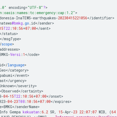
.0"
encoding
=
"UTF-8"
?
>

n:oasis:names:tc:emergency:cap:1.2"
donesia
-
InaTEWS
-
earthquakes
-
20230415221056
<
/
identifier
natews
@bmkg
.
go
.
id
<
/
sender
15
T22
:
10
:
56
+
07
:
00
<
/
sent
<
/
status
<
/
msgType
/
scope
addresses
BMKG
-
Versi
:
1
<
/
code
id
<
/
language
Geo
<
/
category
pabumi
<
/
event
ast
<
/
urgency
Unknown
<
/
severity
>Observed
<
/
certainty
3
-
04
-
15
T22
:
10
:
56
+
07
:
00
<
/
onset
023
-
04
-
23
T08
:
10
:
56
+
07
:
00
<
/
expires
e>BMKG
<
/
senderName
Info
Gempa
kekuatan
:
6.2
SR
,
15
-
Apr
-
23
22
:
07
:
07
WIB
,
(
64