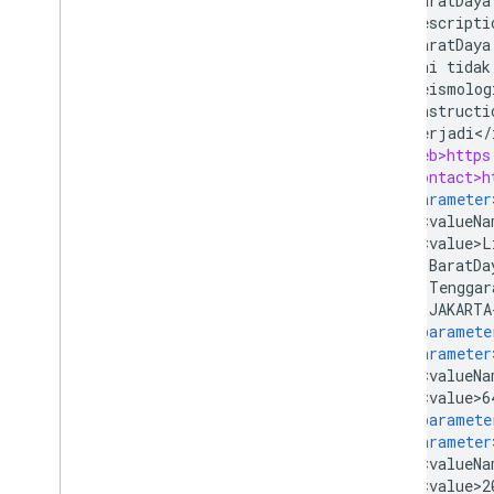
BaratDaya
<
descripti
BaratDaya
ini
tidak
seismolog
<
instructi
terjadi
<
/
<
web>https
<
contact>h
<
parameter
<
valueNa
<
value>L
BaratDa
Tenggar
JAKARTA
<
/
paramete
<
parameter
<
valueNa
<
value>6
<
/
paramete
<
parameter
<
valueNa
<
value>2