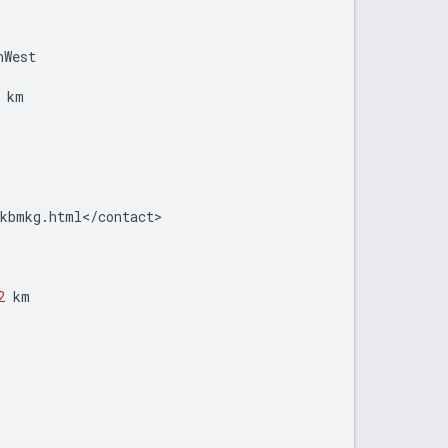
hWest
km
akbmkg
.
html
<
/
contact
2
km