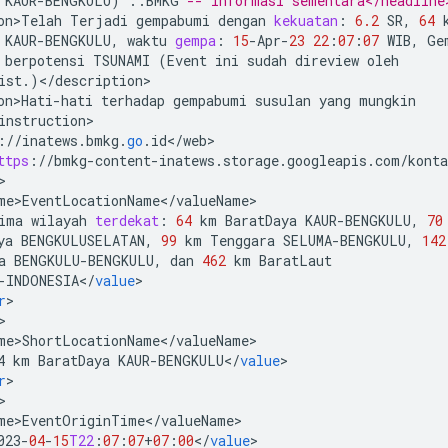
KAUR
-
BENGKULU
)
::
BMKG
-- Informasi sementara</headline
on>Telah
Terjadi
gempabumi
dengan
kekuatan
:
6.2
SR
,
64
KAUR
-
BENGKULU
,
waktu
gempa
:
15
-
Apr
-
23
22
:
07
:
07
WIB
,
Ge
berpotensi
TSUNAMI
(
Event
ini
sudah
direview
oleh
ist
.)
<
/
description
on>Hati
-
hati
terhadap
gempabumi
susulan
yang
mungkin
instruction
:
//
inatews
.
bmkg
.
go
.
id
<
/
web
ttps
:
//
bmkg
-
content
-
inatews
.
storage
.
googleapis
.
com
/
kont
me>EventLocationName
<
/
valueName
ima
wilayah
terdekat
:
64
km
BaratDaya
KAUR
-
BENGKULU
,
70
ya
BENGKULUSELATAN
,
99
km
Tenggara
SELUMA
-
BENGKULU
,
142
a
BENGKULU
-
BENGKULU
,
dan
462
km
BaratLaut
-
INDONESIA
<
/
value
r
me>ShortLocationName
<
/
valueName
4
km
BaratDaya
KAUR
-
BENGKULU
<
/
value
r
me>EventOriginTime
<
/
valueName
023
-
04
-
15
T22
:
07
:
07
+
07
:
00
<
/
value