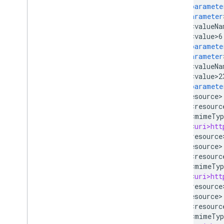
<
/
paramete
<
parameter
<
valueNa
<
value>6
<
/
paramete
<
parameter
<
valueNa
<
value>2
<
/
paramete
<
resource
<
resourc
<
mimeTyp
<
uri>htt
<
/
resource
<
resource
<
resourc
<
mimeTyp
<
uri>htt
<
/
resource
<
resource
<
resourc
<
mimeTyp