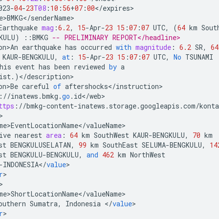
023
-
04
-
23
T08
:
10
:
56
+
07
:
00
<
/
expires
e>BMKG
<
/
senderName
Earthquake
mag
:
6.2
,
15
-
Apr
-
23
15
:
07
:
07
UTC
,
(
64
km
Sout
KULU
)
::
BMKG
-- PRELIMINARY REPORT</headline>
on>An
earthquake
has
occurred
with
magnitude
:
6.2
SR
,
64
KAUR
-
BENGKULU
,
at
:
15
-
Apr
-
23
15
:
07
:
07
UTC
,
No
TSUNAMI
his
event
has
been
reviewed
by
a
ist
.)
<
/
description
on>Be
careful
of
aftershocks
<
/
instruction
:
//
inatews
.
bmkg
.
go
.
id
<
/
web
ttps
:
//
bmkg
-
content
-
inatews
.
storage
.
googleapis
.
com
/
kont
me>EventLocationName
<
/
valueName
ive
nearest
area
:
64
km
SouthWest
KAUR
-
BENGKULU
,
70
km
st
BENGKULUSELATAN
,
99
km
SouthEast
SELUMA
-
BENGKULU
,
14
st
BENGKULU
-
BENGKULU
,
and
462
km
NorthWest
-
INDONESIA
<
/
value
r
me>ShortLocationName
<
/
valueName
outhern
Sumatra
,
Indonesia
<
/
value
r