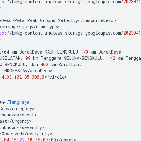
ps
:
//
bmkg
-
content
-
inatews
.
storage
.
googleapis
.
com
/
2023041
eDesc>Peta
Peak
Ground
Velocity
<
/
resourceDesc
e>image
/
jpeg
<
/
mimeType
ps
:
//
bmkg
-
content
-
inatews
.
storage
.
googleapis
.
com
/
2023041
c>64
km
BaratDaya
KAUR
-
BENGKULU
,
70
km
BaratDaya
USELATAN
,
99
km
Tenggara
SELUMA
-
BENGKULU
,
142
km
Tengga
U
-
BENGKULU
,
dan
462
km
BaratLaut
-
INDONESIA
<
/
areaDesc
-
4.93
,
102.85
300.0
<
/
circle
en
<
/
language
Geo
<
/
category
thquake
<
/
event
ast
<
/
urgency
Unknown
<
/
severity
>Observed
<
/
certainty
3
-
04
-
15
T22
:
10
:
56
+
07
:
00
<
/
onset