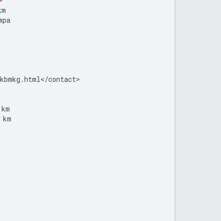
>
km
mpa
akbmkg
.
html
<
/
contact
km
km