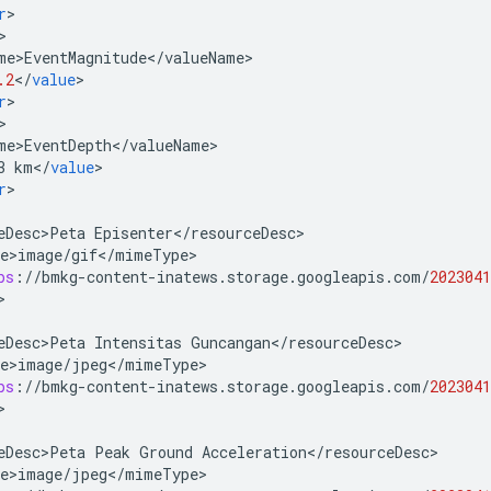
r
me>EventMagnitude
<
/
valueName
.2
<
/
value
r
me>EventDepth
<
/
valueName
3
km
<
/
value
r
eDesc>Peta
Episenter
<
/
resourceDesc
e>image
/
gif
<
/
mimeType
ps
:
//
bmkg
-
content
-
inatews
.
storage
.
googleapis
.
com
/
2023041
eDesc>Peta
Intensitas
Guncangan
<
/
resourceDesc
e>image
/
jpeg
<
/
mimeType
ps
:
//
bmkg
-
content
-
inatews
.
storage
.
googleapis
.
com
/
2023041
eDesc>Peta
Peak
Ground
Acceleration
<
/
resourceDesc
e>image
/
jpeg
<
/
mimeType