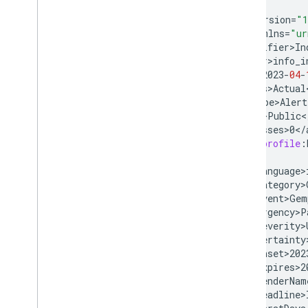
<
?
xml
version
=
"1
<
alert
xmlns
=
"ur
<
identifier>In
<
sender>info_i
<
sent>2023
-
04
-
<
status>Actual
<
msgType>Alert
<
scope>Public
<
<
addresses>0
<
/
<
code>profile
:
<
info
<
language>
<
category>
<
event>Gem
<
urgency>P
<
severity>
<
certainty
<
onset>202
<
expires>2
<
senderNam
<
headline>