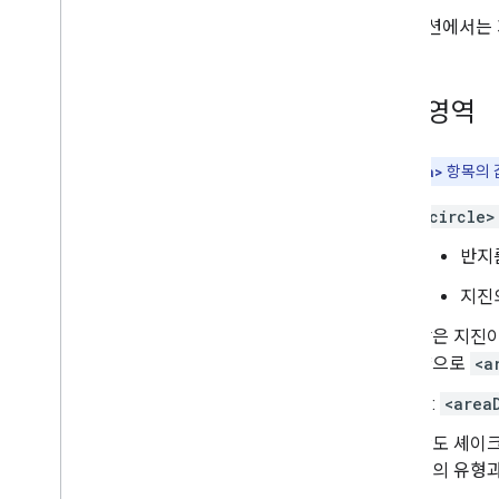
다음 섹션에서는 
알림 영역
참고:
<area>
항목의 
<circle>
반지름
지진
많은 지진이
향으로
<a
예:
<area
강도 셰이크
일의 유형과