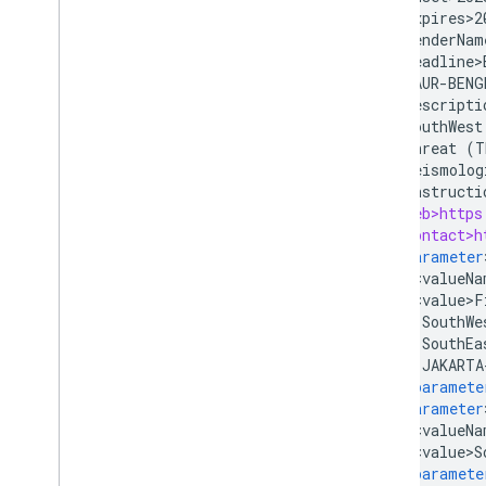
<
expires>2
<
senderNam
<
headline>
KAUR
-
BENG
<
descripti
SouthWest
threat
(
T
seismolog
<
instructi
<
web>https
<
contact>h
<
parameter
<
valueNa
<
value>F
SouthWe
SouthEa
JAKARTA
<
/
paramete
<
parameter
<
valueNa
<
value>S
<
/
paramete