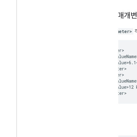
추가 매개
<parameter>
<parameter>

      <valueName
      <value>6.1<
</parameter>

<parameter>

      <valueName
      <value>12 
예