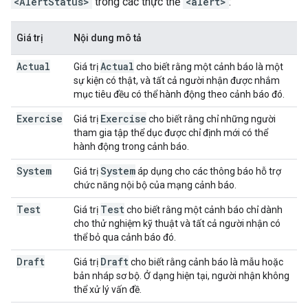
<AlertStatus>
trong các thực thể
<alert>
:
Giá trị
Nội dung mô tả
Actual
Actual
Giá trị
cho biết rằng một cảnh báo là một
sự kiện có thật, và tất cả người nhận được nhắm
mục tiêu đều có thể hành động theo cảnh báo đó.
Exercise
Exercise
Giá trị
cho biết rằng chỉ những người
tham gia tập thể dục được chỉ định mới có thể
hành động trong cảnh báo.
System
System
Giá trị
áp dụng cho các thông báo hỗ trợ
chức năng nội bộ của mạng cảnh báo.
Test
Test
Giá trị
cho biết rằng một cảnh báo chỉ dành
cho thử nghiệm kỹ thuật và tất cả người nhận có
thể bỏ qua cảnh báo đó.
Draft
Draft
Giá trị
cho biết rằng cảnh báo là mẫu hoặc
bản nháp sơ bộ. Ở dạng hiện tại, người nhận không
thể xử lý vấn đề.