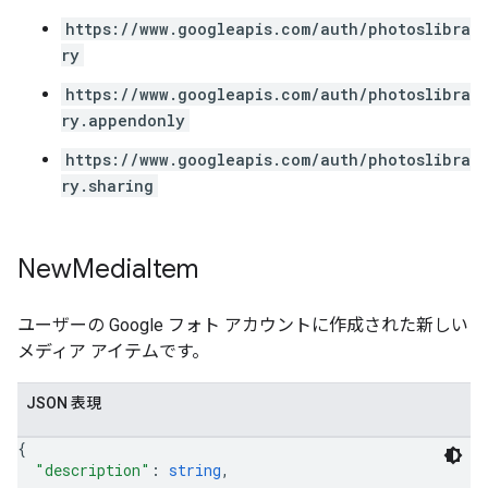
https://www.googleapis.com/auth/photoslibra
ry
https://www.googleapis.com/auth/photoslibra
ry.appendonly
https://www.googleapis.com/auth/photoslibra
ry.sharing
New
Media
Item
ユーザーの Google フォト アカウントに作成された新しい
メディア アイテムです。
JSON 表現
{
"description"
: 
string
,