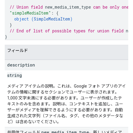
// Union field 
new_media_item_type
 can be only one 
"simpleMediaItem"
: 
{
object (
SimpleMediaItem
)
}
// End of list of possible types for union field 
ne
}
フィールド
description
string
メディア アイテムの説明。これは、Google フォト アプリのアイ
テムの情報に関するセクションでユーザーに表示されます。
1,000 文字未満にする必要があります。ユーザーが作成したテ
キストのみを含めます。説明は、コンテキストを追加し、ユー
ザーがメディアを理解できるようにする必要があります。自動
生成された文字列（ファイル名、タグ、その他のメタデータな
ど）は含めないでください。
new
_
media
_
item
_
type
共用体フィールド
。新しいメディア