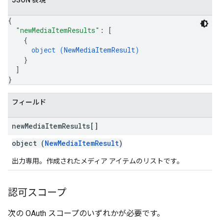
JSON 表現
{
"newMediaItemResults"
: 
[
{
object (
NewMediaItemResult
)
}
]
}
フィールド
new
Media
Item
Results[]
object (
NewMediaItemResult
)
出力専用。作成されたメディア アイテムのリストです。
認可スコープ
次の OAuth スコープのいずれかが必要です。