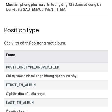
Mục làm phong phú mà vị trí tương ứng. Chỉ được sử dụng khi
loại vị trí là SAU_ENMULTIMENT_ITEM.
Position
Type
Các vị trí có thể có trong một album.
Enum
POSITION
_
TYPE
_
UNSPECIFIED
Giá trị mặc định nếu bạn không đặt enum này.
FIRST
_
IN
_
ALBUM
Ở phần đầu của đĩa nhạc.
LAST
_
IN
_
ALBUM
Ở cuối album.