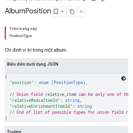
Album
Position
Trên trang này
PositionType
Chỉ định vị trí trong một album.
Biểu diễn dưới dạng JSON
{
"position"
: 
enum (
PositionType
)
,
// Union field 
relative_item
 can be only one of the
"relativeMediaItemId"
: 
string
,
"relativeEnrichmentItemId"
: 
string
// End of list of possible types for union field 
re
}
Trường