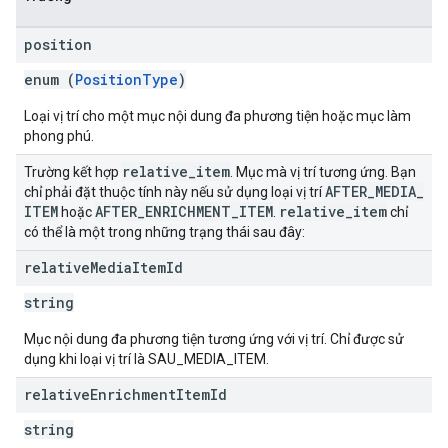
position
enum (
PositionType
)
Loại vị trí cho một mục nội dung đa phương tiện hoặc mục làm
phong phú.
relative
_
item
Trường kết hợp
. Mục mà vị trí tương ứng. Bạn
AFTER
_
MEDIA
_
chỉ phải đặt thuộc tính này nếu sử dụng loại vị trí
ITEM
AFTER
_
ENRICHMENT
_
ITEM
relative
_
item
hoặc
.
chỉ
có thể là một trong những trạng thái sau đây:
relative
Media
Item
Id
string
Mục nội dung đa phương tiện tương ứng với vị trí. Chỉ được sử
dụng khi loại vị trí là SAU_MEDIA_ITEM.
relative
Enrichment
Item
Id
string