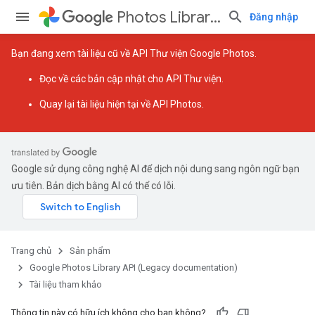
Photos Library API (Legacy documentation)
Đăng nhập
Bạn đang xem tài liệu cũ về API Thư viện Google Photos.
Đọc về
các bản cập nhật cho API Thư viện
.
Quay lại
tài liệu hiện tại về API Photos
.
Google sử dụng công nghệ AI để dịch nội dung sang ngôn ngữ bạn
ưu tiên. Bản dịch bằng AI có thể có lỗi.
Trang chủ
Sản phẩm
Google Photos Library API (Legacy documentation)
Tài liệu tham khảo
Thông tin này có hữu ích không cho bạn không?